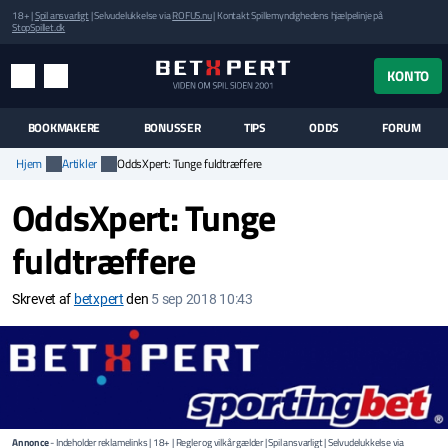
18+ |
Spil ansvarligt
| Selvudelukkelse via
ROFUS.nu
| Kontakt Spillemyndighedens hjælpelinje på
StopSpillet.dk
UK MENUEN
KONTO
MENU
SØG
BOOKMAKERE
BONUSSER
TIPS
ODDS
FORUM
Hjem
Artikler
OddsXpert: Tunge fuldtræffere
OddsXpert: Tunge
fuldtræffere
Skrevet af
betxpert
den
5 sep 2018 10:43
Annonce
- Indeholder reklamelinks | 18+ | Regler og vilkår gælder | Spil ansvarligt | Selvudelukkelse via