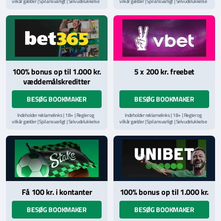
vilkår gælder | Spil ansvarligt | Selvudelukkelse
vilkår gælder | Spil ansvarligt | Selvudelukkelse
via
ROFUS.nu
| Kontakt Spillemyndighedens
via
ROFUS.nu
| Kontakt Spillemyndighedens
hjælpelinje på
StopSpillet.dk
hjælpelinje på
StopSpillet.dk
Læs vilkår og betingelser
her
Læs vilkår og betingelser
her
100% bonus op til 1.000 kr.
5 x 200 kr. freebet
væddemålskreditter
BESØG BOOKMAKER
BESØG BOOKMAKER
Indeholder reklamelinks | 18+ | Regler og
Indeholder reklamelinks | 18+ | Regler og
vilkår gælder | Spil ansvarligt | Selvudelukkelse
vilkår gælder | Spil ansvarligt | Selvudelukkelse
via
ROFUS.nu
| Kontakt Spillemyndighedens
via
ROFUS.nu
| Kontakt Spillemyndighedens
hjælpelinje på
StopSpillet.dk
hjælpelinje på
StopSpillet.dk
Læs vilkår og betingelser
her
Få 100 kr. i kontanter
100% bonus op til 1.000 kr.
BESØG BOOKMAKER
BESØG BOOKMAKER