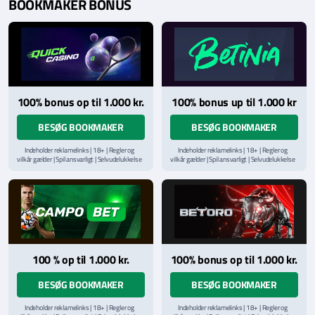
BOOKMAKER BONUS
100% bonus op til 1.000 kr.
100% bonus up til 1.000 kr
BESØG BOOKMAKER
BESØG BOOKMAKER
Indeholder reklamelinks | 18+ | Regler og
Indeholder reklamelinks | 18+ | Regler og
vilkår gælder | Spil ansvarligt | Selvudelukkelse
vilkår gælder | Spil ansvarligt | Selvudelukkelse
via
ROFUS.nu
| Kontakt Spillemyndighedens
via
ROFUS.nu
| Kontakt Spillemyndighedens
hjælpelinje på
StopSpillet.dk
hjælpelinje på
StopSpillet.dk
Læs vilkår og betingelser
her
Læs vilkår og betingelser
her
100 % op til 1.000 kr.
100% bonus op til 1.000 kr.
BESØG BOOKMAKER
BESØG BOOKMAKER
Indeholder reklamelinks | 18+ | Regler og
Indeholder reklamelinks | 18+ | Regler og