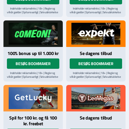
Indeholder reklamelinks | 18+ | Regler og
Indeholder reklamelinks | 18+ | Regler og
vilkår gælder | Spil ansvarligt | Selvudelukkelse
vilkår gælder | Spil ansvarligt | Selvudelukkelse
via
ROFUS.nu
| Kontakt Spillemyndighedens
via
ROFUS.nu
| Kontakt Spillemyndighedens
hjælpelinje på
StopSpillet.dk
hjælpelinje på
StopSpillet.dk
Læs vilkår og betingelser
her
100% bonus up til 1.000 kr
Se dagens tilbud
BESØG BOOKMAKER
BESØG BOOKMAKER
Indeholder reklamelinks | 18+ | Regler og
Indeholder reklamelinks | 18+ | Regler og
vilkår gælder | Spil ansvarligt | Selvudelukkelse
vilkår gælder | Spil ansvarligt | Selvudelukkelse
via
ROFUS.nu
| Kontakt Spillemyndighedens
via
ROFUS.nu
| Kontakt Spillemyndighedens
hjælpelinje på
StopSpillet.dk
hjælpelinje på
StopSpillet.dk
Læs vilkår og betingelser
her
Læs vilkår og betingelser
her
Spil for 100 kr. og få 100
Se dagens tilbud
kr. freebet