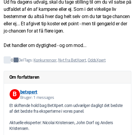
Ud fra dagens udvalg, skal du tage stilling til om du vil satse på
udfaldet af én af kampene eller ej. Som i det virkelige liv
bestemmer du altså hver dag helt selv om du tør tage chancen
eller ej... Et afgivet tip koster eet point - men til gengæld er der
jo chancen for at få flere igen.
Det handler om dygtighed - og om mod...
Del
0
Tags:
Konkurrencer
,
Nyt fra BetXpert
,
OddsXpert
Om forfatteren
betxpert
B
Bruger: 1 messages
Et skiftende hold bag BetXpert.com udvælger dagligt det bedste
af det bedste fra eksperterne i vores panel.
Aktuelle eksperter: Nicolai Kristensen, John Dorf og Anders
Kristensen.