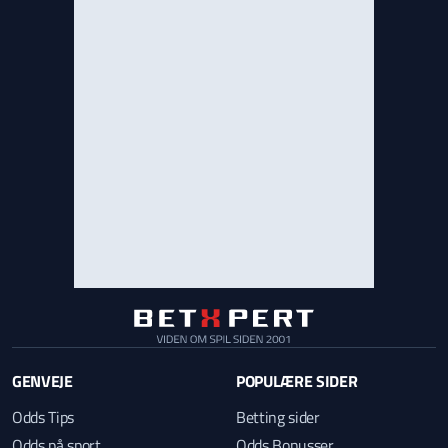
GENVEJE
POPULÆRE SIDER
Odds Tips
Betting sider
Odds på sport
Odds Bonusser