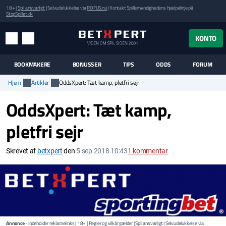
18+ |
Spil ansvarligt
| Selvudelukkelse via
ROFUS.nu
| Kontakt Spillemyndighedens hjælpelinje på
StopSpillet.dk
UK MENUEN
KONTO
MENU
SØG
BOOKMAKERE
BONUSSER
TIPS
ODDS
FORUM
Hjem
Artikler
OddsXpert: Tæt kamp, pletfri sejr
OddsXpert: Tæt kamp,
pletfri sejr
Skrevet af
betxpert
den
5 sep 2018 10:43
1
kommentar
Annonce
- Indeholder reklamelinks | 18+ | Regler og vilkår gælder | Spil ansvarligt | Selvudelukkelse via