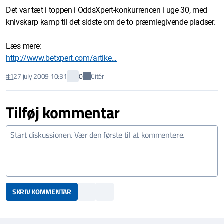
Det var tæt i toppen i OddsXpert-konkurrencen i uge 30, med
knivskarp kamp til det sidste om de to præmiegivende pladser.
Læs mere:
http://www.betxpert.com/artike…
Citér
#1
27 july 2009 10:31
0
Tilføj kommentar
SKRIV KOMMENTAR