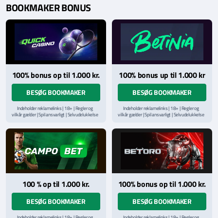
BOOKMAKER BONUS
100% bonus op til 1.000 kr.
100% bonus up til 1.000 kr
BESØG BOOKMAKER
BESØG BOOKMAKER
Indeholder reklamelinks | 18+ | Regler og
Indeholder reklamelinks | 18+ | Regler og
vilkår gælder | Spil ansvarligt | Selvudelukkelse
vilkår gælder | Spil ansvarligt | Selvudelukkelse
via
ROFUS.nu
| Kontakt Spillemyndighedens
via
ROFUS.nu
| Kontakt Spillemyndighedens
hjælpelinje på
StopSpillet.dk
hjælpelinje på
StopSpillet.dk
Læs vilkår og betingelser
her
Læs vilkår og betingelser
her
100 % op til 1.000 kr.
100% bonus op til 1.000 kr.
BESØG BOOKMAKER
BESØG BOOKMAKER
Indeholder reklamelinks | 18+ | Regler og
Indeholder reklamelinks | 18+ | Regler og