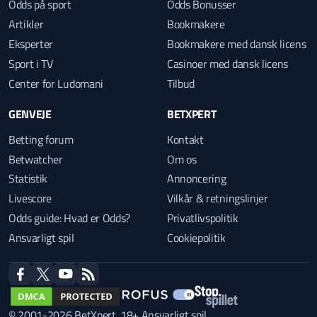
Odds på sport
Odds Bonusser
Artikler
Bookmakere
Eksperter
Bookmakere med dansk licens
Sport i TV
Casinoer med dansk licens
Center for Ludomani
Tilbud
GENVEJE
BETXPERT
Betting forum
Kontakt
Betwatcher
Om os
Statistik
Annoncering
Livescore
Vilkår & retningslinjer
Odds guide: Hvad er Odds?
Privatlivspolitik
Ansvarligt spil
Cookiepolitik
facebook
twitter
youtube
RSS
© 2001-2026 BetXpert.
18+ Ansvarligt spil