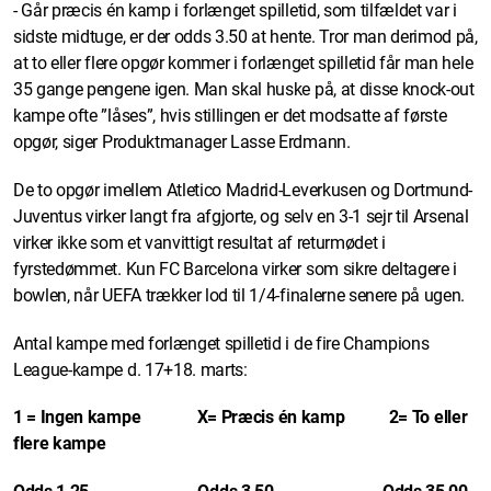
- Går præcis én kamp i forlænget spilletid, som tilfældet var i
sidste midtuge, er der odds 3.50 at hente. Tror man derimod på,
at to eller flere opgør kommer i forlænget spilletid får man hele
35 gange pengene igen. Man skal huske på, at disse knock-out
kampe ofte ”låses”, hvis stillingen er det modsatte af første
opgør, siger Produktmanager Lasse Erdmann.
De to opgør imellem Atletico Madrid-Leverkusen og Dortmund-
Juventus virker langt fra afgjorte, og selv en 3-1 sejr til Arsenal
virker ikke som et vanvittigt resultat af returmødet i
fyrstedømmet. Kun FC Barcelona virker som sikre deltagere i
bowlen, når UEFA trækker lod til 1/4-finalerne senere på ugen.
Antal kampe med forlænget spilletid i de fire Champions
League-kampe d. 17+18. marts:
1 = Ingen kampe X= Præcis én kamp 2= To eller
flere kampe