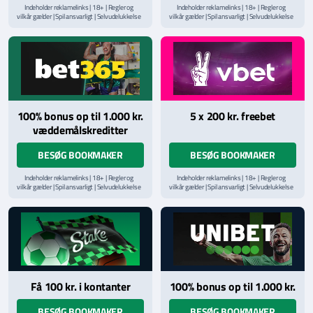
Indeholder reklamelinks | 18+ | Regler og
Indeholder reklamelinks | 18+ | Regler og
vilkår gælder | Spil ansvarligt | Selvudelukkelse
vilkår gælder | Spil ansvarligt | Selvudelukkelse
via
ROFUS.nu
| Kontakt Spillemyndighedens
via
ROFUS.nu
| Kontakt Spillemyndighedens
hjælpelinje på
StopSpillet.dk
hjælpelinje på
StopSpillet.dk
Læs vilkår og betingelser
her
Læs vilkår og betingelser
her
100% bonus op til 1.000 kr.
5 x 200 kr. freebet
væddemålskreditter
BESØG BOOKMAKER
BESØG BOOKMAKER
Indeholder reklamelinks | 18+ | Regler og
Indeholder reklamelinks | 18+ | Regler og
vilkår gælder | Spil ansvarligt | Selvudelukkelse
vilkår gælder | Spil ansvarligt | Selvudelukkelse
via
ROFUS.nu
| Kontakt Spillemyndighedens
via
ROFUS.nu
| Kontakt Spillemyndighedens
hjælpelinje på
StopSpillet.dk
hjælpelinje på
StopSpillet.dk
Læs vilkår og betingelser
her
Få 100 kr. i kontanter
100% bonus op til 1.000 kr.
BESØG BOOKMAKER
BESØG BOOKMAKER