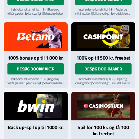
Indeholder reklamelinks | 18+ | Regler og
Indeholder reklamelinks | 18+ | Regler og
vilkår gælder | Spil ansvarligt | Selvudelukkelse
vilkår gælder | Spil ansvarligt | Selvudelukkelse
via
ROFUS.nu
| Kontakt Spillemyndighedens
via
ROFUS.nu
| Kontakt Spillemyndighedens
hjælpelinje på
StopSpillet.dk
hjælpelinje på
StopSpillet.dk
Læs vilkår og betingelser
her
Læs vilkår og betingelser
her
100% bonus op til 1.000 kr.
100% op til 500 kr. freebet
BESØG BOOKMAKER
BESØG BOOKMAKER
Indeholder reklamelinks | 18+ | Regler og
Indeholder reklamelinks | 18+ | Regler og
vilkår gælder | Spil ansvarligt | Selvudelukkelse
vilkår gælder | Spil ansvarligt | Selvudelukkelse
via
ROFUS.nu
| Kontakt Spillemyndighedens
via
ROFUS.nu
| Kontakt Spillemyndighedens
hjælpelinje på
StopSpillet.dk
hjælpelinje på
StopSpillet.dk
Læs vilkår og betingelser
her
Back up-spil op til 1000 kr.
Spil for 100 kr. og få 100
kr. freebet