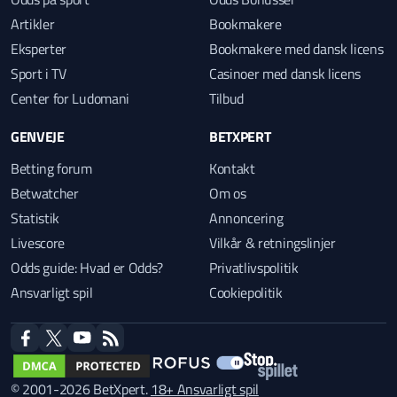
Artikler
Bookmakere
Eksperter
Bookmakere med dansk licens
Sport i TV
Casinoer med dansk licens
Center for Ludomani
Tilbud
GENVEJE
BETXPERT
Betting forum
Kontakt
Betwatcher
Om os
Statistik
Annoncering
Livescore
Vilkår & retningslinjer
Odds guide: Hvad er Odds?
Privatlivspolitik
Ansvarligt spil
Cookiepolitik
facebook
twitter
youtube
RSS
© 2001-2026 BetXpert.
18+ Ansvarligt spil