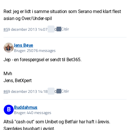
Red: jeg er lidt i samme situation som Serano med klart flest
asian og Over/Under-spil
Citér
#5
9 december 2013 14:07
0
Jens Bøye
Bruger: 25076 messages
Jep - en forespørgsel er sendt til Bet365.
Mvh
Jens, BetXpert
Citér
#6
9 december 2013 14:18
0
Buddahmus
B
Bruger: 440 messages
Altså "cash out" som Unibet og Betfair har haft i årevis.
Særdeles brugbart i øvrigt.