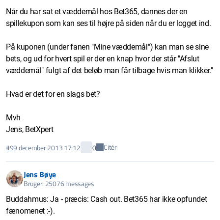
Når du har sat et væddemål hos Bet365, dannes der en
spillekupon som kan ses til højre på siden når du er logget ind.
På kuponen (under fanen "Mine væddemål") kan man se sine
bets, og ud for hvert spil er der en knap hvor der står "Afslut
væddemål" fulgt af det beløb man får tilbage hvis man klikker."
Hvad er det for en slags bet?
Mvh
Jens, BetXpert
Citér
#9
9 december 2013 17:12
0
Jens Bøye
Bruger: 25076 messages
Buddahmus: Ja - præcis: Cash out. Bet365 har ikke opfundet
fænomenet :-).