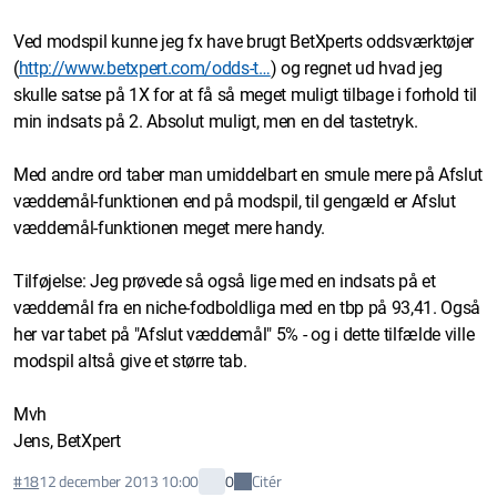
Ved modspil kunne jeg fx have brugt BetXperts oddsværktøjer
(
http://www.betxpert.com/odds-t…
) og regnet ud hvad jeg
skulle satse på 1X for at få så meget muligt tilbage i forhold til
min indsats på 2. Absolut muligt, men en del tastetryk.
Med andre ord taber man umiddelbart en smule mere på Afslut
væddemål-funktionen end på modspil, til gengæld er Afslut
væddemål-funktionen meget mere handy.
Tilføjelse: Jeg prøvede så også lige med en indsats på et
væddemål fra en niche-fodboldliga med en tbp på 93,41. Også
her var tabet på "Afslut væddemål" 5% - og i dette tilfælde ville
modspil altså give et større tab.
Mvh
Jens, BetXpert
Citér
#18
12 december 2013 10:00
0