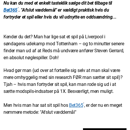
Nu kan du med et enkelt tasteklik sælge dit bet tilbage til
*
Bet365
. "Afslut væddemål" er vældigt praktisk hvis du
fortryder et spil eller hvis du vil udnytte en oddsændring...
Kender du det? Man har lige sat et spil på Liverpool i
søndagens udekamp mod Tottenham – og to minutter senere
finder man ud af at Reds må undvære anfører Steven Gerrard,
en absolut nøglespiller. Doh!
Hvad gør man (ud over at fortælle sig selv at man skal være
mere omhyggelig med sin research FØR man sætter sit spil)?
Tjah – hvis man fortryder sit spil, kan man rode sig ud i at
sætte modspils-indsatser på 1X. Besværligt, men muligt.
*
Men hvis man har sat sit spil hos
Bet365
, er der nu en meget
nemmere metode: "Afslut væddemål"