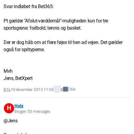
Svar indløbet fra Bet365:
Pt gælder "Afslut-væddemål"-muligheden kun for tre
sportsgrene: fodbold, tennis og basket.
Der er dog håb om at flere føjes til hen ad vejen. Det gælder
også for spiltyperne.
Mvh
Jens, BetXpert
Citér
#14
10 december 2013 11:53
0
Holz
H
Bruger: 53 messages
@Jens