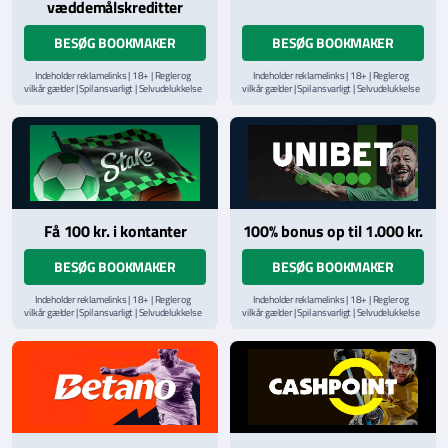
væddemålskreditter
BESØG BOOKMAKER
BESØG BOOKMAKER
Indeholder reklamelinks | 18+ | Regler og
Indeholder reklamelinks | 18+ | Regler og
vilkår gælder | Spil ansvarligt | Selvudelukkelse
vilkår gælder | Spil ansvarligt | Selvudelukkelse
via
ROFUS.nu
| Kontakt Spillemyndighedens
via
ROFUS.nu
| Kontakt Spillemyndighedens
hjælpelinje på
StopSpillet.dk
hjælpelinje på
StopSpillet.dk
Læs vilkår og betingelser
her
Få 100 kr. i kontanter
100% bonus op til 1.000 kr.
BESØG BOOKMAKER
BESØG BOOKMAKER
Indeholder reklamelinks | 18+ | Regler og
Indeholder reklamelinks | 18+ | Regler og
vilkår gælder | Spil ansvarligt | Selvudelukkelse
vilkår gælder | Spil ansvarligt | Selvudelukkelse
via
ROFUS.nu
| Kontakt Spillemyndighedens
via
ROFUS.nu
| Kontakt Spillemyndighedens
hjælpelinje på
StopSpillet.dk
hjælpelinje på
StopSpillet.dk
Læs vilkår og betingelser
her
Læs vilkår og betingelser
her