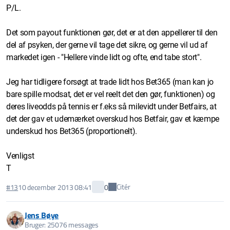
P/L.
Det som payout funktionen gør, det er at den appellerer til den
del af psyken, der gerne vil tage det sikre, og gerne vil ud af
markedet igen - "Hellere vinde lidt og ofte, end tabe stort".
Jeg har tidligere forsøgt at trade lidt hos Bet365 (man kan jo
bare spille modsat, det er vel reelt det den gør, funktionen) og
deres liveodds på tennis er f.eks så milevidt under Betfairs, at
det der gav et udemærket overskud hos Betfair, gav et kæmpe
underskud hos Bet365 (proportionelt).
Venligst
T
Citér
#13
10 december 2013 08:41
0
Jens Bøye
Bruger: 25076 messages