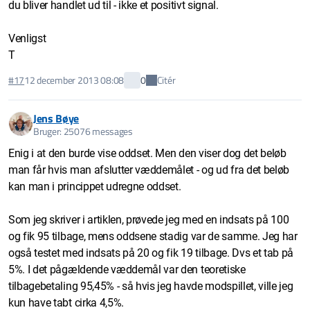
du bliver handlet ud til - ikke et positivt signal.
Venligst
T
Citér
#17
12 december 2013 08:08
0
Jens Bøye
Bruger: 25076 messages
Enig i at den burde vise oddset. Men den viser dog det beløb
man får hvis man afslutter væddemålet - og ud fra det beløb
kan man i princippet udregne oddset.
Som jeg skriver i artiklen, prøvede jeg med en indsats på 100
og fik 95 tilbage, mens oddsene stadig var de samme. Jeg har
også testet med indsats på 20 og fik 19 tilbage. Dvs et tab på
5%. I det pågældende væddemål var den teoretiske
tilbagebetaling 95,45% - så hvis jeg havde modspillet, ville jeg
kun have tabt cirka 4,5%.