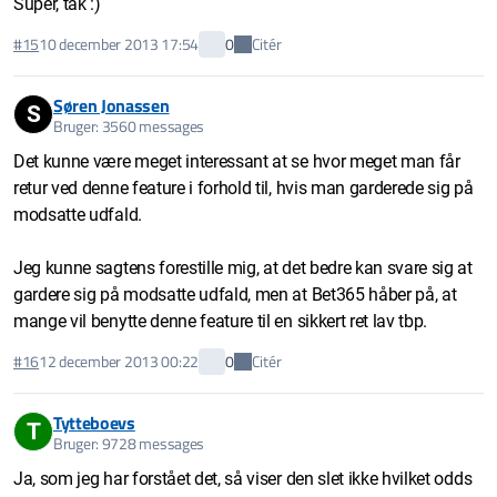
Super, tak :)
Citér
#15
10 december 2013 17:54
0
Søren Jonassen
S
Bruger: 3560 messages
Det kunne være meget interessant at se hvor meget man får
retur ved denne feature i forhold til, hvis man garderede sig på
modsatte udfald.
Jeg kunne sagtens forestille mig, at det bedre kan svare sig at
gardere sig på modsatte udfald, men at Bet365 håber på, at
mange vil benytte denne feature til en sikkert ret lav tbp.
Citér
#16
12 december 2013 00:22
0
Tytteboevs
T
Bruger: 9728 messages
Ja, som jeg har forstået det, så viser den slet ikke hvilket odds