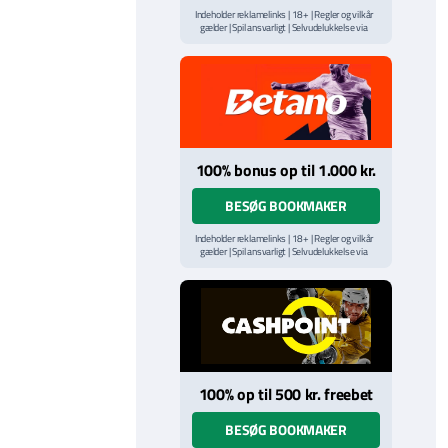
Indeholder reklamelinks | 18+ | Regler og vilkår
gælder | Spil ansvarligt | Selvudelukkelse via
ROFUS.nu
| Kontakt Spillemyndighedens
hjælpelinje på
StopSpillet.dk
Læs vilkår og betingelser
her
100% bonus op til 1.000 kr.
BESØG BOOKMAKER
Indeholder reklamelinks | 18+ | Regler og vilkår
gælder | Spil ansvarligt | Selvudelukkelse via
ROFUS.nu
| Kontakt Spillemyndighedens
hjælpelinje på
StopSpillet.dk
100% op til 500 kr. freebet
BESØG BOOKMAKER