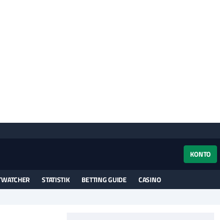
KONTO
TWATCHER
STATISTIK
BETTING GUIDE
CASINO