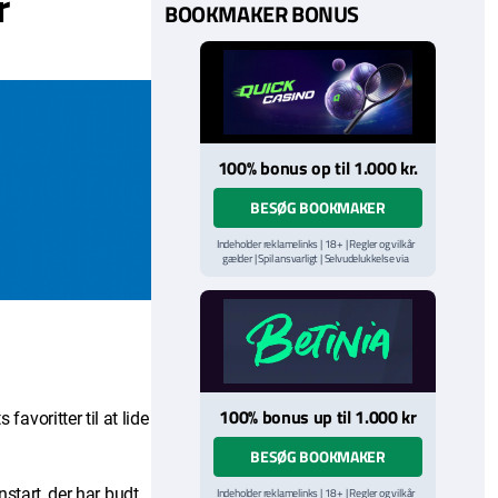
r
BOOKMAKER BONUS
100% bonus op til 1.000 kr.
BESØG BOOKMAKER
Indeholder reklamelinks | 18+ | Regler og vilkår
gælder | Spil ansvarligt | Selvudelukkelse via
ROFUS.nu
| Kontakt Spillemyndighedens
hjælpelinje på
StopSpillet.dk
Læs vilkår og betingelser
her
100% bonus up til 1.000 kr
avoritter til at lide
BESØG BOOKMAKER
tart, der har budt
Indeholder reklamelinks | 18+ | Regler og vilkår