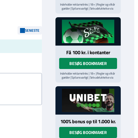
Indeholder reklamelinks | 18+ | Regler og vilkår
gælder | Spil ansvarligt | Selvudelukkelse via
ROFUS.nu
| Kontakt Spillemyndighedens
hjælpelinje på
StopSpillet.dk
Læs vilkår og betingelser
her
SENESTE
Få 100 kr. i kontanter
BESØG BOOKMAKER
Indeholder reklamelinks | 18+ | Regler og vilkår
gælder | Spil ansvarligt | Selvudelukkelse via
ROFUS.nu
| Kontakt Spillemyndighedens
hjælpelinje på
StopSpillet.dk
Læs vilkår og betingelser
her
100% bonus op til 1.000 kr.
BESØG BOOKMAKER