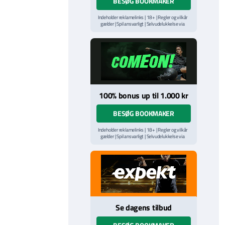
BESØG BOOKMAKER
Indeholder reklamelinks | 18+ | Regler og vilkår
gælder | Spil ansvarligt | Selvudelukkelse via
ROFUS.nu
| Kontakt Spillemyndighedens
hjælpelinje på
StopSpillet.dk
100% bonus up til 1.000 kr
BESØG BOOKMAKER
Indeholder reklamelinks | 18+ | Regler og vilkår
gælder | Spil ansvarligt | Selvudelukkelse via
ROFUS.nu
| Kontakt Spillemyndighedens
hjælpelinje på
StopSpillet.dk
Læs vilkår og betingelser
her
Se dagens tilbud