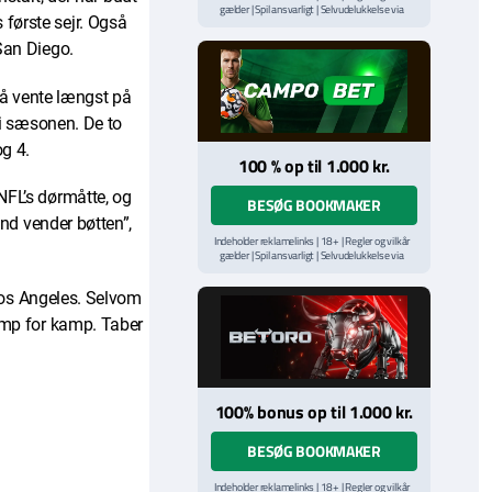
gælder | Spil ansvarligt | Selvudelukkelse via
første sejr. Også
ROFUS.nu
| Kontakt Spillemyndighedens
hjælpelinje på
StopSpillet.dk
San Diego.
Læs vilkår og betingelser
her
må vente længst på
 i sæsonen. De to
og 4.
100 % op til 1.000 kr.
NFL’s dørmåtte, og
BESØG BOOKMAKER
and vender bøtten”,
Indeholder reklamelinks | 18+ | Regler og vilkår
gælder | Spil ansvarligt | Selvudelukkelse via
ROFUS.nu
| Kontakt Spillemyndighedens
hjælpelinje på
StopSpillet.dk
 Los Angeles. Selvom
Læs vilkår og betingelser
her
kamp for kamp. Taber
100% bonus op til 1.000 kr.
BESØG BOOKMAKER
Indeholder reklamelinks | 18+ | Regler og vilkår