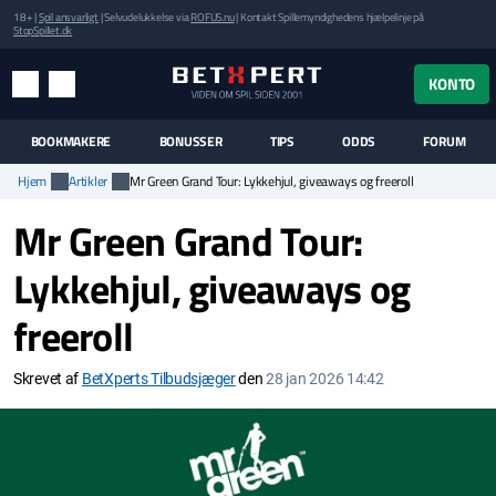
18+ |
Spil ansvarligt
| Selvudelukkelse via
ROFUS.nu
| Kontakt Spillemyndighedens hjælpelinje på
StopSpillet.dk
UK MENUEN
KONTO
MENU
SØG
BOOKMAKERE
BONUSSER
TIPS
ODDS
FORUM
Hjem
Artikler
Mr Green Grand Tour: Lykkehjul, giveaways og freeroll
Mr Green Grand Tour:
Lykkehjul, giveaways og
freeroll
Skrevet af
BetXperts Tilbudsjæger
den
28 jan 2026 14:42