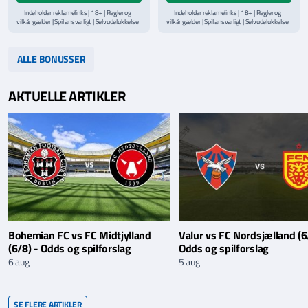
Indeholder reklamelinks | 18+ | Regler og
Indeholder reklamelinks | 18+ | Regler og
vilkår gælder | Spil ansvarligt | Selvudelukkelse
vilkår gælder | Spil ansvarligt | Selvudelukkelse
via
ROFUS.nu
| Kontakt Spillemyndighedens
via
ROFUS.nu
| Kontakt Spillemyndighedens
hjælpelinje på
StopSpillet.dk
hjælpelinje på
StopSpillet.dk
Læs vilkår og betingelser
her
Læs vilkår og betingelser
her
ALLE BONUSSER
AKTUELLE ARTIKLER
Bohemian FC vs FC Midtjylland
Valur vs FC Nordsjælland (6
(6/8) - Odds og spilforslag
Odds og spilforslag
6 aug
5 aug
SE FLERE ARTIKLER