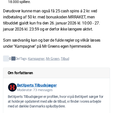
18.000 spillere.
Derudover kunne man også få 25 cash spins á 2 kr. ved
indbetaling af 50 kr. med bonuskoden MRRAKET, men
tilbuddet gjaldt kun fra den 26. januar 2026 kl. 10:00 - 27.
januar 2026 kl. 23:59 og er derfor ikke længere aktivt.
Som sædvanlig kan og bør de fulde regler og vilkår læses
under "Kampagner" på Mr Greens egen hjemmeside.
Del
0
Tags:
Kampagner
,
Mr Green
,
Tilbud
Om forfatteren
BetXperts Tilbudsjæger
Moderator: 73 messages
BetXperts Tilbudsjæger er profilen, hvor vi på BetXpert sørger for
at holde jer opdateret med alle de tilbud, vi finder i vores arbejde
med at dække Danmarks spiludbydere.