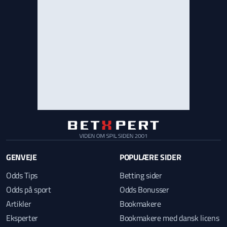
GENVEJE
POPULÆRE SIDER
Odds Tips
Betting sider
Odds på sport
Odds Bonusser
Artikler
Bookmakere
Eksperter
Bookmakere med dansk licens