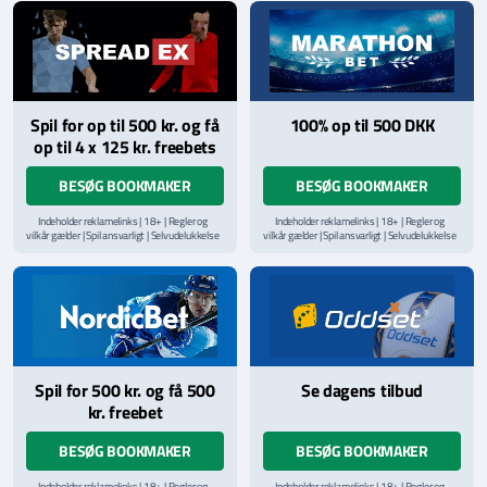
Læs vilkår og betingelser
her
Spil for op til 500 kr. og få
100% op til 500 DKK
op til 4 x 125 kr. freebets
BESØG BOOKMAKER
BESØG BOOKMAKER
Indeholder reklamelinks | 18+ | Regler og
Indeholder reklamelinks | 18+ | Regler og
vilkår gælder | Spil ansvarligt | Selvudelukkelse
vilkår gælder | Spil ansvarligt | Selvudelukkelse
via
ROFUS.nu
| Kontakt Spillemyndighedens
via
ROFUS.nu
| Kontakt Spillemyndighedens
hjælpelinje på
StopSpillet.dk
hjælpelinje på
StopSpillet.dk
Læs vilkår og betingelser
her
Spil for 500 kr. og få 500
Se dagens tilbud
kr. freebet
BESØG BOOKMAKER
BESØG BOOKMAKER
Indeholder reklamelinks | 18+ | Regler og
Indeholder reklamelinks | 18+ | Regler og