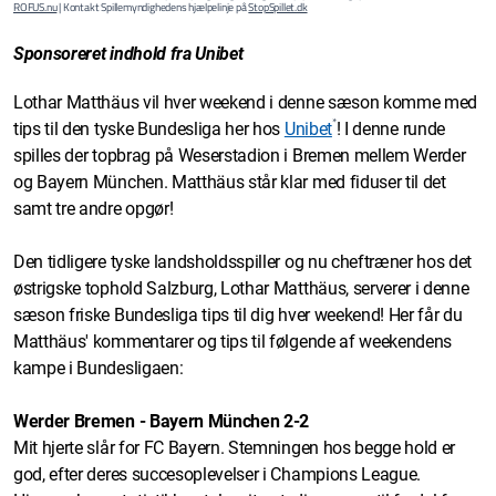
ROFUS.nu
| Kontakt Spillemyndighedens hjælpelinje på
StopSpillet.dk
Sponsoreret indhold fra Unibet
Lothar Matthäus vil hver weekend i denne sæson komme med
*
tips til den tyske Bundesliga her hos
Unibet
! I denne runde
spilles der topbrag på Weserstadion i Bremen mellem Werder
og Bayern München. Matthäus står klar med fiduser til det
samt tre andre opgør!
Den tidligere tyske landsholdsspiller og nu cheftræner hos det
østrigske tophold Salzburg, Lothar Matthäus, serverer i denne
sæson friske Bundesliga tips til dig hver weekend! Her får du
Matthäus' kommentarer og tips til følgende af weekendens
kampe i Bundesligaen:
Werder Bremen - Bayern München 2-2
Mit hjerte slår for FC Bayern. Stemningen hos begge hold er
god, efter deres succesoplevelser i Champions League.