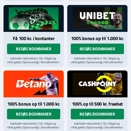
via
ROFUS.nu
| Kontakt Spillemyndighedens
via
ROFUS.nu
| Kontakt Spillemyndighedens
hjælpelinje på
StopSpillet.dk
hjælpelinje på
StopSpillet.dk
Læs vilkår og betingelser
her
Få 100 kr. i kontanter
100% bonus op til 1.000 kr.
BESØG BOOKMAKER
BESØG BOOKMAKER
Indeholder reklamelinks | 18+ | Regler og
Indeholder reklamelinks | 18+ | Regler og
vilkår gælder | Spil ansvarligt | Selvudelukkelse
vilkår gælder | Spil ansvarligt | Selvudelukkelse
via
ROFUS.nu
| Kontakt Spillemyndighedens
via
ROFUS.nu
| Kontakt Spillemyndighedens
hjælpelinje på
StopSpillet.dk
hjælpelinje på
StopSpillet.dk
Læs vilkår og betingelser
her
Læs vilkår og betingelser
her
100% bonus op til 1.000 kr.
100% op til 500 kr. freebet
BESØG BOOKMAKER
BESØG BOOKMAKER
Indeholder reklamelinks | 18+ | Regler og
Indeholder reklamelinks | 18+ | Regler og
vilkår gælder | Spil ansvarligt | Selvudelukkelse
vilkår gælder | Spil ansvarligt | Selvudelukkelse