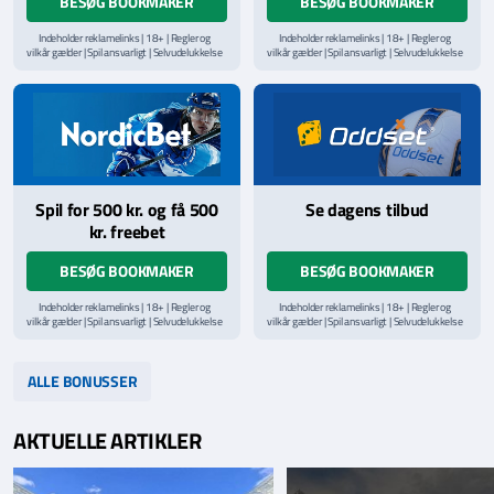
BESØG BOOKMAKER
BESØG BOOKMAKER
Indeholder reklamelinks | 18+ | Regler og
Indeholder reklamelinks | 18+ | Regler og
vilkår gælder | Spil ansvarligt | Selvudelukkelse
vilkår gælder | Spil ansvarligt | Selvudelukkelse
via
ROFUS.nu
| Kontakt Spillemyndighedens
via
ROFUS.nu
| Kontakt Spillemyndighedens
hjælpelinje på
StopSpillet.dk
hjælpelinje på
StopSpillet.dk
Læs vilkår og betingelser
her
Spil for 500 kr. og få 500
Se dagens tilbud
kr. freebet
BESØG BOOKMAKER
BESØG BOOKMAKER
Indeholder reklamelinks | 18+ | Regler og
Indeholder reklamelinks | 18+ | Regler og
vilkår gælder | Spil ansvarligt | Selvudelukkelse
vilkår gælder | Spil ansvarligt | Selvudelukkelse
via
ROFUS.nu
| Kontakt Spillemyndighedens
via
ROFUS.nu
| Kontakt Spillemyndighedens
hjælpelinje på
StopSpillet.dk
hjælpelinje på
StopSpillet.dk
Læs vilkår og betingelser
her
Læs vilkår og betingelser
her
ALLE BONUSSER
AKTUELLE ARTIKLER