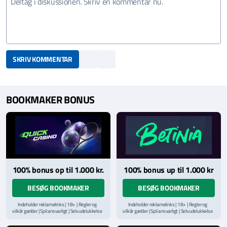
SKRIV KOMMENTAR
BOOKMAKER BONUS
100% bonus op til 1.000 kr.
100% bonus up til 1.000 kr
BESØG BOOKMAKER
BESØG BOOKMAKER
Indeholder reklamelinks | 18+ | Regler og
Indeholder reklamelinks | 18+ | Regler og
vilkår gælder | Spil ansvarligt | Selvudelukkelse
vilkår gælder | Spil ansvarligt | Selvudelukkelse
via
ROFUS.nu
| Kontakt Spillemyndighedens
via
ROFUS.nu
| Kontakt Spillemyndighedens
hjælpelinje på
StopSpillet.dk
hjælpelinje på
StopSpillet.dk