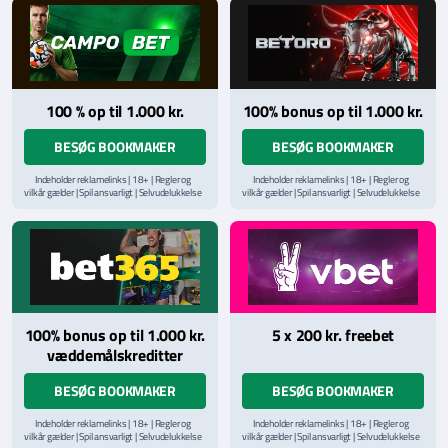
Læs vilkår og betingelser
her
Læs vilkår og betingelser
her
100 % op til 1.000 kr.
100% bonus op til 1.000 kr.
BESØG BOOKMAKER
BESØG BOOKMAKER
Indeholder reklamelinks | 18+ | Regler og
Indeholder reklamelinks | 18+ | Regler og
vilkår gælder | Spil ansvarligt | Selvudelukkelse
vilkår gælder | Spil ansvarligt | Selvudelukkelse
via
ROFUS.nu
| Kontakt Spillemyndighedens
via
ROFUS.nu
| Kontakt Spillemyndighedens
hjælpelinje på
StopSpillet.dk
hjælpelinje på
StopSpillet.dk
Læs vilkår og betingelser
her
Læs vilkår og betingelser
her
100% bonus op til 1.000 kr.
5 x 200 kr. freebet
væddemålskreditter
BESØG BOOKMAKER
BESØG BOOKMAKER
Indeholder reklamelinks | 18+ | Regler og
Indeholder reklamelinks | 18+ | Regler og
vilkår gælder | Spil ansvarligt | Selvudelukkelse
vilkår gælder | Spil ansvarligt | Selvudelukkelse