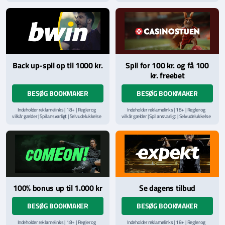
via
ROFUS.nu
| Kontakt Spillemyndighedens
via
ROFUS.nu
| Kontakt Spillemyndighedens
hjælpelinje på
StopSpillet.dk
hjælpelinje på
StopSpillet.dk
Læs vilkår og betingelser
her
Back up-spil op til 1000 kr.
Spil for 100 kr. og få 100
kr. freebet
BESØG BOOKMAKER
BESØG BOOKMAKER
Indeholder reklamelinks | 18+ | Regler og
Indeholder reklamelinks | 18+ | Regler og
vilkår gælder | Spil ansvarligt | Selvudelukkelse
vilkår gælder | Spil ansvarligt | Selvudelukkelse
via
ROFUS.nu
| Kontakt Spillemyndighedens
via
ROFUS.nu
| Kontakt Spillemyndighedens
hjælpelinje på
StopSpillet.dk
hjælpelinje på
StopSpillet.dk
Læs vilkår og betingelser
her
100% bonus up til 1.000 kr
Se dagens tilbud
BESØG BOOKMAKER
BESØG BOOKMAKER
Indeholder reklamelinks | 18+ | Regler og
Indeholder reklamelinks | 18+ | Regler og