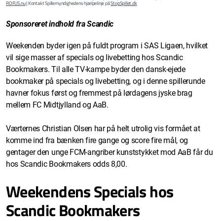
ROFUS.nu
| Kontakt Spillemyndighedens hjælpelinje på
StopSpillet.dk
Sponsoreret indhold fra Scandic
Weekenden byder igen på fuldt program i SAS Ligaen, hvilket
vil sige masser af specials og livebetting hos Scandic
Bookmakers. Til alle TV-kampe byder den dansk-ejede
bookmaker på specials og livebetting, og i denne spillerunde
havner fokus først og fremmest på lørdagens jyske brag
mellem FC Midtjylland og AaB.
Værternes Christian Olsen har på helt utrolig vis formået at
komme ind fra bænken fire gange og score fire mål, og
gentager den unge FCM-angriber kunststykket mod AaB får du
hos Scandic Bookmakers odds 8,00.
Weekendens Specials hos
Scandic Bookmakers