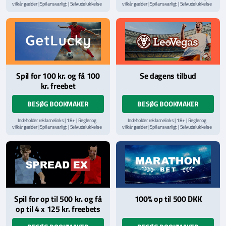
vilkår gælder | Spil ansvarligt | Selvudelukkelse
vilkår gælder | Spil ansvarligt | Selvudelukkelse
via
ROFUS.nu
| Kontakt Spillemyndighedens
via
ROFUS.nu
| Kontakt Spillemyndighedens
hjælpelinje på
StopSpillet.dk
hjælpelinje på
StopSpillet.dk
Læs vilkår og betingelser
her
Læs vilkår og betingelser
her
Spil for 100 kr. og få 100
Se dagens tilbud
kr. freebet
BESØG BOOKMAKER
BESØG BOOKMAKER
Indeholder reklamelinks | 18+ | Regler og
Indeholder reklamelinks | 18+ | Regler og
vilkår gælder | Spil ansvarligt | Selvudelukkelse
vilkår gælder | Spil ansvarligt | Selvudelukkelse
via
ROFUS.nu
| Kontakt Spillemyndighedens
via
ROFUS.nu
| Kontakt Spillemyndighedens
hjælpelinje på
StopSpillet.dk
hjælpelinje på
StopSpillet.dk
Læs vilkår og betingelser
her
Spil for op til 500 kr. og få
100% op til 500 DKK
op til 4 x 125 kr. freebets