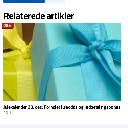
Relaterede artikler
Offer
Julekalender 23. dec: Forhøjet juleodds og indbetalingsbonus
23 dec