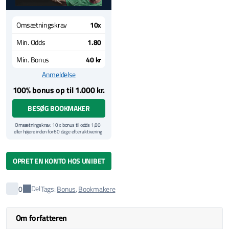
Omsætningskrav
10x
Min. Odds
1.80
Min. Bonus
40 kr
Anmeldelse
100% bonus op til 1.000 kr.
BESØG BOOKMAKER
Omsætningskrav: 10 x bonus til odds 1,80
eller højere inden for 60 dage efter aktivering
af bonus. Eksempel: Indbetal og få 500 kr. i
bonus og omsæt for 10 x 500 = 5.000 kr.
Yderligere vilkår
OPRET EN KONTO HOS UNIBET
Kun nye spillere | Bonussen skal
gennemspilles 10 x til min. odds 1,80 inden
for 60 dage | Minimumindbetaling: 40 kr. |
Maks. bonus: 1.000 kr. | Cash-out bidrager
Del
0
Tags:
Bonus
,
Bookmakere
ikke | Væddemål skal være afgjort for at
bidrage
Regler og vilkår: Vi henviser til
Unibet
hjemmeside for samtlige gældende vilkår og
Om forfatteren
betingelser for denne bonus.