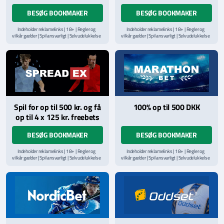
BESØG BOOKMAKER
BESØG BOOKMAKER
Indeholder reklamelinks | 18+ | Regler og
Indeholder reklamelinks | 18+ | Regler og
vilkår gælder | Spil ansvarligt | Selvudelukkelse
vilkår gælder | Spil ansvarligt | Selvudelukkelse
via
ROFUS.nu
| Kontakt Spillemyndighedens
via
ROFUS.nu
| Kontakt Spillemyndighedens
hjælpelinje på
StopSpillet.dk
hjælpelinje på
StopSpillet.dk
Læs vilkår og betingelser
her
Spil for op til 500 kr. og få
100% op til 500 DKK
op til 4 x 125 kr. freebets
BESØG BOOKMAKER
BESØG BOOKMAKER
Indeholder reklamelinks | 18+ | Regler og
Indeholder reklamelinks | 18+ | Regler og
vilkår gælder | Spil ansvarligt | Selvudelukkelse
vilkår gælder | Spil ansvarligt | Selvudelukkelse
via
ROFUS.nu
| Kontakt Spillemyndighedens
via
ROFUS.nu
| Kontakt Spillemyndighedens
hjælpelinje på
StopSpillet.dk
hjælpelinje på
StopSpillet.dk
Læs vilkår og betingelser
her