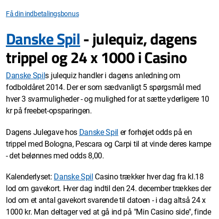
Få din indbetalingsbonus
Danske Spil
- julequiz, dagens
trippel og 24 x 1000 i Casino
Danske Spil
s julequiz handler i dagens anledning om
fodboldåret 2014. Der er som sædvanligt 5 spørgsmål med
hver 3 svarmuligheder - og mulighed for at sætte yderligere 10
kr på freebet-opsparingen.
Dagens Julegave hos
Danske Spil
er forhøjet odds på en
trippel med Bologna, Pescara og Carpi til at vinde deres kampe
- det belønnes med odds 8,00.
Kalenderlyset:
Danske Spil
Casino trækker hver dag fra kl.18
lod om gavekort. Hver dag indtil den 24. december trækkes der
lod om et antal gavekort svarende til datoen - i dag altså 24 x
1000 kr. Man deltager ved at gå ind på "Min Casino side", finde