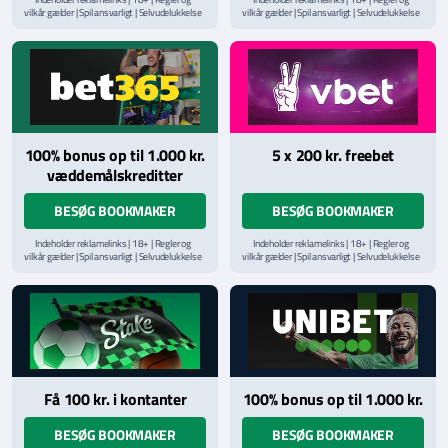
vilkår gælder | Spil ansvarligt | Selvudelukkelse
vilkår gælder | Spil ansvarligt | Selvudelukkelse
via
ROFUS.nu
| Kontakt Spillemyndighedens
via
ROFUS.nu
| Kontakt Spillemyndighedens
hjælpelinje på
StopSpillet.dk
hjælpelinje på
StopSpillet.dk
Læs vilkår og betingelser
her
Læs vilkår og betingelser
her
100% bonus op til 1.000 kr.
5 x 200 kr. freebet
væddemålskreditter
BESØG BOOKMAKER
BESØG BOOKMAKER
Indeholder reklamelinks | 18+ | Regler og
Indeholder reklamelinks | 18+ | Regler og
vilkår gælder | Spil ansvarligt | Selvudelukkelse
vilkår gælder | Spil ansvarligt | Selvudelukkelse
via
ROFUS.nu
| Kontakt Spillemyndighedens
via
ROFUS.nu
| Kontakt Spillemyndighedens
hjælpelinje på
StopSpillet.dk
hjælpelinje på
StopSpillet.dk
Læs vilkår og betingelser
her
Få 100 kr. i kontanter
100% bonus op til 1.000 kr.
BESØG BOOKMAKER
BESØG BOOKMAKER