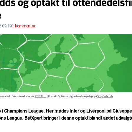
Odds og optakt til ottendedelsfi
e
2 09:19
1
kommentar
ansvarligt | Selvudelukkelse via
ROFUS.nu
| Kontakt Spillemyndighedens hjælpelinje på
StopSpillet.dk
 i Champions League. Her mødes Inter og Liverpool på Giuseppe
ons League. BetXpert bringer i denne optakt blandt andet udvalgte