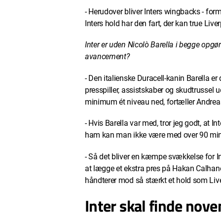
- Herudover bliver Inters wingbacks - form
Inters hold har den fart, der kan true Liv
Inter er uden Nicolò Barella i begge opgør
avancement?
- Den italienske Duracell-kanin Barella 
presspiller, assistskaber og skudtrussel u
minimum ét niveau ned, fortæller Andrea
- Hvis Barella var med, tror jeg godt, at
ham kan man ikke være med over 90 minutte
- Så det bliver en kæmpe svækkelse for 
at lægge et ekstra pres på Hakan Calhanog
håndterer mod så stærkt et hold som Liv
Inter skal finde no