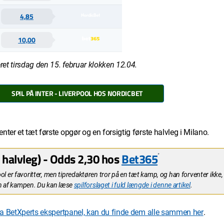
4,85
10,00
ret tirsdag den 15. februar klokken 12.04.
SPIL PÅ INTER - LIVERPOOL HOS NORDICBET
enter et tæt første opgør og en forsigtig første halvleg i Milano.
1. halvleg) - Odds 2,30 hos
Bet365
*
ol er favoritter, men tipredaktøren tror på en tæt kamp, og han forventer ikke,
n af kampen. Du kan læse
spilforslaget i fuld længde i denne artikel
.
fra BetXperts ekspertpanel, kan du finde dem alle sammen her
.