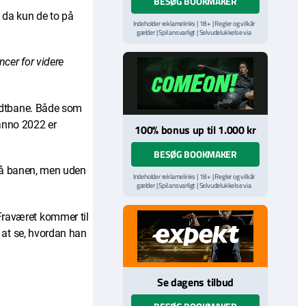
BESØG BOOKMAKER
, da kun de to på
Indeholder reklamelinks | 18+ | Regler og vilkår
gælder | Spil ansvarligt | Selvudelukkelse via
ROFUS.nu
| Kontakt Spillemyndighedens
hjælpelinje på
StopSpillet.dk
ncer for videre
midtbane. Både som
 anno 2022 er
100% bonus up til 1.000 kr
BESØG BOOKMAKER
t på banen, men uden
Indeholder reklamelinks | 18+ | Regler og vilkår
gælder | Spil ansvarligt | Selvudelukkelse via
ROFUS.nu
| Kontakt Spillemyndighedens
hjælpelinje på
StopSpillet.dk
Læs vilkår og betingelser
her
Fraværet kommer til
å at se, hvordan han
Se dagens tilbud