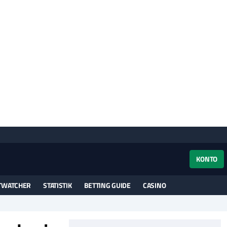
KONTO
TWATCHER
STATISTIK
BETTING GUIDE
CASINO