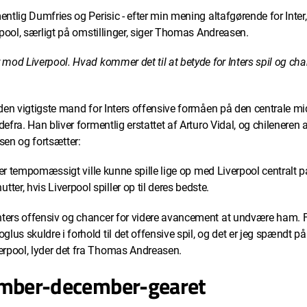
entlig Dumfries og Perisic - efter min mening altafgørende for Inter
erpool, særligt på omstillinger, siger Thomas Andreasen.
 mod Liverpool. Hvad kommer det til at betyde for Inters spil og cha
er den vigtigste mand for Inters offensive formåen på den centrale 
defra. Han bliver formentlig erstattet af Arturo Vidal, og chileneren
sen og fortsætter:
 Inter tempomæssigt ville kunne spille lige op med Liverpool central
r, hvis Liverpool spiller op til deres bedste.
Inters offensiv og chancer for videre avancement at undvære ham. 
lus skuldre i forhold til det offensive spil, og det er jeg spændt p
erpool, lyder det fra Thomas Andreasen.
vember-december-gearet