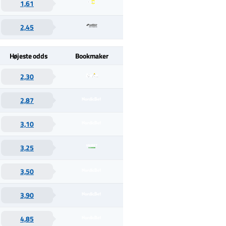
1,61
2,45
Højeste odds
Bookmaker
2,30
2,87
3,10
3,25
3,50
3,90
4,85