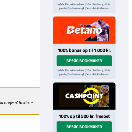
Indeholder reklamelinks | 18+ | Regler og vilkår
gælder | Spil ansvarligt | Selvudelukkelse via
ROFUS.nu
| Kontakt Spillemyndighedens
hjælpelinje på
StopSpillet.dk
Læs vilkår og betingelser
her
100% bonus op til 1.000 kr.
BESØG BOOKMAKER
Indeholder reklamelinks | 18+ | Regler og vilkår
gælder | Spil ansvarligt | Selvudelukkelse via
ROFUS.nu
| Kontakt Spillemyndighedens
hjælpelinje på
StopSpillet.dk
 at nogle af holdene
100% op til 500 kr. freebet
BESØG BOOKMAKER