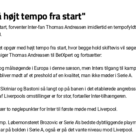
å højt tempo fra start"
start, forventer Inter-fan Thomas Andreasen imidlertid en tempofyldt
8.
r et opgør med højt tempo fra start, hvor begge hold skiftevis vil søge
siger Thomas Andreasen til BetXpert og fortsætter:
og målsøgende i Europa i denne sæson, men Inters tilgang til kamp
bliver mødt af et preshold af en kvalitet, man ikke møder i Serie A.
nge Skriniar og Bastoni så langt op på banen i det etablerede angreb
f Liverpools omstillinger er for stor, fortæller Inter-tilhængeren.
r to nøglepunkter for Inter til første møde med Liverpool.
e kamp. Løbemonsteret Brozovic er Serie A's bedste dybtliggende playm
 på bolden i Serie A, også er på det vante niveau mod Liverpool.