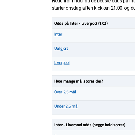
Nedenfor finder du de bedste odds på Inte
starter onsdag aften klokken 21.00, og d
Odds på Inter - Liverpool (1X2)
Inter
Uafgjort
Liverpool
Hvor mange mål scores der?
Over 2,5 mål
Under 2,5 mål
Inter - Liverpool odds (begge hold scorer)