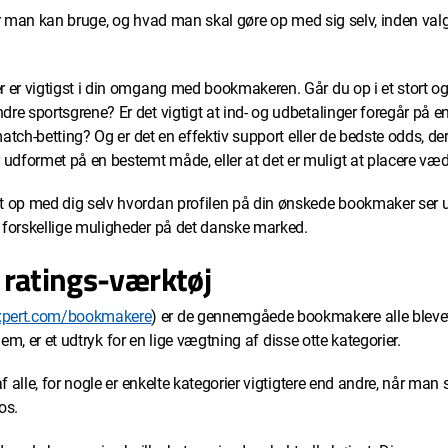
rier man kan bruge, og hvad man skal gøre op med sig selv, inden val
r er vigtigst i din omgang med bookmakeren. Går du op i et stort og
dre sportsgrene? Er det vigtigt at ind- og udbetalinger foregår på 
ematch-betting? Og er det en effektiv support eller de bedste odds, d
udformet på en bestemt måde, eller at det er muligt at placere v
t op med dig selv hvordan profilen på din ønskede bookmaker ser u
 forskellige muligheder på det danske marked.
 ratings-værktøj
xpert.com/bookmakere
) er de gennemgåede bookmakere alle blevet
t dem, er et udtryk for en lige vægtning af disse otte kategorier.
af alle, for nogle er enkelte kategorier vigtigtere end andre, når man
os.