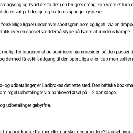
smagssag og hvad der falder i én brugers smag, kan være et turn-
 deres valg af design og features springer i øjnene.
forskellige ligaer under hver sportsgren nem og ligetil via en dr
verblik over en speciel væddemålstype på tværs af rundens kampe - 
 muligt for brugeren at personificere hjemmesiden så den passer ti
g dermed få et-klik-adgang til den sport, liga eller klub man spiller
d- og udbetalinger, er Ladbrokes det rette sted. Den britiske bookm
m regel udbetalinger via bankoverførsel på 1-2 bankdage.
og udbetalinger gebyrfrie.
tid, mange kontaktformer eller danske medarbejdere? Uanset hvad 