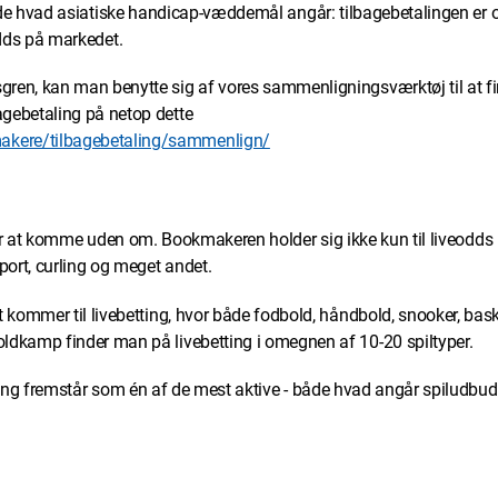
nde hvad asiatiske handicap-væddemål angår: tilbagebetalingen er
dds på markedet.
ren, kan man benytte sig af vores sammenligningsværktøj til at fi
agebetaling på netop dette
akere/tilbagebetaling/sammenlign/
 at komme uden om. Bookmakeren holder sig ikke kun til liveodd
port, curling og meget andet.
t kommer til livebetting, hvor både fodbold, håndbold, snooker, bas
ldkamp finder man på livebetting i omegnen af 10-20 spiltyper.
ting fremstår som én af de mest aktive - både hvad angår spiludbud