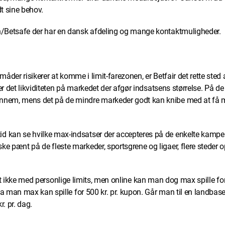
t sine behov.
n/Betsafe der har en dansk afdeling og mange kontaktmuligheder.
 måder risikerer at komme i limit-farezonen, er Betfair det rette sted
 er det likviditeten på markedet der afgør indsatsens størrelse. På d
nem, mens det på de mindre markeder godt kan knibe med at få ma
 kan se hvilke max-indsatser der accepteres på de enkelte kamp
pænt på de fleste markeder, sportsgrene og ligaer, flere steder op
 ikke med personlige limits, men online kan man dog max spille for 
da man max kan spille for 500 kr. pr. kupon. Går man til en landbase
. pr. dag.