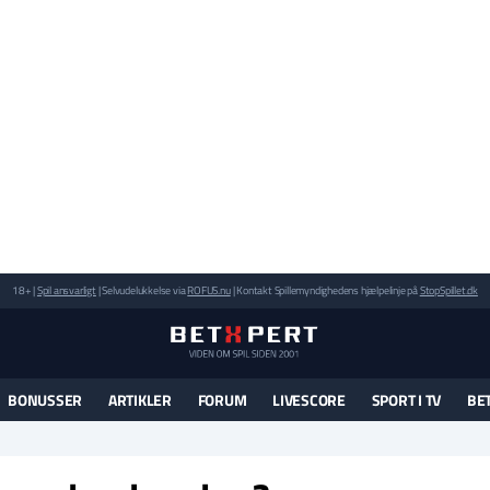
18+ |
Spil ansvarligt
| Selvudelukkelse via
ROFUS.nu
| Kontakt Spillemyndighedens hjælpelinje på
StopSpillet.dk
BONUSSER
ARTIKLER
FORUM
LIVESCORE
SPORT I TV
BE