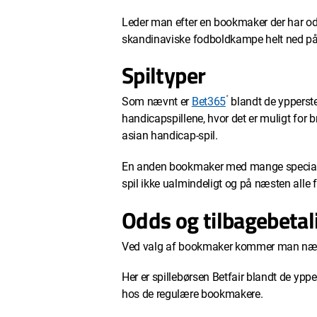
Leder man efter en bookmaker der har o
skandinaviske fodboldkampe helt ned på 
Spiltyper
*
Som nævnt er
Bet365
blandt de ypperste
handicapspillene, hvor det er muligt for
asian handicap-spil.
En anden bookmaker med mange specials
spil ikke ualmindeligt og på næsten alle 
Odds og tilbagebetal
Ved valg af bookmaker kommer man næpp
Her er spillebørsen Betfair blandt de yp
hos de regulære bookmakere.