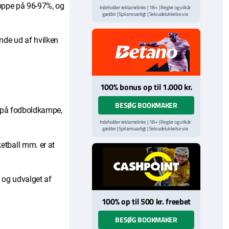
 oppe på 96-97%, og
Indeholder reklamelinks | 18+ | Regler og vilkår
gælder | Spil ansvarligt | Selvudelukkelse via
ROFUS.nu
| Kontakt Spillemyndighedens
hjælpelinje på
StopSpillet.dk
Læs vilkår og betingelser
her
nde ud af hvilken
100% bonus op til 1.000 kr.
BESØG BOOKMAKER
s på fodboldkampe,
Indeholder reklamelinks | 18+ | Regler og vilkår
gælder | Spil ansvarligt | Selvudelukkelse via
ROFUS.nu
| Kontakt Spillemyndighedens
hjælpelinje på
StopSpillet.dk
ketball mm. er at
 og udvalget af
100% op til 500 kr. freebet
BESØG BOOKMAKER