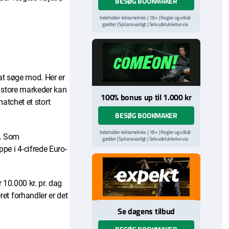
BESØG BOOKMAKER
Indeholder reklamelinks | 18+ | Regler og vilkår
gælder | Spil ansvarligt | Selvudelukkelse via
ROFUS.nu
| Kontakt Spillemyndighedens
hjælpelinje på
StopSpillet.dk
 at søge mod. Her er
e store markeder kan
100% bonus up til 1.000 kr
tchet et stort
BESØG BOOKMAKER
Indeholder reklamelinks | 18+ | Regler og vilkår
e. Som
gælder | Spil ansvarligt | Selvudelukkelse via
ROFUS.nu
| Kontakt Spillemyndighedens
pe i 4-cifrede Euro-
hjælpelinje på
StopSpillet.dk
Læs vilkår og betingelser
her
10.000 kr. pr. dag
ret forhandler er det
Se dagens tilbud