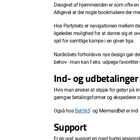
Designet af hjemmesiden er som ofte en 
Alligevel er der nogle bookmakere der med
Hos Partybets er navigationen mellem de 
ligeledes mulighed for at danne sig et o
spil for samtlige kampe i en given liga.
Nordicbets forholdsvis nye design gør det
behov - man kan f.eks. udpege favoritter o
Ind- og udbetalinger
Hvis man ønsker at slippe for gebyr på in
gængse betalingsformer og ekspederer so
*
Også hos
Bet365
og MermaidBet er ind- 
Support
Er en god support en med hurtig respons