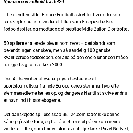
Sponsoreret indhold fra Bet24
Lillejuleaften løfter France Football sløret for hvem der kan
lade sig krone som vinder af titlen som Europas bedste
fodboldspiller, og modtage det prestigefyldte Ballon D'or trofæ.
50 spillere er allerede blevet nomineret – deriblandt som
bekendt ingen danskere, men så sandelig 100 ganske
kvalificerede fodboldben, der alle på den ene eller anden måde
har gjort sig bemærket i 2003.
Den 4. december afleverer juryen bestående af
sportsjournalister fra hele Europa deres stemmer, hvorefter
stemmesedlerne tælles op, og der gøres klar til at skrive endnu
et navn ind i historiebøgerne.
Det danskejede spilleselskab BET24.com lader ikke denne
kåring gå stille forbi, og har åbnet for spil på en kommende
vinder af titlen, som har en stor favorit i tjekkiske Pavel Nedved,