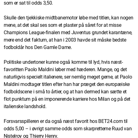
som er sat til odds 3,50.
Skulle den tjekkiske midtbanemotor løbe med titlen, kan nogen
mene, at det skal ses som et plaster på såret for at misse
Champions League-finalen med Juventus grundet karantæne,
mere end det faktum, at han i 2003 havde sit måske bedste
fodboldår hos Den Gamle Dame.
Politiske undertoner kunne også komme til lyd, hvis næst-
favoritten Paolo Maldini løber med hæderen. Mange, og det
naturligvis specielt italienere, ser nemlig meget gerne, at Paolo
Maldini modtager titlen efter han har præget den europæiske
fodboldscene i små to årtier, og at han dermed kan sætte et
flot punktum på en imponerende karriere hos Milan og på det
italienske landshold.
Forsvarsspilleren er da også næst favorit hos BET24.com til
odds 5,00 – i øvrigt samme odds som skarpretterne Ruud van
Nistelroy og Thierry Henry.