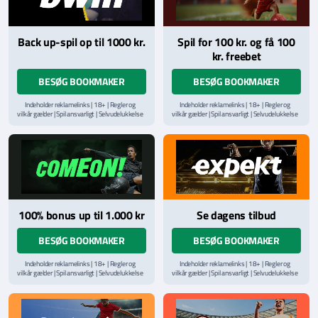
Back up-spil op til 1000 kr.
Spil for 100 kr. og få 100
kr. freebet
BESØG BOOKMAKER
BESØG BOOKMAKER
Indeholder reklamelinks | 18+ | Regler og
Indeholder reklamelinks | 18+ | Regler og
vilkår gælder | Spil ansvarligt | Selvudelukkelse
vilkår gælder | Spil ansvarligt | Selvudelukkelse
via
ROFUS.nu
| Kontakt Spillemyndighedens
via
ROFUS.nu
| Kontakt Spillemyndighedens
hjælpelinje på
StopSpillet.dk
hjælpelinje på
StopSpillet.dk
Læs vilkår og betingelser
her
100% bonus up til 1.000 kr
Se dagens tilbud
BESØG BOOKMAKER
BESØG BOOKMAKER
Indeholder reklamelinks | 18+ | Regler og
Indeholder reklamelinks | 18+ | Regler og
vilkår gælder | Spil ansvarligt | Selvudelukkelse
vilkår gælder | Spil ansvarligt | Selvudelukkelse
via
ROFUS.nu
| Kontakt Spillemyndighedens
via
ROFUS.nu
| Kontakt Spillemyndighedens
hjælpelinje på
StopSpillet.dk
hjælpelinje på
StopSpillet.dk
Læs vilkår og betingelser
her
Læs vilkår og betingelser
her