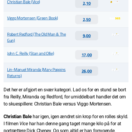
Christian Bale (Vice)
2,10
Viggo Mortensen (Green Book)
2,50
Robert Redford (The Old Man & The
9,00
Gun)
John C. Reilly (Stan and Ollie)
17,00
Lin-Manuel Miranda (Mary Poppins
26,00
Returns)
Det her er afgjort en svær kategori. Lad os for en stund se bort
fra Reilly, Miranda og Redford, for umiddelbart handler det om
to skuespillere: Christian Bale versus Viggo Mortensen.
Christian Bale
har igen, igen ændret sin krop for en rolles skyld.
I filmen
Vice
har han denne gang taget mange kilo på for at
portrættere Dick Cheney. Og som altid er han forrygende.