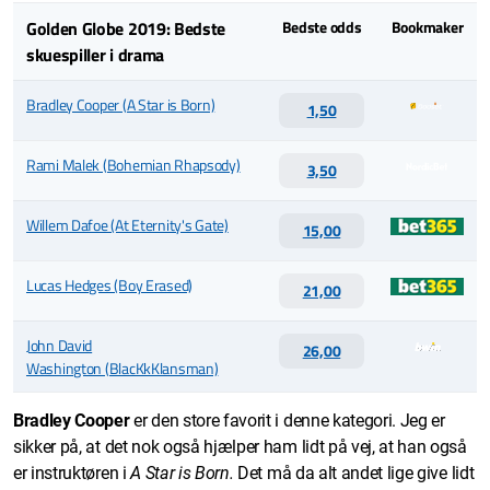
Golden Globe 2019: Bedste
Bedste odds
Bookmaker
skuespiller i drama
Bradley Cooper (A Star is Born)
1,50
Rami Malek (Bohemian Rhapsody)
3,50
Willem Dafoe (At Eternity's Gate)
15,00
Lucas Hedges (Boy Erased)
21,00
John David
26,00
Washington (BlacKkKlansman)
Bradley Cooper
er den store favorit i denne kategori. Jeg er
sikker på, at det nok også hjælper ham lidt på vej, at han også
er instruktøren i
A Star is Born.
Det må da alt andet lige give lidt