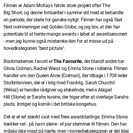
Filmen er Adam McKays første store projekt efter The
Big Short, og denne fortsætter i samme stil med at behandle
en periode, der skete for ganske nyligt. Filmen har også fået
flest nomineringer ved Golden Globe, og jeg tror, at den har
potentiale til at hente mange awards i løbet af awardsæsonen
- men jeg kunne også mistænke den for at misse ud på
hovedkategorien "best picture".
Bookmakernes favorit er
The Favourite
, der blandt andre har
Olivia Colman, Rachel Weisz og Emma Stone i rollerne. Filmen
handler om den Queen Anne (Colman), der tilbage i 1708 leder
Storbritannien, der er i krig med Frankrig. Sarah Churchil
(Weisz) er hendes rådgiver og elskerinde, mens Abigail
Hill (Stone) er Sarahs kusine, der higer efter at overtage Sarahs
plads. Intriger og komik i det britiske kongehus.
Det er et ret stærkt cast med flere awarddarlinge. Emma Stone
trækker vel - på navn alene - et par stemmer til filmen. Den har
måske ikke mest på hjerte, men i komediekategorien er det ikke