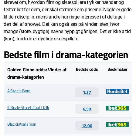
skrevet om, hvordan film og skuespillere trykker hænder og
fedter lidt for dem, der skal stemme om priserne. Nogle er gode
til den disciplin, mens andre har ringe interesse i at deltage i
den del af showet. Det kan også ses på vinderlisten, hvor
mange (store, dygtige) navne hyppigt går igen. Det er ikke altid
(kun), fordi de er dygtige skuespillere.
Bedste film i drama-kategorien
Golden Globe odds: Vinder af
Bedste odds
Bookmaker
drama-kategorien
A Star is Born
1,27
If Beale Street Could Talk
6,50
BlacKkKlansman
12,00