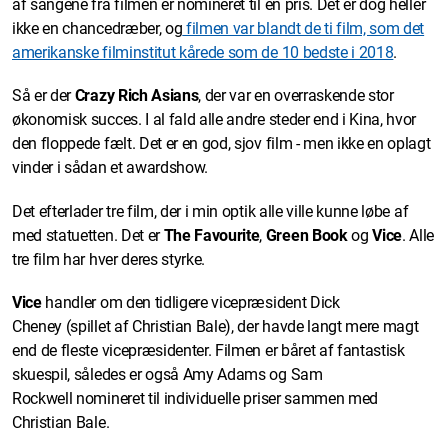
af sangene fra filmen er nomineret til en pris. Det er dog heller
ikke en chancedræber, og
filmen var blandt de ti film, som det
amerikanske filminstitut kårede som de 10 bedste i 2018
.
Så er der
Crazy Rich Asians
, der var en overraskende stor
økonomisk succes. I al fald alle andre steder end i Kina, hvor
den floppede fælt. Det er en god, sjov film - men ikke en oplagt
vinder i sådan et awardshow.
Det efterlader tre film, der i min optik alle ville kunne løbe af
med statuetten. Det er
The Favourite
,
Green Book
og
Vice
. Alle
tre film har hver deres styrke.
Vice
handler om den tidligere vicepræsident Dick
Cheney (spillet af Christian Bale), der havde langt mere magt
end de fleste vicepræsidenter. Filmen er båret af fantastisk
skuespil, således er også Amy Adams og Sam
Rockwell nomineret til individuelle priser sammen med
Christian Bale.