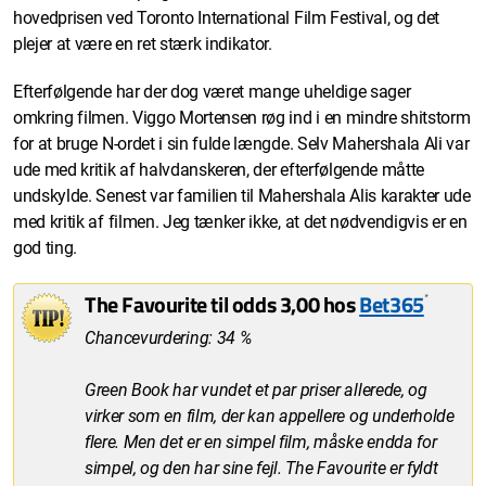
hovedprisen ved Toronto International Film Festival, og det
plejer at være en ret stærk indikator.
Efterfølgende har der dog været mange uheldige sager
omkring filmen. Viggo Mortensen røg ind i en mindre shitstorm
for at bruge N-ordet i sin fulde længde. Selv Mahershala Ali var
ude med kritik af halvdanskeren, der efterfølgende måtte
undskylde. Senest var familien til Mahershala Alis karakter ude
med kritik af filmen. Jeg tænker ikke, at det nødvendigvis er en
god ting.
The Favourite til odds 3,00 hos
Bet365
*
Chancevurdering: 34 %
Green Book har vundet et par priser allerede, og
virker som en film, der kan appellere og underholde
flere. Men det er en simpel film, måske endda for
simpel, og den har sine fejl. The Favourite er fyldt