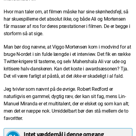
Hvor man taler om, at filmen måske har sine skønhedsfejl, så
har skuespillerne det absolut ikke, og både Ali og Mortensen
får masser af ros for deres præstationer i filmen. De er begge i
storform så at sige.
Man bør dog nævne, at Viggo Mortensen kom i modvind for at
bruge N-ordet i sin fulde længde i et interview. Det fik en række
Twitter-krigere til tasterne, og selv Mahershala Ali var ude og
kritisere halv-danskeren. Kan det koste i awardsæsonen? Tja.
Det vil være farligt at påstå, at det
ikke
er skadeligt i al fald.
Jeg tvivler som nævnt på de øvrige. Robert Redford er
naturligvis en gammel, dygtig ræv, der kan sit fag, mens Lin-
Manuel Miranda er et multitalent, der er elsket og som kan alt;
men det er næppe nok. Umiddelbart bør den stå mellem de to
favoritter.
Intet væddemål i denne omgang