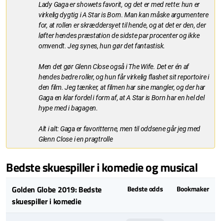
Lady Gaga er showets favorit, og det er med rette: hun er
virkelig dygtig i A Star is Born. Man kan måske argumentere
for, at rollen er skræddersyet til hende, og at det er den, der
løfter hendes præstation de sidste par procenter og ikke
omvendt. Jeg synes, hun gør det fantastisk.
Men det gør Glenn Close også i The Wife. Det er én af
hendes bedre roller, og hun får virkelig flashet sit reportoire i
den film. Jeg tænker, at filmen har sine mangler, og der har
Gaga en klar fordel i form af, at A Star is Born har en hel del
hype med i bagagen.
Alt i alt: Gaga er favoritterne, men til oddsene går jeg med
Glenn Close i en pragtrolle
Bedste skuespiller i komedie og musical
Golden Globe 2019: Bedste
Bedste odds
Bookmaker
skuespiller i komedie