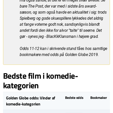
må også sande, at det er en meget svær øvelse. Se
bare The Post, der var med i sidste års award-
sæson, og som også havde en aktualitet i sig: trods
Spielberg og gode skuespillere lykkedes det aldrig
at fange voterne godt nok, sandsynligvis blandt
andet fordi den ikke for alvor "talte" til seerne. Det
gør - synes jeg - BlacKkKlansman i højere grad.
Odds 11-12 kan i skrivende stund fåes hos samtlige
bookmakere med odds på Golden Globe 2019.
Bedste film i komedie-
kategorien
Golden Globe odds: Vinder af
Bedste odds
Bookmaker
komedie-kategorien