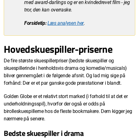
med award-darlings og er en kvindedrevet film - jeg
tror, den kan overraske.
Forsidetip:
Læs analysen her
.
Hovedskuespiller-priserne
De fire største skuespillerpriser (bedste skuespiller og
skuespillerinde i henholdsvis drama og komedie/musicals)
bliver gennemgået i de følgende afsnit. Og lad mig sige på
forhånd: Der er et par ganske gode præstationer i blandt.
Golden Globe er et relativt stort marked (i forhold til at det er
underholdningsspil), hvorfor der også er odds på
birolleskuespillerne hos de fleste bookmakere. Dem kigger jeg
nærmere på senere.
Bedste skuespiller i drama