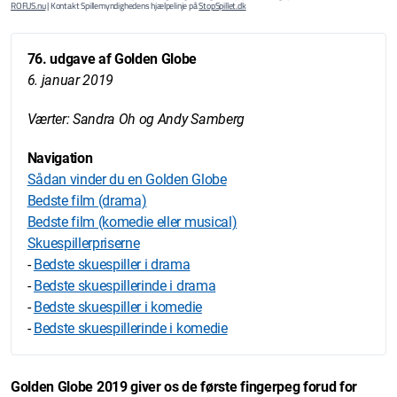
ROFUS.nu
| Kontakt Spillemyndighedens hjælpelinje på
StopSpillet.dk
76. udgave af Golden Globe
6. januar 2019
Værter: Sandra Oh og Andy Samberg
Navigation
Sådan vinder du en Golden Globe
Bedste film (drama)
Bedste film (komedie eller musical)
Skuespillerpriserne
-
Bedste skuespiller i drama
-
Bedste skuespillerinde i drama
-
Bedste skuespiller i komedie
-
Bedste skuespillerinde i komedie
Golden Globe 2019 giver os de første fingerpeg forud for