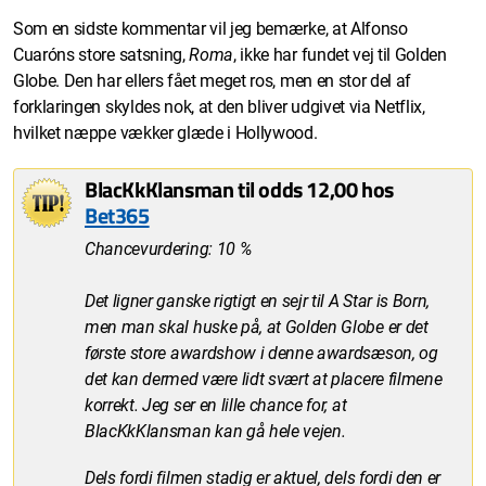
Som en sidste kommentar vil jeg bemærke, at Alfonso
Cuaróns store satsning,
Roma
, ikke har fundet vej til Golden
Globe. Den har ellers fået meget ros, men en stor del af
forklaringen skyldes nok, at den bliver udgivet via Netflix,
hvilket næppe vækker glæde i Hollywood.
BlacKkKlansman til odds 12,00 hos
Bet365
Chancevurdering: 10 %
Det ligner ganske rigtigt en sejr til A Star is Born,
men man skal huske på, at Golden Globe er det
første store awardshow i denne awardsæson, og
det kan dermed være lidt svært at placere filmene
korrekt. Jeg ser en lille chance for, at
BlacKkKlansman kan gå hele vejen.
Dels fordi filmen stadig er aktuel, dels fordi den er