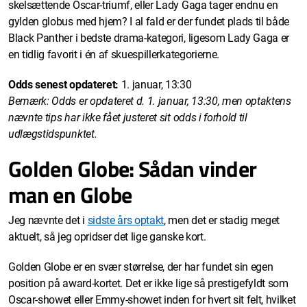
skelsættende Oscar-triumf, eller Lady Gaga tager endnu en
gylden globus med hjem? I al fald er der fundet plads til både
Black Panther i bedste drama-kategori, ligesom Lady Gaga er
en tidlig favorit i én af skuespillerkategorierne.
Odds senest opdateret:
1. januar, 13:30
Bemærk: Odds er opdateret d. 1. januar, 13:30, men optaktens
nævnte tips har ikke fået justeret sit odds i forhold til
udlægstidspunktet.
Golden Globe: Sådan vinder
man en Globe
Jeg nævnte det i
sidste års optakt
, men det er stadig meget
aktuelt, så jeg opridser det lige ganske kort.
Golden Globe er en svær størrelse, der har fundet sin egen
position på award-kortet. Det er ikke lige så prestigefyldt som
Oscar-showet eller Emmy-showet inden for hvert sit felt, hvilket