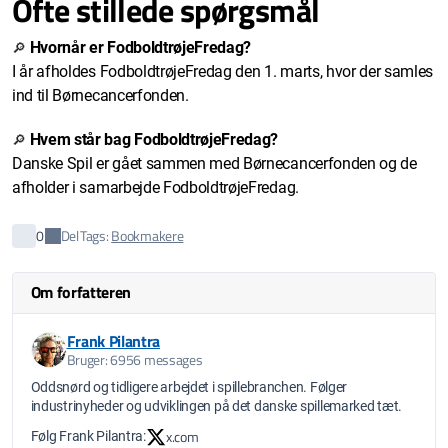
Ofte stillede spørgsmål
Hvornår er FodboldtrøjeFredag?
🔎
I år afholdes FodboldtrøjeFredag den 1. marts, hvor der samles
ind til Børnecancerfonden.
Hvem står bag
FodboldtrøjeFredag?
🔎
Danske Spil er gået sammen med Børnecancerfonden og de
afholder i samarbejde FodboldtrøjeFredag.
Del
0
Tags:
Bookmakere
Om forfatteren
Frank Pilantra
Bruger: 6956 messages
Oddsnørd og tidligere arbejdet i spillebranchen. Følger
industrinyheder og udviklingen på det danske spillemarked tæt.
x.com
Følg Frank Pilantra: