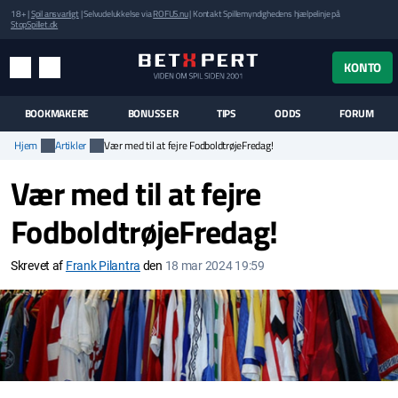
18+ |
Spil ansvarligt
| Selvudelukkelse via
ROFUS.nu
| Kontakt Spillemyndighedens hjælpelinje på
StopSpillet.dk
UK MENUEN
KONTO
MENU
SØG
BOOKMAKERE
BONUSSER
TIPS
ODDS
FORUM
Hjem
Artikler
Vær med til at fejre FodboldtrøjeFredag!
Vær med til at fejre
FodboldtrøjeFredag!
Skrevet af
Frank Pilantra
den
18 mar 2024 19:59