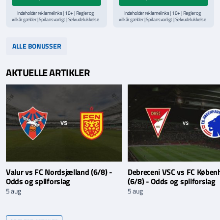
Indeholder reklamelinks | 18+ | Regler og
Indeholder reklamelinks | 18+ | Regler og
vilkår gælder | Spil ansvarligt | Selvudelukkelse
vilkår gælder | Spil ansvarligt | Selvudelukkelse
via
ROFUS.nu
| Kontakt Spillemyndighedens
via
ROFUS.nu
| Kontakt Spillemyndighedens
hjælpelinje på
StopSpillet.dk
hjælpelinje på
StopSpillet.dk
Læs vilkår og betingelser
her
Læs vilkår og betingelser
her
ALLE BONUSSER
AKTUELLE ARTIKLER
Valur vs FC Nordsjælland (6/8) -
Debreceni VSC vs FC Køben
Odds og spilforslag
(6/8) - Odds og spilforslag
5 aug
5 aug