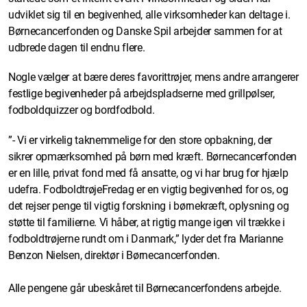
udviklet sig til en begivenhed, alle virksomheder kan deltage i.
Børnecancerfonden og Danske Spil arbejder sammen for at
udbrede dagen til endnu flere.
Nogle vælger at bære deres favorittrøjer, mens andre arrangerer
festlige begivenheder på arbejdspladserne med grillpølser,
fodboldquizzer og bordfodbold.
”- Vi er virkelig taknemmelige for den store opbakning, der
sikrer opmærksomhed på børn med kræft. Børnecancerfonden
er en lille, privat fond med få ansatte, og vi har brug for hjælp
udefra. FodboldtrøjeFredag er en vigtig begivenhed for os, og
det rejser penge til vigtig forskning i børnekræft, oplysning og
støtte til familierne. Vi håber, at rigtig mange igen vil trække i
fodboldtrøjerne rundt om i Danmark,” lyder det fra Marianne
Benzon Nielsen, direktør i Børnecancerfonden.
Alle pengene går ubeskåret til Børnecancerfondens arbejde.