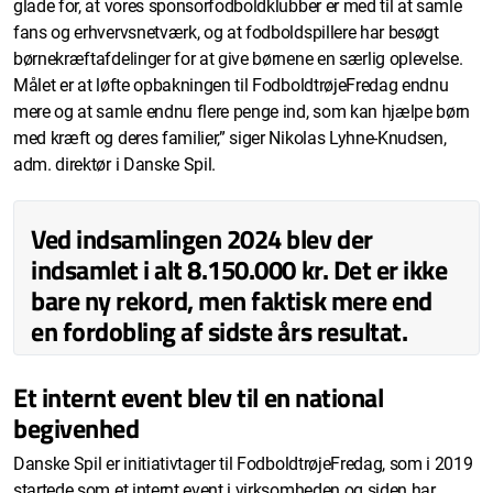
glade for, at vores sponsorfodboldklubber er med til at samle
fans og erhvervsnetværk, og at fodboldspillere har besøgt
børnekræftafdelinger for at give børnene en særlig oplevelse.
Målet er at løfte opbakningen til FodboldtrøjeFredag endnu
mere og at samle endnu flere penge ind, som kan hjælpe børn
med kræft og deres familier,” siger Nikolas Lyhne-Knudsen,
adm. direktør i Danske Spil.
Ved indsamlingen 2024 blev der
indsamlet i alt 8.150.000 kr. Det er ikke
bare ny rekord, men faktisk mere end
en fordobling af sidste års resultat.
Et internt event blev til en national
begivenhed
Danske Spil er initiativtager til FodboldtrøjeFredag, som i 2019
startede som et internt event i virksomheden og siden har