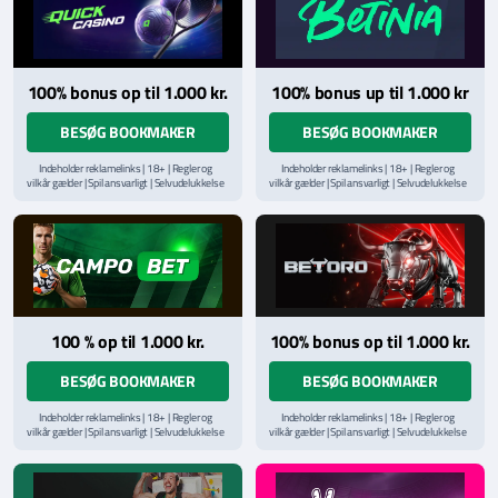
100% bonus op til 1.000 kr.
100% bonus up til 1.000 kr
BESØG BOOKMAKER
BESØG BOOKMAKER
Indeholder reklamelinks | 18+ | Regler og
Indeholder reklamelinks | 18+ | Regler og
vilkår gælder | Spil ansvarligt | Selvudelukkelse
vilkår gælder | Spil ansvarligt | Selvudelukkelse
via
ROFUS.nu
| Kontakt Spillemyndighedens
via
ROFUS.nu
| Kontakt Spillemyndighedens
hjælpelinje på
StopSpillet.dk
hjælpelinje på
StopSpillet.dk
Læs vilkår og betingelser
her
Læs vilkår og betingelser
her
100 % op til 1.000 kr.
100% bonus op til 1.000 kr.
BESØG BOOKMAKER
BESØG BOOKMAKER
Indeholder reklamelinks | 18+ | Regler og
Indeholder reklamelinks | 18+ | Regler og
vilkår gælder | Spil ansvarligt | Selvudelukkelse
vilkår gælder | Spil ansvarligt | Selvudelukkelse
via
ROFUS.nu
| Kontakt Spillemyndighedens
via
ROFUS.nu
| Kontakt Spillemyndighedens
hjælpelinje på
StopSpillet.dk
hjælpelinje på
StopSpillet.dk
Læs vilkår og betingelser
her
Læs vilkår og betingelser
her