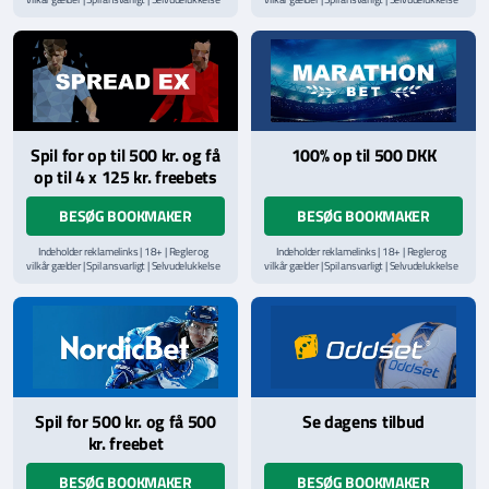
via
ROFUS.nu
| Kontakt Spillemyndighedens
via
ROFUS.nu
| Kontakt Spillemyndighedens
hjælpelinje på
StopSpillet.dk
hjælpelinje på
StopSpillet.dk
Læs vilkår og betingelser
her
Spil for op til 500 kr. og få
100% op til 500 DKK
op til 4 x 125 kr. freebets
BESØG BOOKMAKER
BESØG BOOKMAKER
Indeholder reklamelinks | 18+ | Regler og
Indeholder reklamelinks | 18+ | Regler og
vilkår gælder | Spil ansvarligt | Selvudelukkelse
vilkår gælder | Spil ansvarligt | Selvudelukkelse
via
ROFUS.nu
| Kontakt Spillemyndighedens
via
ROFUS.nu
| Kontakt Spillemyndighedens
hjælpelinje på
StopSpillet.dk
hjælpelinje på
StopSpillet.dk
Læs vilkår og betingelser
her
Spil for 500 kr. og få 500
Se dagens tilbud
kr. freebet
BESØG BOOKMAKER
BESØG BOOKMAKER