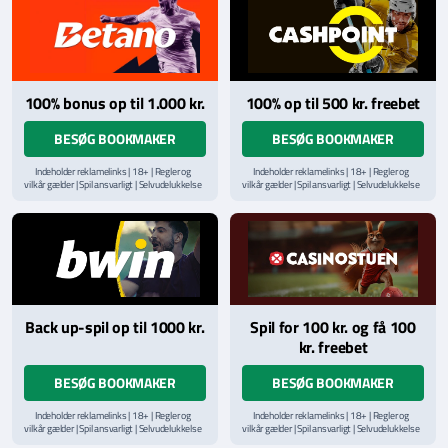
100% bonus op til 1.000 kr.
100% op til 500 kr. freebet
BESØG BOOKMAKER
BESØG BOOKMAKER
Indeholder reklamelinks | 18+ | Regler og
Indeholder reklamelinks | 18+ | Regler og
vilkår gælder | Spil ansvarligt | Selvudelukkelse
vilkår gælder | Spil ansvarligt | Selvudelukkelse
via
ROFUS.nu
| Kontakt Spillemyndighedens
via
ROFUS.nu
| Kontakt Spillemyndighedens
hjælpelinje på
StopSpillet.dk
hjælpelinje på
StopSpillet.dk
Læs vilkår og betingelser
her
Back up-spil op til 1000 kr.
Spil for 100 kr. og få 100
kr. freebet
BESØG BOOKMAKER
BESØG BOOKMAKER
Indeholder reklamelinks | 18+ | Regler og
Indeholder reklamelinks | 18+ | Regler og
vilkår gælder | Spil ansvarligt | Selvudelukkelse
vilkår gælder | Spil ansvarligt | Selvudelukkelse
via
ROFUS.nu
| Kontakt Spillemyndighedens
via
ROFUS.nu
| Kontakt Spillemyndighedens