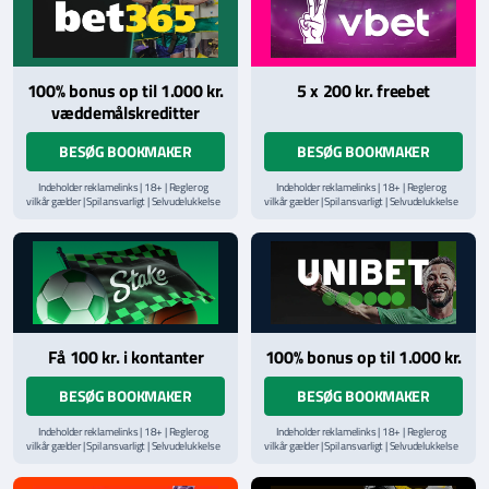
100% bonus op til 1.000 kr.
5 x 200 kr. freebet
væddemålskreditter
BESØG BOOKMAKER
BESØG BOOKMAKER
Indeholder reklamelinks | 18+ | Regler og
Indeholder reklamelinks | 18+ | Regler og
vilkår gælder | Spil ansvarligt | Selvudelukkelse
vilkår gælder | Spil ansvarligt | Selvudelukkelse
via
ROFUS.nu
| Kontakt Spillemyndighedens
via
ROFUS.nu
| Kontakt Spillemyndighedens
hjælpelinje på
StopSpillet.dk
hjælpelinje på
StopSpillet.dk
Læs vilkår og betingelser
her
Få 100 kr. i kontanter
100% bonus op til 1.000 kr.
BESØG BOOKMAKER
BESØG BOOKMAKER
Indeholder reklamelinks | 18+ | Regler og
Indeholder reklamelinks | 18+ | Regler og
vilkår gælder | Spil ansvarligt | Selvudelukkelse
vilkår gælder | Spil ansvarligt | Selvudelukkelse
via
ROFUS.nu
| Kontakt Spillemyndighedens
via
ROFUS.nu
| Kontakt Spillemyndighedens
hjælpelinje på
StopSpillet.dk
hjælpelinje på
StopSpillet.dk
Læs vilkår og betingelser
her
Læs vilkår og betingelser
her