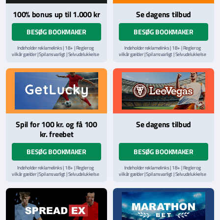
100% bonus up til 1.000 kr
Se dagens tilbud
BESØG BOOKMAKER
BESØG BOOKMAKER
Indeholder reklamelinks | 18+ | Regler og
Indeholder reklamelinks | 18+ | Regler og
vilkår gælder | Spil ansvarligt | Selvudelukkelse
vilkår gælder | Spil ansvarligt | Selvudelukkelse
via
ROFUS.nu
| Kontakt Spillemyndighedens
via
ROFUS.nu
| Kontakt Spillemyndighedens
hjælpelinje på
StopSpillet.dk
hjælpelinje på
StopSpillet.dk
Læs vilkår og betingelser
her
Læs vilkår og betingelser
her
Spil for 100 kr. og få 100
Se dagens tilbud
kr. freebet
BESØG BOOKMAKER
BESØG BOOKMAKER
Indeholder reklamelinks | 18+ | Regler og
Indeholder reklamelinks | 18+ | Regler og
vilkår gælder | Spil ansvarligt | Selvudelukkelse
vilkår gælder | Spil ansvarligt | Selvudelukkelse
via
ROFUS.nu
| Kontakt Spillemyndighedens
via
ROFUS.nu
| Kontakt Spillemyndighedens
hjælpelinje på
StopSpillet.dk
hjælpelinje på
StopSpillet.dk
Læs vilkår og betingelser
her