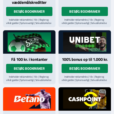
væddemålskreditter
BESØG BOOKMAKER
BESØG BOOKMAKER
Indeholder reklamelinks | 18+ | Regler og
Indeholder reklamelinks | 18+ | Regler og
vilkår gælder | Spil ansvarligt | Selvudelukkelse
vilkår gælder | Spil ansvarligt | Selvudelukkelse
via
ROFUS.nu
| Kontakt Spillemyndighedens
via
ROFUS.nu
| Kontakt Spillemyndighedens
hjælpelinje på
StopSpillet.dk
hjælpelinje på
StopSpillet.dk
Læs vilkår og betingelser
her
Få 100 kr. i kontanter
100% bonus op til 1.000 kr.
BESØG BOOKMAKER
BESØG BOOKMAKER
Indeholder reklamelinks | 18+ | Regler og
Indeholder reklamelinks | 18+ | Regler og
vilkår gælder | Spil ansvarligt | Selvudelukkelse
vilkår gælder | Spil ansvarligt | Selvudelukkelse
via
ROFUS.nu
| Kontakt Spillemyndighedens
via
ROFUS.nu
| Kontakt Spillemyndighedens
hjælpelinje på
StopSpillet.dk
hjælpelinje på
StopSpillet.dk
Læs vilkår og betingelser
her
Læs vilkår og betingelser
her