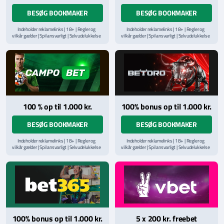
BESØG BOOKMAKER
BESØG BOOKMAKER
Indeholder reklamelinks | 18+ | Regler og
Indeholder reklamelinks | 18+ | Regler og
vilkår gælder | Spil ansvarligt | Selvudelukkelse
vilkår gælder | Spil ansvarligt | Selvudelukkelse
via
ROFUS.nu
| Kontakt Spillemyndighedens
via
ROFUS.nu
| Kontakt Spillemyndighedens
hjælpelinje på
StopSpillet.dk
hjælpelinje på
StopSpillet.dk
Læs vilkår og betingelser
her
Læs vilkår og betingelser
her
100 % op til 1.000 kr.
100% bonus op til 1.000 kr.
BESØG BOOKMAKER
BESØG BOOKMAKER
Indeholder reklamelinks | 18+ | Regler og
Indeholder reklamelinks | 18+ | Regler og
vilkår gælder | Spil ansvarligt | Selvudelukkelse
vilkår gælder | Spil ansvarligt | Selvudelukkelse
via
ROFUS.nu
| Kontakt Spillemyndighedens
via
ROFUS.nu
| Kontakt Spillemyndighedens
hjælpelinje på
StopSpillet.dk
hjælpelinje på
StopSpillet.dk
Læs vilkår og betingelser
her
Læs vilkår og betingelser
her
100% bonus op til 1.000 kr.
5 x 200 kr. freebet