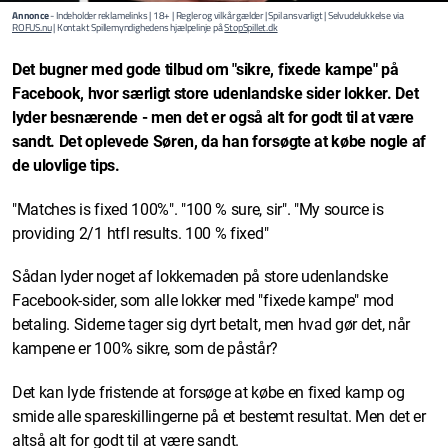
Annonce
- Indeholder reklamelinks | 18+ | Regler og vilkår gælder | Spil ansvarligt | Selvudelukkelse via
ROFUS.nu
| Kontakt Spillemyndighedens hjælpelinje på
StopSpillet.dk
Det bugner med gode tilbud om "sikre, fixede kampe" på
Facebook, hvor særligt store udenlandske sider lokker. Det
lyder besnærende - men det er også alt for godt til at være
sandt. Det oplevede Søren, da han forsøgte at købe nogle af
de ulovlige tips.
"Matches is fixed 100%". "100 % sure, sir". "My source is
providing 2/1 htfl results. 100 % fixed"
Sådan lyder noget af lokkemaden på store udenlandske
Facebook-sider, som alle lokker med "fixede kampe" mod
betaling. Siderne tager sig dyrt betalt, men hvad gør det, når
kampene er 100% sikre, som de påstår?
Det kan lyde fristende at forsøge at købe en fixed kamp og
smide alle spareskillingerne på et bestemt resultat. Men det er
altså alt for godt til at være sandt.