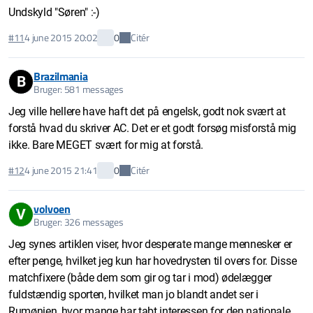
Undskyld "Søren" :-)
Citér
#11
4 june 2015 20:02
0
Brazilmania
B
Bruger: 581 messages
Jeg ville hellere have haft det på engelsk, godt nok svært at
forstå hvad du skriver AC. Det er et godt forsøg misforstå mig
ikke. Bare MEGET svært for mig at forstå.
Citér
#12
4 june 2015 21:41
0
volvoen
V
Bruger: 326 messages
Jeg synes artiklen viser, hvor desperate mange mennesker er
efter penge, hvilket jeg kun har hovedrysten til overs for. Disse
matchfixere (både dem som gir og tar i mod) ødelægger
fuldstændig sporten, hvilket man jo blandt andet ser i
Rumønien, hvor mange har tabt interessen for den nationale