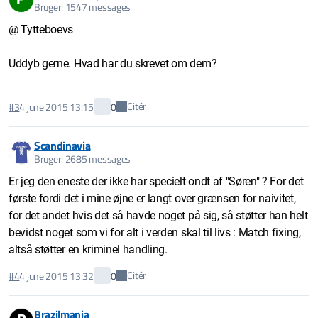
Bruger: 1547 messages
@ Tytteboevs
Uddyb gerne. Hvad har du skrevet om dem?
Citér
#3
4 june 2015 13:15
0
Scandinavia
Bruger: 2685 messages
Er jeg den eneste der ikke har specielt ondt af "Søren" ? For det
første fordi det i mine øjne er langt over grænsen for naivitet,
for det andet hvis det så havde noget på sig, så støtter han helt
bevidst noget som vi for alt i verden skal til livs : Match fixing,
altså støtter en kriminel handling.
Citér
#4
4 june 2015 13:32
0
Brazilmania