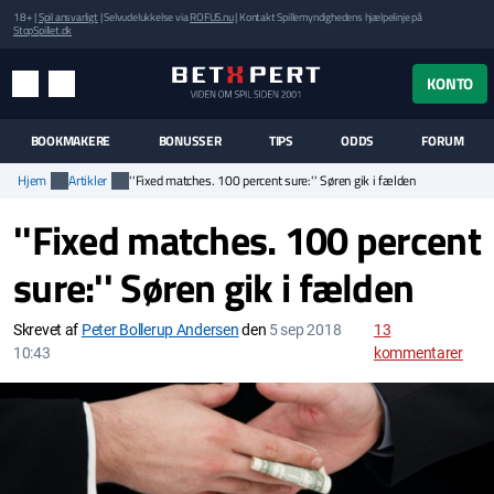
18+ |
Spil ansvarligt
| Selvudelukkelse via
ROFUS.nu
| Kontakt Spillemyndighedens hjælpelinje på
StopSpillet.dk
UK MENUEN
KONTO
MENU
SØG
BOOKMAKERE
BONUSSER
TIPS
ODDS
FORUM
Hjem
Artikler
''Fixed matches. 100 percent sure:'' Søren gik i fælden
''Fixed matches. 100 percent
sure:'' Søren gik i fælden
Skrevet af
Peter Bollerup Andersen
den
5 sep 2018
13
10:43
kommentarer