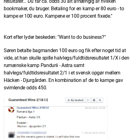
resultater... Du får ca. odds 30 alt afhængig af hvilken
bookmaker, du bruger. Betaling for en kamp er 80 euro - to
kampe er 100 euro. Kampene er 100 procent fixede."
Kort efter lyder beskeden: "Want to do business?"
Søren betalte bagmanden 100 euro og fik efter noget tid at
vide, at han skulle spille halvlegs/fuldtidsresultatet 1/X i den
rumænske kamp Pandurii - Astra samt
halvlegs/fuldtidsresultatet 2/1 i et svensk opgør mellem
Häcken - Djurgården. En kombination af de to kampe gav
svimlende odds 450.