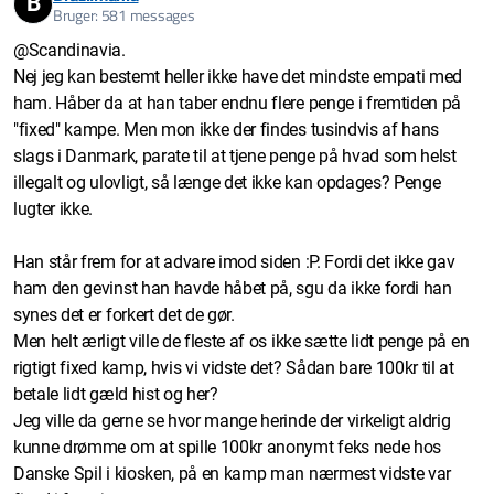
B
Bruger: 581 messages
@Scandinavia.
Nej jeg kan bestemt heller ikke have det mindste empati med
ham. Håber da at han taber endnu flere penge i fremtiden på
"fixed" kampe. Men mon ikke der findes tusindvis af hans
slags i Danmark, parate til at tjene penge på hvad som helst
illegalt og ulovligt, så længe det ikke kan opdages? Penge
lugter ikke.
Han står frem for at advare imod siden :P. Fordi det ikke gav
ham den gevinst han havde håbet på, sgu da ikke fordi han
synes det er forkert det de gør.
Men helt ærligt ville de fleste af os ikke sætte lidt penge på en
rigtigt fixed kamp, hvis vi vidste det? Sådan bare 100kr til at
betale lidt gæld hist og her?
Jeg ville da gerne se hvor mange herinde der virkeligt aldrig
kunne drømme om at spille 100kr anonymt feks nede hos
Danske Spil i kiosken, på en kamp man nærmest vidste var