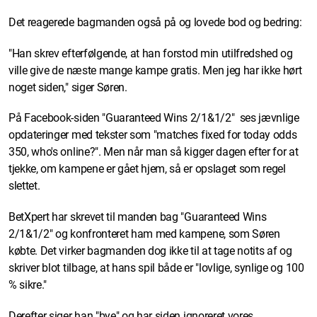
Det reagerede bagmanden også på og lovede bod og bedring:
"Han skrev efterfølgende, at han forstod min utilfredshed og
ville give de næste mange kampe gratis. Men jeg har ikke hørt
noget siden," siger Søren.
På Facebook-siden "Guaranteed Wins 2/1&1/2" ses jævnlige
opdateringer med tekster som "matches fixed for today odds
350, who's online?". Men når man så kigger dagen efter for at
tjekke, om kampene er gået hjem, så er opslaget som regel
slettet.
BetXpert har skrevet til manden bag "Guaranteed Wins
2/1&1/2" og konfronteret ham med kampene, som Søren
købte. Det virker bagmanden dog ikke til at tage notits af og
skriver blot tilbage, at hans spil både er "lovlige, synlige og 100
% sikre."
Derefter siger han "bye" og har siden ignoreret vores