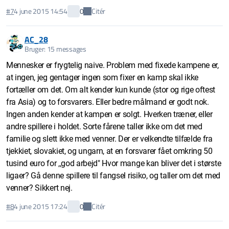
Citér
#7
4 june 2015 14:54
0
AC_28
Bruger: 15 messages
Mennesker er frygtelig naive. Problem med fixede kampene er,
at ingen, jeg gentager ingen som fixer en kamp skal ikke
fortæller om det. Om alt kender kun kunde (stor og rige oftest
fra Asia) og to forsvarers. Eller bedre målmand er godt nok.
Ingen anden kender at kampen er solgt. Hverken træner, eller
andre spillere i holdet. Sorte fårene taller ikke om det med
familie og slett ikke med venner. Der er velkendte tilfælde fra
tjekkiet, slovakiet, og ungarn, at en forsvarer fået omkring 50
tusind euro for ,,god arbejd" Hvor mange kan bliver det i største
ligaer? Gå denne spillere til fangsel risiko, og taller om det med
venner? Sikkert nej.
Citér
#8
4 june 2015 17:24
0