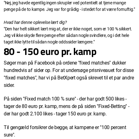
"Nej, jeg havde egentlig ingen skrupler ved potentielt at tjene mange
penge på de to kampe. Jeg var for grådig - i stedet for at være fornuftig."
Hvad har denne oplevelse lært dig?
"Den har helt sikkert lært mig at, der er ikke noget, som er 100 % sikkert.
Jeg vil ikke skyde flere penge efter sådan nogle svindlere, og i det hele
taget ikke lytte til sådan nogle oddssider længere."
80 - 150 euro pr. kamp
Søger man på Facebook på ordene "fixed matches" dukker
hundredvis af sider op. For at undersøge prisniveauet for disse
"fixed matches", har vi på BetXpert også skrevet til et par andre
sider.
På siden "Fixed match 100 % sure" - der har godt 500 likes -
tager de 80 euro pr. kamp, mens de på siden "Fixed-Betting" -
der har godt 2.100 likes - tager 150 euro pr. kamp.
Til gengæld forsikrer de begge, at kampene er "100 percent
sure".