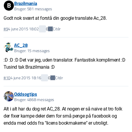
Brazilmania
B
Bruger: 581 messages
Godt nok svært at forstå din google translate Ac_28.
Citér
#9
4 june 2015 18:02
0
AC_28
Bruger: 15 messages
:D :D :D Det var jeg, uden translator. Fantastisk kompliment :D
Tusind tak Brazilmania :D
Citér
#10
4 june 2015 18:16
0
Oddsogtips
Bruger: 4868 messages
Alt i alt har du dog ret AC_28. At nogen er så naive at tro folk
der fixer kampe deler dem for små penge på facebook og
endda med odds fra "licens bookmakerne" er utroligt.