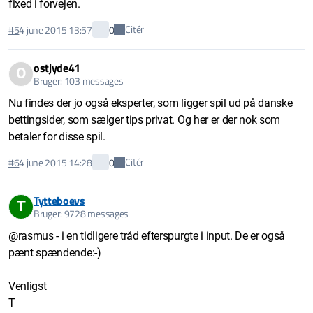
fixed i forvejen.
Citér
#5
4 june 2015 13:57
0
ostjyde41
O
Bruger: 103 messages
Nu findes der jo også eksperter, som ligger spil ud på danske
bettingsider, som sælger tips privat. Og her er der nok som
betaler for disse spil.
Citér
#6
4 june 2015 14:28
0
Tytteboevs
T
Bruger: 9728 messages
@rasmus - i en tidligere tråd efterspurgte i input. De er også
pænt spændende:-)
Venligst
T