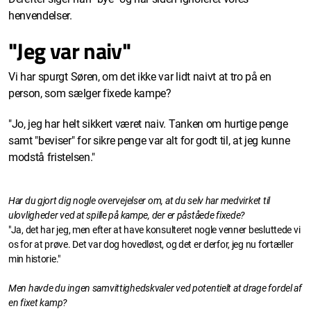
henvendelser.
"Jeg var naiv"
Vi har spurgt Søren, om det ikke var lidt naivt at tro på en
person, som sælger fixede kampe?
"Jo, jeg har helt sikkert været naiv. Tanken om hurtige penge
samt "beviser" for sikre penge var alt for godt til, at jeg kunne
modstå fristelsen."
Har du gjort dig nogle overvejelser om, at du selv har medvirket til
ulovligheder ved at spille på kampe, der er påståede fixede?
"Ja, det har jeg, men efter at have konsulteret nogle venner besluttede vi
os for at prøve. Det var dog hovedløst, og det er derfor, jeg nu fortæller
min historie."
Men havde du ingen samvittighedskvaler ved potentielt at drage fordel af
en fixet kamp?