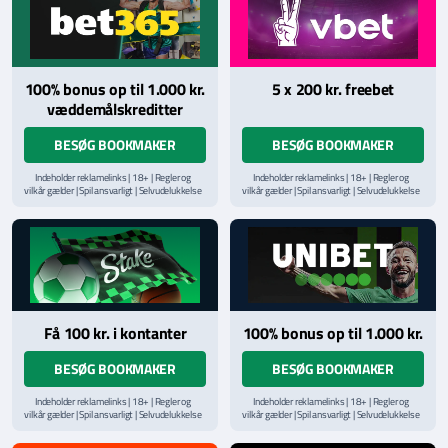
100% bonus op til 1.000 kr.
5 x 200 kr. freebet
væddemålskreditter
BESØG BOOKMAKER
BESØG BOOKMAKER
Indeholder reklamelinks | 18+ | Regler og
Indeholder reklamelinks | 18+ | Regler og
vilkår gælder | Spil ansvarligt | Selvudelukkelse
vilkår gælder | Spil ansvarligt | Selvudelukkelse
via
ROFUS.nu
| Kontakt Spillemyndighedens
via
ROFUS.nu
| Kontakt Spillemyndighedens
hjælpelinje på
StopSpillet.dk
hjælpelinje på
StopSpillet.dk
Læs vilkår og betingelser
her
Få 100 kr. i kontanter
100% bonus op til 1.000 kr.
BESØG BOOKMAKER
BESØG BOOKMAKER
Indeholder reklamelinks | 18+ | Regler og
Indeholder reklamelinks | 18+ | Regler og
vilkår gælder | Spil ansvarligt | Selvudelukkelse
vilkår gælder | Spil ansvarligt | Selvudelukkelse
via
ROFUS.nu
| Kontakt Spillemyndighedens
via
ROFUS.nu
| Kontakt Spillemyndighedens
hjælpelinje på
StopSpillet.dk
hjælpelinje på
StopSpillet.dk