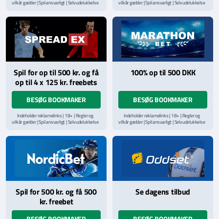
vilkår gælder | Spil ansvarligt | Selvudelukkelse
vilkår gælder | Spil ansvarligt | Selvudelukkelse
via
ROFUS.nu
| Kontakt Spillemyndighedens
via
ROFUS.nu
| Kontakt Spillemyndighedens
hjælpelinje på
StopSpillet.dk
hjælpelinje på
StopSpillet.dk
Læs vilkår og betingelser
her
Spil for op til 500 kr. og få
100% op til 500 DKK
op til 4 x 125 kr. freebets
BESØG BOOKMAKER
BESØG BOOKMAKER
Indeholder reklamelinks | 18+ | Regler og
Indeholder reklamelinks | 18+ | Regler og
vilkår gælder | Spil ansvarligt | Selvudelukkelse
vilkår gælder | Spil ansvarligt | Selvudelukkelse
via
ROFUS.nu
| Kontakt Spillemyndighedens
via
ROFUS.nu
| Kontakt Spillemyndighedens
hjælpelinje på
StopSpillet.dk
hjælpelinje på
StopSpillet.dk
Læs vilkår og betingelser
her
Spil for 500 kr. og få 500
Se dagens tilbud
kr. freebet
BESØG BOOKMAKER
BESØG BOOKMAKER