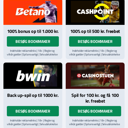
Læs vilkår og betingelser
her
Læs vilkår og betingelser
her
100% bonus op til 1.000 kr.
100% op til 500 kr. freebet
BESØG BOOKMAKER
BESØG BOOKMAKER
Indeholder reklamelinks | 18+ | Regler og
Indeholder reklamelinks | 18+ | Regler og
vilkår gælder | Spil ansvarligt | Selvudelukkelse
vilkår gælder | Spil ansvarligt | Selvudelukkelse
via
ROFUS.nu
| Kontakt Spillemyndighedens
via
ROFUS.nu
| Kontakt Spillemyndighedens
hjælpelinje på
StopSpillet.dk
hjælpelinje på
StopSpillet.dk
Læs vilkår og betingelser
her
Back up-spil op til 1000 kr.
Spil for 100 kr. og få 100
kr. freebet
BESØG BOOKMAKER
BESØG BOOKMAKER
Indeholder reklamelinks | 18+ | Regler og
Indeholder reklamelinks | 18+ | Regler og
vilkår gælder | Spil ansvarligt | Selvudelukkelse
vilkår gælder | Spil ansvarligt | Selvudelukkelse
via
ROFUS.nu
| Kontakt Spillemyndighedens
via
ROFUS.nu
| Kontakt Spillemyndighedens