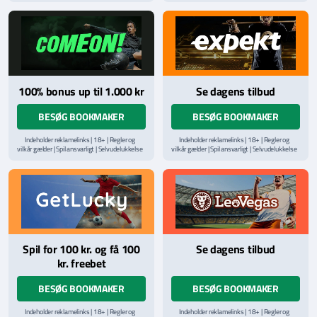
hjælpelinje på
StopSpillet.dk
hjælpelinje på
StopSpillet.dk
Læs vilkår og betingelser
her
100% bonus up til 1.000 kr
Se dagens tilbud
BESØG BOOKMAKER
BESØG BOOKMAKER
Indeholder reklamelinks | 18+ | Regler og
Indeholder reklamelinks | 18+ | Regler og
vilkår gælder | Spil ansvarligt | Selvudelukkelse
vilkår gælder | Spil ansvarligt | Selvudelukkelse
via
ROFUS.nu
| Kontakt Spillemyndighedens
via
ROFUS.nu
| Kontakt Spillemyndighedens
hjælpelinje på
StopSpillet.dk
hjælpelinje på
StopSpillet.dk
Læs vilkår og betingelser
her
Læs vilkår og betingelser
her
Spil for 100 kr. og få 100
Se dagens tilbud
kr. freebet
BESØG BOOKMAKER
BESØG BOOKMAKER
Indeholder reklamelinks | 18+ | Regler og
Indeholder reklamelinks | 18+ | Regler og