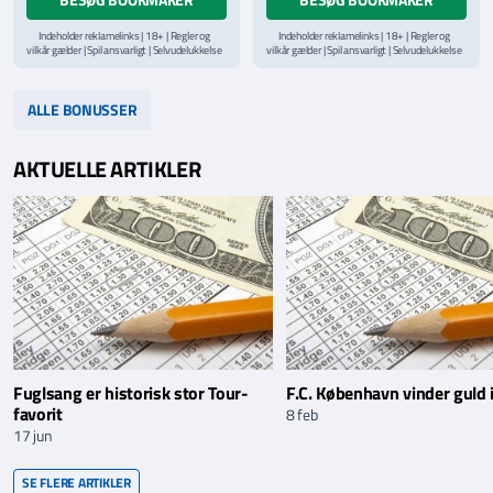
Indeholder reklamelinks | 18+ | Regler og
Indeholder reklamelinks | 18+ | Regler og
vilkår gælder | Spil ansvarligt | Selvudelukkelse
vilkår gælder | Spil ansvarligt | Selvudelukkelse
via
ROFUS.nu
| Kontakt Spillemyndighedens
via
ROFUS.nu
| Kontakt Spillemyndighedens
hjælpelinje på
StopSpillet.dk
hjælpelinje på
StopSpillet.dk
Læs vilkår og betingelser
her
Læs vilkår og betingelser
her
ALLE BONUSSER
AKTUELLE ARTIKLER
Fuglsang er historisk stor Tour-
F.C. København vinder guld i
favorit
8 feb
17 jun
SE FLERE ARTIKLER