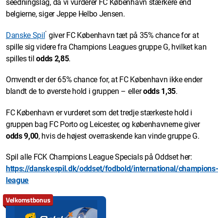
seedningslag, da vi vurderer FC København stærkere end
belgierne, siger Jeppe Helbo Jensen.
*
Danske Spil
giver FC København tæt på 35% chance for at
spille sig videre fra Champions Leagues gruppe G, hvilket kan
spilles til
odds 2,85
.
Omvendt er der 65% chance for, at FC København ikke ender
blandt de to øverste hold i gruppen – eller
odds 1,35
.
FC København er vurderet som det tredje stærkeste hold i
gruppen bag FC Porto og Leicester, og københavnerne giver
odds 9,00
, hvis de højest overraskende kan vinde gruppe G.
Spil alle FCK Champions League Specials på Oddset her:
https://danskespil.dk/oddset/fodbold/international/champions
league
Velkomstbonus