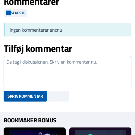
Kommentarer
SENESTE
Ingen kommentarer endnu
Tilføj kommentar
SKRIV KOMMENTAR
BOOKMAKER BONUS