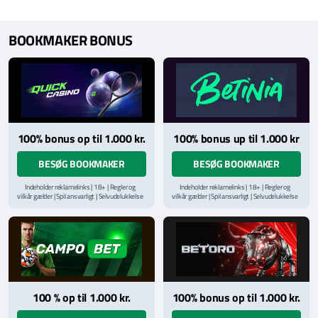
BOOKMAKER BONUS
100% bonus op til 1.000 kr.
100% bonus up til 1.000 kr
BESØG BOOKMAKER
BESØG BOOKMAKER
Indeholder reklamelinks | 18+ | Regler og
Indeholder reklamelinks | 18+ | Regler og
vilkår gælder | Spil ansvarligt | Selvudelukkelse
vilkår gælder | Spil ansvarligt | Selvudelukkelse
via
ROFUS.nu
| Kontakt Spillemyndighedens
via
ROFUS.nu
| Kontakt Spillemyndighedens
hjælpelinje på
StopSpillet.dk
hjælpelinje på
StopSpillet.dk
Læs vilkår og betingelser
her
Læs vilkår og betingelser
her
100 % op til 1.000 kr.
100% bonus op til 1.000 kr.