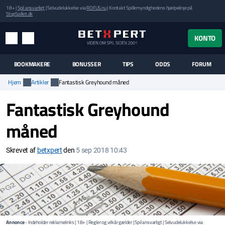
18+ |
Spil ansvarligt
| Selvudelukkelse via
ROFUS.nu
| Kontakt Spillemyndighedens hjælpelinje på
StopSpillet.dk
UK MENUEN
KONTO
MENU
SØG
BOOKMAKERE
BONUSSER
TIPS
ODDS
FORUM
Hjem
Artikler
Fantastisk Greyhound måned
Fantastisk Greyhound
måned
Skrevet af
betxpert
den
5 sep 2018 10:43
Annonce
- Indeholder reklamelinks | 18+ | Regler og vilkår gælder | Spil ansvarligt | Selvudelukkelse via