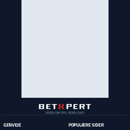
GENVEJE
POPULÆRE SIDER