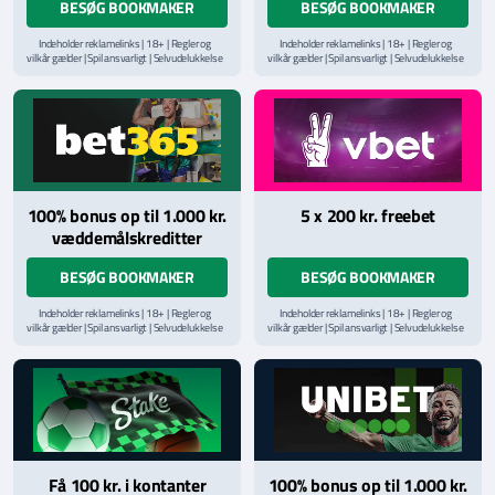
BESØG BOOKMAKER
BESØG BOOKMAKER
Indeholder reklamelinks | 18+ | Regler og
Indeholder reklamelinks | 18+ | Regler og
vilkår gælder | Spil ansvarligt | Selvudelukkelse
vilkår gælder | Spil ansvarligt | Selvudelukkelse
via
ROFUS.nu
| Kontakt Spillemyndighedens
via
ROFUS.nu
| Kontakt Spillemyndighedens
hjælpelinje på
StopSpillet.dk
hjælpelinje på
StopSpillet.dk
Læs vilkår og betingelser
her
Læs vilkår og betingelser
her
100% bonus op til 1.000 kr.
5 x 200 kr. freebet
væddemålskreditter
BESØG BOOKMAKER
BESØG BOOKMAKER
Indeholder reklamelinks | 18+ | Regler og
Indeholder reklamelinks | 18+ | Regler og
vilkår gælder | Spil ansvarligt | Selvudelukkelse
vilkår gælder | Spil ansvarligt | Selvudelukkelse
via
ROFUS.nu
| Kontakt Spillemyndighedens
via
ROFUS.nu
| Kontakt Spillemyndighedens
hjælpelinje på
StopSpillet.dk
hjælpelinje på
StopSpillet.dk
Læs vilkår og betingelser
her
Få 100 kr. i kontanter
100% bonus op til 1.000 kr.