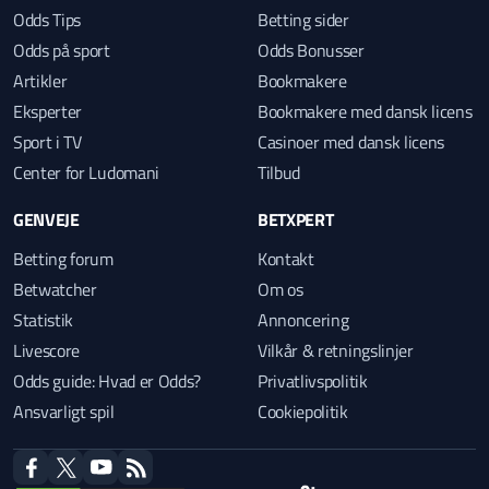
Odds Tips
Betting sider
Odds på sport
Odds Bonusser
Artikler
Bookmakere
Eksperter
Bookmakere med dansk licens
Sport i TV
Casinoer med dansk licens
Center for Ludomani
Tilbud
GENVEJE
BETXPERT
Betting forum
Kontakt
Betwatcher
Om os
Statistik
Annoncering
Livescore
Vilkår & retningslinjer
Odds guide: Hvad er Odds?
Privatlivspolitik
Ansvarligt spil
Cookiepolitik
facebook
twitter
youtube
RSS