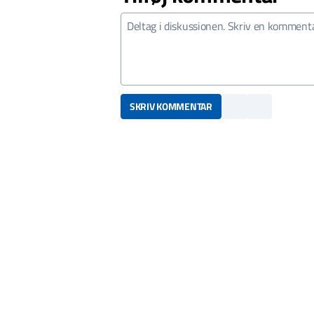
SKRIV KOMMENTAR