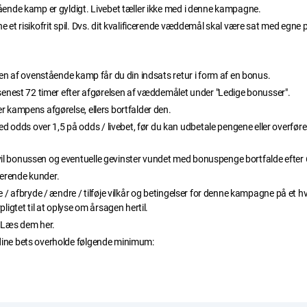
tående kamp er gyldigt. Livebet tæller ikke med i denne kampagne.
e et risikofrit spil. Dvs. dit kvalificerende væddemål skal være sat med egne 
eren af ovenstående kamp får du din indsats retur i form af en bonus.
o senest 72 timer efter afgørelsen af væddemålet under "Ledige bonusser".
r kampens afgørelse, ellers bortfalder den.
dds over 1,5 på odds / livebet, før du kan udbetale pengene eller overføre 
il bonussen og eventuelle gevinster vundet med bonuspenge bortfalde efter
terende kunder.
e / afbryde / ændre / tilføje vilkår og betingelser for denne kampagne på et hv
ligtet til at oplyse om årsagen hertil.
. Læs dem her.
dine bets overholde følgende minimum: