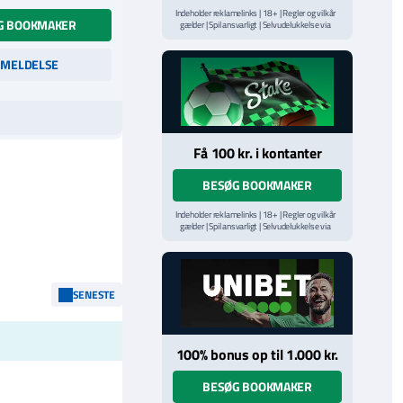
Indeholder reklamelinks | 18+ | Regler og vilkår
G BOOKMAKER
gælder | Spil ansvarligt | Selvudelukkelse via
ROFUS.nu
| Kontakt Spillemyndighedens
hjælpelinje på
StopSpillet.dk
Læs vilkår og betingelser
her
MELDELSE
Få 100 kr. i kontanter
BESØG BOOKMAKER
Indeholder reklamelinks | 18+ | Regler og vilkår
gælder | Spil ansvarligt | Selvudelukkelse via
ROFUS.nu
| Kontakt Spillemyndighedens
hjælpelinje på
StopSpillet.dk
Læs vilkår og betingelser
her
SENESTE
100% bonus op til 1.000 kr.
BESØG BOOKMAKER