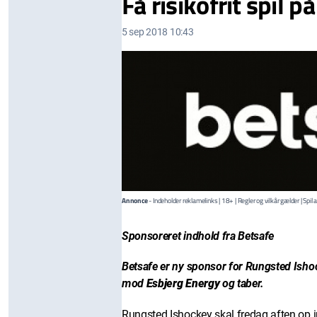
Få risikofrit spil 
5 sep 2018 10:43
Annonce
- Indeholder reklamelinks | 18+ | Regler og vilkår gælder | Spil 
Sponsoreret indhold fra Betsafe
Betsafe er ny sponsor for Rungsted Isho
mod
Esbjerg Energy
og taber.
Rungsted Ishockey skal fredag aften op i