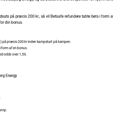
sats på præcis 200 kr., så vil Betsafe refundere tabte bets i form
for din bonus.
X2) på præcis 200 kr inden kampstart på kampen.
 i form af en bonus.
d odds over 1,50.
erg Energy
.
kamp.