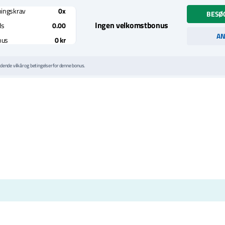
ingskrav
0x
BESØ
Ingen velkomstbonus
ds
0.00
AN
nus
0 kr
ende vilkår og betingelser for denne bonus.