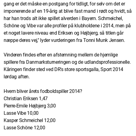
gang er det måske en postgang for tidligt, for selv om det er
imponerende af en 19-årig at blive fast mand i rødt og hvidt, så
har han trods alt ikke spillet alverden i Bayern. Schmeichel,
Schöne og Vibe var alle profiler på klubholdene i 2014, men på
et noget lavere niveau end Eriksen og Højbjerg, så titlen går
næppe deres vej," lyder vurderingen fra Tonni Munk Jensen.
Vinderen findes efter en afstemning mellem de hjemlige
spillere fra Danmarksturneringen og de udlandsprofessionelle.
Kåringen finder sted ved DR's store sportsgalla, Sport 2014
lørdag aften.
Hvem bliver årets fodboldspiller 2014?
Christian Eriksen 1,47
Pierre-Emile Højbjerg 3,00
Lasse Vibe 10,00
Kasper Schmeichel 12,00
Lasse Schöne 12,00