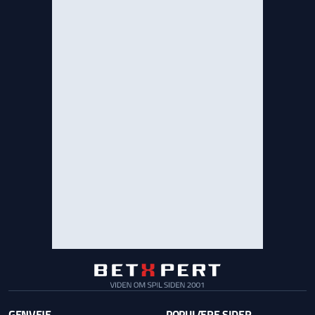
GENVEJE
POPULÆRE SIDER