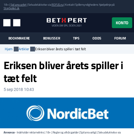
18+ |
Spil ansvarligt
| Selvudelukkelse via
ROFUS.nu
| Kontakt Spillemyndighedens hjælpelinje på
StopSpillet.dk
UK MENUEN
KONTO
MENU
SØG
BOOKMAKERE
BONUSSER
TIPS
ODDS
FORUM
Hjem
Artikler
Eriksen bliver årets spiller i tæt felt
Eriksen bliver årets spiller i
tæt felt
5 sep 2018 10:43
Annonce
- Indeholder reklamelinks | 18+ | Regler og vilkår gælder | Spil ansvarligt | Selvudelukkelse via