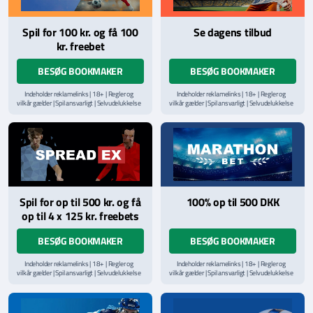
Spil for 100 kr. og få 100
Se dagens tilbud
kr. freebet
BESØG BOOKMAKER
BESØG BOOKMAKER
Indeholder reklamelinks | 18+ | Regler og
Indeholder reklamelinks | 18+ | Regler og
vilkår gælder | Spil ansvarligt | Selvudelukkelse
vilkår gælder | Spil ansvarligt | Selvudelukkelse
via
ROFUS.nu
| Kontakt Spillemyndighedens
via
ROFUS.nu
| Kontakt Spillemyndighedens
hjælpelinje på
StopSpillet.dk
hjælpelinje på
StopSpillet.dk
Læs vilkår og betingelser
her
Spil for op til 500 kr. og få
100% op til 500 DKK
op til 4 x 125 kr. freebets
BESØG BOOKMAKER
BESØG BOOKMAKER
Indeholder reklamelinks | 18+ | Regler og
Indeholder reklamelinks | 18+ | Regler og
vilkår gælder | Spil ansvarligt | Selvudelukkelse
vilkår gælder | Spil ansvarligt | Selvudelukkelse
via
ROFUS.nu
| Kontakt Spillemyndighedens
via
ROFUS.nu
| Kontakt Spillemyndighedens
hjælpelinje på
StopSpillet.dk
hjælpelinje på
StopSpillet.dk
Læs vilkår og betingelser
her