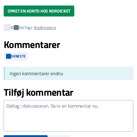
Yderligere vilkår
Velkomsttilbuddet gælder kun for nye spillere.
OPRET EN KONTO HOS NORDICBET
Gevinster du vinder fra dit freebet udbetales
til din konto uden omsætningskrav.
Indsatsen fra freebettet udbetales ikke.
Regler og vilkår: Vi henviser til
NordicBet
Del
0
Tags:
Bookmakere
hjemmeside for samtlige gældende vilkår og
betingelser for denne bonus.
Kommentarer
SENESTE
Ingen kommentarer endnu
Tilføj kommentar