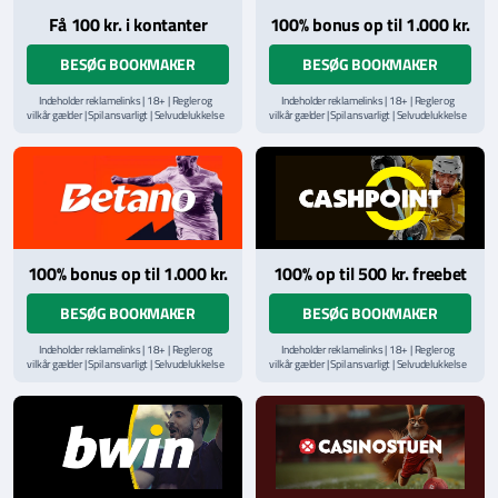
Få 100 kr. i kontanter
100% bonus op til 1.000 kr.
BESØG BOOKMAKER
BESØG BOOKMAKER
Indeholder reklamelinks | 18+ | Regler og
Indeholder reklamelinks | 18+ | Regler og
vilkår gælder | Spil ansvarligt | Selvudelukkelse
vilkår gælder | Spil ansvarligt | Selvudelukkelse
via
ROFUS.nu
| Kontakt Spillemyndighedens
via
ROFUS.nu
| Kontakt Spillemyndighedens
hjælpelinje på
StopSpillet.dk
hjælpelinje på
StopSpillet.dk
Læs vilkår og betingelser
her
Læs vilkår og betingelser
her
100% bonus op til 1.000 kr.
100% op til 500 kr. freebet
BESØG BOOKMAKER
BESØG BOOKMAKER
Indeholder reklamelinks | 18+ | Regler og
Indeholder reklamelinks | 18+ | Regler og
vilkår gælder | Spil ansvarligt | Selvudelukkelse
vilkår gælder | Spil ansvarligt | Selvudelukkelse
via
ROFUS.nu
| Kontakt Spillemyndighedens
via
ROFUS.nu
| Kontakt Spillemyndighedens
hjælpelinje på
StopSpillet.dk
hjælpelinje på
StopSpillet.dk
Læs vilkår og betingelser
her