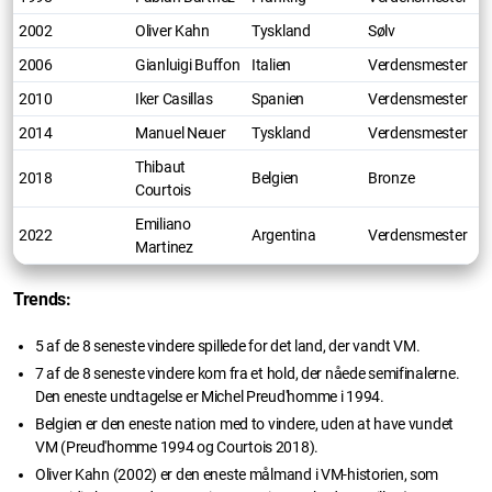
2002
Oliver Kahn
Tyskland
Sølv
2006
Gianluigi Buffon
Italien
Verdensmester
2010
Iker Casillas
Spanien
Verdensmester
2014
Manuel Neuer
Tyskland
Verdensmester
Thibaut
2018
Belgien
Bronze
Courtois
Emiliano
2022
Argentina
Verdensmester
Martinez
Trends:
5 af de 8 seneste vindere spillede for det land, der vandt VM.
7 af de 8 seneste vindere kom fra et hold, der nåede semifinalerne.
Den eneste undtagelse er Michel Preud'homme i 1994.
Belgien er den eneste nation med to vindere, uden at have vundet
VM (Preud'homme 1994 og Courtois 2018).
Oliver Kahn (2002) er den eneste målmand i VM-historien, som