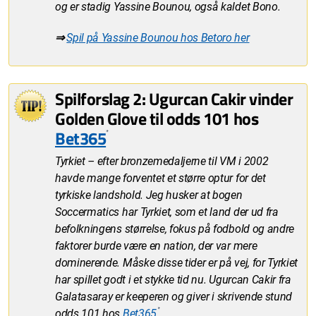
og er stadig Yassine Bounou, også kaldet Bono.
⇒
Spil på Yassine Bounou hos Betoro her
Spilforslag 2: Ugurcan Cakir vinder
Golden Glove til odds 101 hos
Bet365
*
Tyrkiet – efter bronzemedaljerne til VM i 2002
havde mange forventet et større optur for det
tyrkiske landshold. Jeg husker at bogen
Soccermatics har Tyrkiet, som et land der ud fra
befolkningens størrelse, fokus på fodbold og andre
faktorer burde være en nation, der var mere
dominerende. Måske disse tider er på vej, for Tyrkiet
har spillet godt i et stykke tid nu. Ugurcan Cakir fra
Galatasaray er keeperen og giver i skrivende stund
*
odds 101 hos
Bet365
.