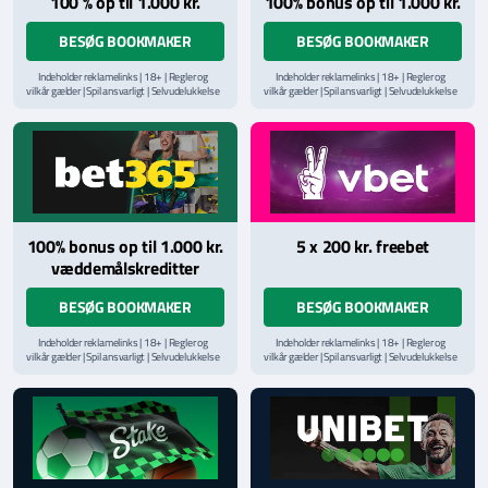
100 % op til 1.000 kr.
100% bonus op til 1.000 kr.
BESØG BOOKMAKER
BESØG BOOKMAKER
Indeholder reklamelinks | 18+ | Regler og
Indeholder reklamelinks | 18+ | Regler og
vilkår gælder | Spil ansvarligt | Selvudelukkelse
vilkår gælder | Spil ansvarligt | Selvudelukkelse
via
ROFUS.nu
| Kontakt Spillemyndighedens
via
ROFUS.nu
| Kontakt Spillemyndighedens
hjælpelinje på
StopSpillet.dk
hjælpelinje på
StopSpillet.dk
Læs vilkår og betingelser
her
Læs vilkår og betingelser
her
100% bonus op til 1.000 kr.
5 x 200 kr. freebet
væddemålskreditter
BESØG BOOKMAKER
BESØG BOOKMAKER
Indeholder reklamelinks | 18+ | Regler og
Indeholder reklamelinks | 18+ | Regler og
vilkår gælder | Spil ansvarligt | Selvudelukkelse
vilkår gælder | Spil ansvarligt | Selvudelukkelse
via
ROFUS.nu
| Kontakt Spillemyndighedens
via
ROFUS.nu
| Kontakt Spillemyndighedens
hjælpelinje på
StopSpillet.dk
hjælpelinje på
StopSpillet.dk
Læs vilkår og betingelser
her