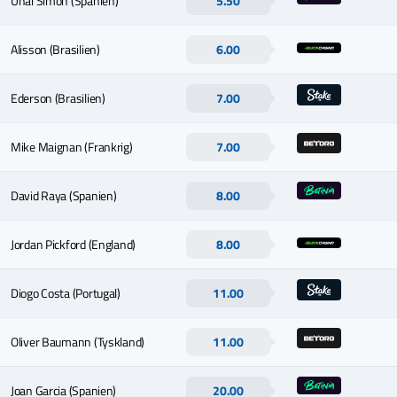
5.50
Unai Simon (Spanien)
6.00
Alisson (Brasilien)
7.00
Ederson (Brasilien)
7.00
Mike Maignan (Frankrig)
8.00
David Raya (Spanien)
8.00
Jordan Pickford (England)
11.00
Diogo Costa (Portugal)
11.00
Oliver Baumann (Tyskland)
20.00
Joan Garcia (Spanien)