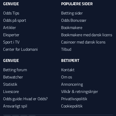
GENVEJE
POPULÆRE SIDER
Odds Tips
Betting sider
Odds på sport
Odds Bonusser
Artikler
Bookmakere
Eksperter
Bookmakere med dansk licens
Sport i TV
Casinoer med dansk licens
Center for Ludomani
Tilbud
GENVEJE
BETXPERT
Betting forum
Kontakt
Betwatcher
Om os
Statistik
Annoncering
Livescore
Vilkår & retningslinjer
Odds guide: Hvad er Odds?
Privatlivspolitik
Ansvarligt spil
Cookiepolitik