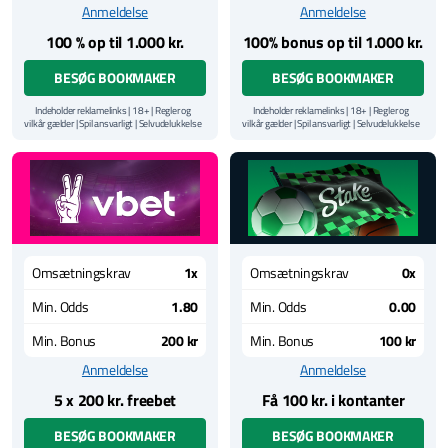
omsætningskrav
Anmeldelse
Anmeldelse
100 % op til 1.000 kr.
100% bonus op til 1.000 kr.
BESØG BOOKMAKER
BESØG BOOKMAKER
Indeholder reklamelinks | 18+ | Regler og
Indeholder reklamelinks | 18+ | Regler og
vilkår gælder | Spil ansvarligt | Selvudelukkelse
vilkår gælder | Spil ansvarligt | Selvudelukkelse
via
ROFUS.nu
| Kontakt Spillemyndighedens
via
ROFUS.nu
| Kontakt Spillemyndighedens
hjælpelinje på
StopSpillet.dk
hjælpelinje på
StopSpillet.dk
Læs vilkår og betingelser
her
Indbetal 100 – 1.000 kr., sats indbetaling 1 x
til odds 1,50 og få 100% i bonus | Gælder kun
nye kunder | Indbetal mindst 100 kr., sats
beløbet til 1 gang til min. odds 1,50 og aktivér
derefter bonussen på din profil |
Gennemspilskrav 5 x (indbetaling + bonus)
inden for 60 dage | F.eks. ved indbetaling på
1.000 kr. vil gennemspilskrav være 5 x
Omsætningskrav
1x
Omsætningskrav
0x
(1.000 kr. + 1.000 kr.) = 10.000 kr. | Min.
odds under gennemspilning: 2,00 for
enkeltvæddemål og 1,50 pr. valg for
Min. Odds
1.80
Min. Odds
0.00
kombinationsvæddemål | Indbetaling med
Skrill og Neteller kvalificerer ikke | Maks.
Min. Bonus
200 kr
Min. Bonus
100 kr
indsats under gennemspilning: 500 kr. pr.
væddemål | Kun sportsvæddemål bidrager til
omsætningskrav
Anmeldelse
Anmeldelse
Læs vilkår og betingelser
her
5 x 200 kr. freebet
Få 100 kr. i kontanter
BESØG BOOKMAKER
BESØG BOOKMAKER