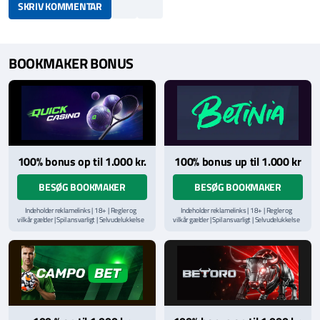
SKRIV KOMMENTAR
Sportsbonus er ikke kvalificerede til tilbuddet |
Dette tilbud er begrænset til én kunde,
familie, adresse, delt computer eller delt IP-
adresse | Brugere, der har benyttet sig af et
Casino-velkomsttilbud, eller som har
accepteret og derefter annulleret det, vil ikke
BOOKMAKER BONUS
kvalificere sig til dette tilbud​ | VBETs generelle
regler og vilkår samt bonusvilkår gælder for
denne kampagne.
100% bonus op til 1.000 kr.
100% bonus up til 1.000 kr
BESØG BOOKMAKER
BESØG BOOKMAKER
Indeholder reklamelinks | 18+ | Regler og
Indeholder reklamelinks | 18+ | Regler og
vilkår gælder | Spil ansvarligt | Selvudelukkelse
vilkår gælder | Spil ansvarligt | Selvudelukkelse
via
ROFUS.nu
| Kontakt Spillemyndighedens
via
ROFUS.nu
| Kontakt Spillemyndighedens
hjælpelinje på
StopSpillet.dk
hjælpelinje på
StopSpillet.dk
Læs vilkår og betingelser
her
Læs vilkår og betingelser
her