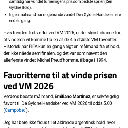
samtidig har vundet turneringens pris som bedste spiller (Den
Gyldne Bold).
Ingen målmand har nogensinde vundet Den Gyldne Handske mere
end én gang.
Hvis trenden fortsætter ved VM 2026, er der størst chance for,
at vinderen vil komme fra en af de 4-5 største VM-favoritter.
Historisk har FIFA kun én gang valgt en målmand fra et hold,
der ikke nåede semifinalen, og det var som nævnt den
allerførste vinder, Michel Preud'homme, tilbage i 1994.
Favoritterne til at vinde prisen
ved VM 2026
Verdens bedste målmand,
Emiliano Martinez
, er selvfølgelig
favorit til De Gyldne Handsker ved VM 2026 til odds 5.00
*
(
Campobet
).
Jeg har bare ikke fidus til et aldrende argentinsk hold, hvor