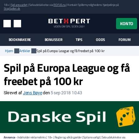
18+ |
Spil ansvarligt
| Selvudelukkelse via
ROFUS.nu
| Kontakt Spillemyndighedens hjælpelinje på
StopSpillet.dk
UK MENUEN
KONTO
MENU
SØG
BOOKMAKERE
BONUSSER
TIPS
ODDS
FORUM
Hjem
Artikler
Spil på Europa League og få freebet på 100 kr
Spil på Europa League og få
freebet på 100 kr
Skrevet af
Jens Bøye
den
5 sep 2018 10:43
Annonce
- Indeholder reklamelinks | 18+ | Regler og vilkår gælder | Spil ansvarligt | Selvudelukkelse via