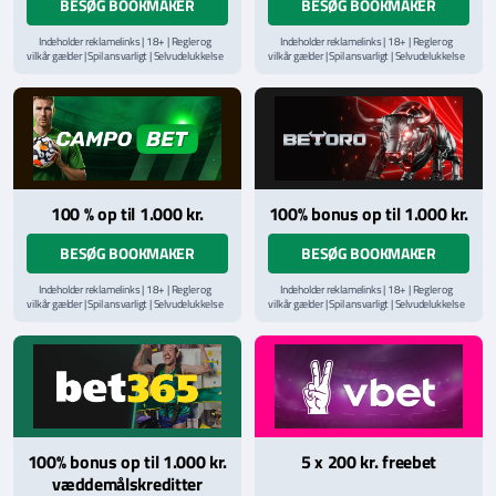
BESØG BOOKMAKER
BESØG BOOKMAKER
Indeholder reklamelinks | 18+ | Regler og
Indeholder reklamelinks | 18+ | Regler og
vilkår gælder | Spil ansvarligt | Selvudelukkelse
vilkår gælder | Spil ansvarligt | Selvudelukkelse
via
ROFUS.nu
| Kontakt Spillemyndighedens
via
ROFUS.nu
| Kontakt Spillemyndighedens
hjælpelinje på
StopSpillet.dk
hjælpelinje på
StopSpillet.dk
Læs vilkår og betingelser
her
Læs vilkår og betingelser
her
100 % op til 1.000 kr.
100% bonus op til 1.000 kr.
BESØG BOOKMAKER
BESØG BOOKMAKER
Indeholder reklamelinks | 18+ | Regler og
Indeholder reklamelinks | 18+ | Regler og
vilkår gælder | Spil ansvarligt | Selvudelukkelse
vilkår gælder | Spil ansvarligt | Selvudelukkelse
via
ROFUS.nu
| Kontakt Spillemyndighedens
via
ROFUS.nu
| Kontakt Spillemyndighedens
hjælpelinje på
StopSpillet.dk
hjælpelinje på
StopSpillet.dk
Læs vilkår og betingelser
her
Læs vilkår og betingelser
her
100% bonus op til 1.000 kr.
5 x 200 kr. freebet
væddemålskreditter