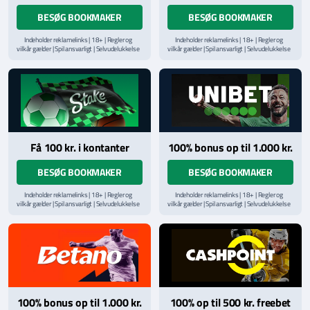
BESØG BOOKMAKER
BESØG BOOKMAKER
Indeholder reklamelinks | 18+ | Regler og
Indeholder reklamelinks | 18+ | Regler og
vilkår gælder | Spil ansvarligt | Selvudelukkelse
vilkår gælder | Spil ansvarligt | Selvudelukkelse
via
ROFUS.nu
| Kontakt Spillemyndighedens
via
ROFUS.nu
| Kontakt Spillemyndighedens
hjælpelinje på
StopSpillet.dk
hjælpelinje på
StopSpillet.dk
Læs vilkår og betingelser
her
Få 100 kr. i kontanter
100% bonus op til 1.000 kr.
BESØG BOOKMAKER
BESØG BOOKMAKER
Indeholder reklamelinks | 18+ | Regler og
Indeholder reklamelinks | 18+ | Regler og
vilkår gælder | Spil ansvarligt | Selvudelukkelse
vilkår gælder | Spil ansvarligt | Selvudelukkelse
via
ROFUS.nu
| Kontakt Spillemyndighedens
via
ROFUS.nu
| Kontakt Spillemyndighedens
hjælpelinje på
StopSpillet.dk
hjælpelinje på
StopSpillet.dk
Læs vilkår og betingelser
her
Læs vilkår og betingelser
her
100% bonus op til 1.000 kr.
100% op til 500 kr. freebet