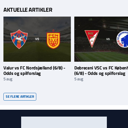
AKTUELLE ARTIKLER
Valur vs FC Nordsjælland (6/8) -
Debreceni VSC vs FC Køben
Odds og spilforslag
(6/8) - Odds og spilforslag
5 aug
5 aug
SE FLERE ARTIKLER