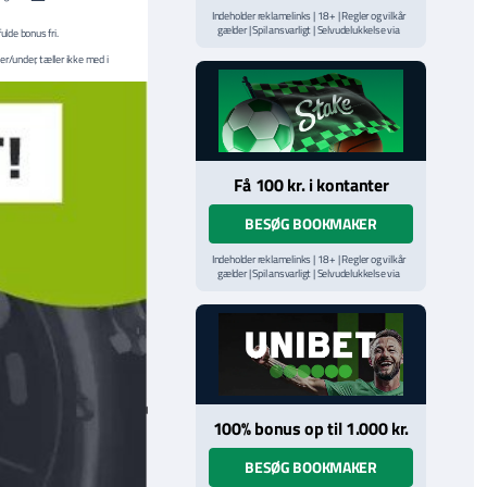
Indeholder reklamelinks | 18+ | Regler og vilkår
gælder | Spil ansvarligt | Selvudelukkelse via
lde bonus fri.
ROFUS.nu
| Kontakt Spillemyndighedens
hjælpelinje på
StopSpillet.dk
r/under, tæller ikke med i
Læs vilkår og betingelser
her
Få 100 kr. i kontanter
BESØG BOOKMAKER
Indeholder reklamelinks | 18+ | Regler og vilkår
gælder | Spil ansvarligt | Selvudelukkelse via
ROFUS.nu
| Kontakt Spillemyndighedens
hjælpelinje på
StopSpillet.dk
Læs vilkår og betingelser
her
100% bonus op til 1.000 kr.
BESØG BOOKMAKER