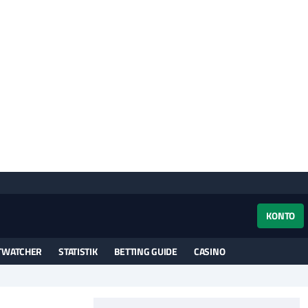
KONTO
TWATCHER
STATISTIK
BETTING GUIDE
CASINO