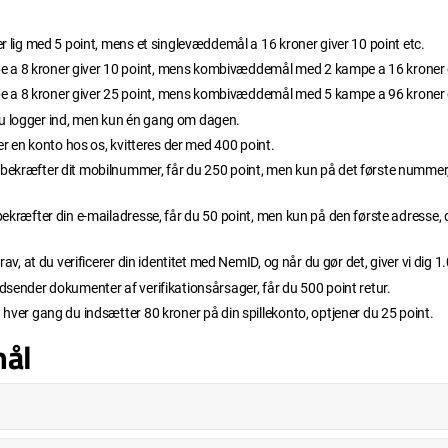
 lig med 5 point, mens et singlevæddemål a 16 kroner giver 10 point etc.
8 kroner giver 10 point, mens kombivæddemål med 2 kampe a 16 kroner gi
 8 kroner giver 25 point, mens kombivæddemål med 5 kampe a 96 kroner gi
 du logger ind, men kun én gang om dagen.
r en konto hos os, kvitteres der med 400 point.
bekræfter dit mobilnummer, får du 250 point, men kun på det første nummer, 
ekræfter din e-mailadresse, får du 50 point, men kun på den første adresse, d
rav, at du verificerer din identitet med NemID, og når du gør det, giver vi dig 1
dsender dokumenter af verifikationsårsager, får du 500 point retur.
 hver gang du indsætter 80 kroner på din spillekonto, optjener du 25 point.
mål