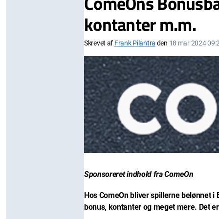
ComeOns Bonusbar:
kontanter m.m.
Skrevet af
Frank Pilantra
den
18 mar 2024 09:
Sponsoreret indhold fra ComeOn
Hos ComeOn bliver spillerne belønnet i 
bonus, kontanter og meget mere. Det er e