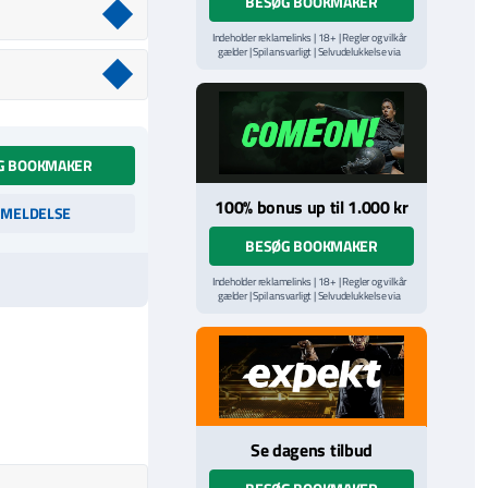
BESØG BOOKMAKER
Indeholder reklamelinks | 18+ | Regler og vilkår
gælder | Spil ansvarligt | Selvudelukkelse via
ROFUS.nu
| Kontakt Spillemyndighedens
hjælpelinje på
StopSpillet.dk
G BOOKMAKER
100% bonus up til 1.000 kr
MELDELSE
BESØG BOOKMAKER
Indeholder reklamelinks | 18+ | Regler og vilkår
gælder | Spil ansvarligt | Selvudelukkelse via
ROFUS.nu
| Kontakt Spillemyndighedens
hjælpelinje på
StopSpillet.dk
Læs vilkår og betingelser
her
Se dagens tilbud