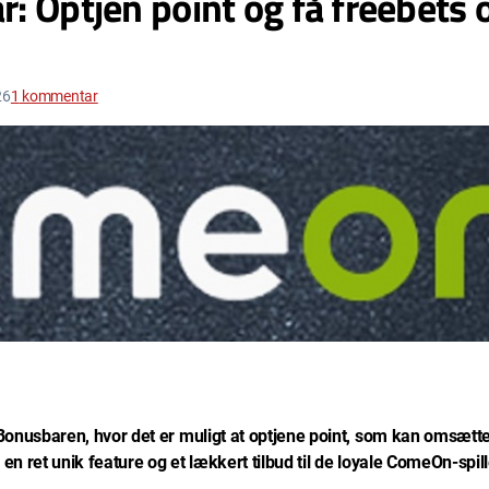
 Optjen point og få freebets 
26
1
kommentar
Bonusbaren, hvor det er muligt at optjene point, som kan omsættes
n ret unik feature og et lækkert tilbud til de loyale ComeOn-spill