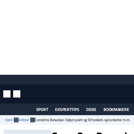
SØG
INDSTILLINGER
SPORT
EKSPERTTIPS
ODDS
BOOKMAKERE
Hjem
Artikler
ComeOns Bonusbar: Optjen point og få freebets og kontanter m.m.