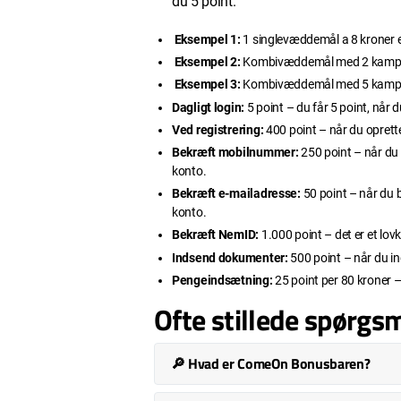
du 5 point.
Eksempel 1:
1 singlevæddemål a 8 kroner er
Eksempel 2:
Kombivæddemål med 2 kampe a 
Eksempel 3:
Kombivæddemål med 5 kampe a
Dagligt login:
5 point – du får 5 point, når
Ved registrering:
400 point – når du oprette
Bekræft mobilnummer:
250 point – når du 
konto.
Bekræft e-mailadresse:
50 point – når du b
konto.
Bekræft NemID:
1.000 point – det er et lovk
Indsend dokumenter:
500 point – når du in
Pengeindsætning:
25 point per 80 kroner –
Ofte stillede spørgs
🔎 Hvad er ComeOn Bonusbaren?