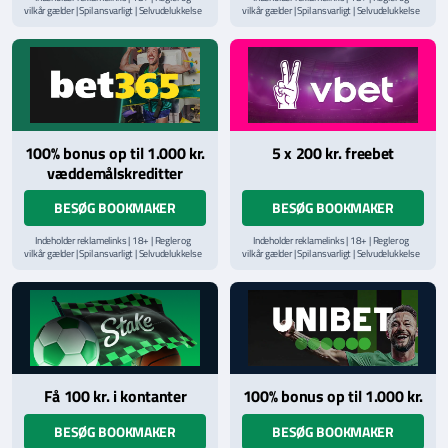
vilkår gælder | Spil ansvarligt | Selvudelukkelse
vilkår gælder | Spil ansvarligt | Selvudelukkelse
via
ROFUS.nu
| Kontakt Spillemyndighedens
via
ROFUS.nu
| Kontakt Spillemyndighedens
hjælpelinje på
StopSpillet.dk
hjælpelinje på
StopSpillet.dk
Læs vilkår og betingelser
her
Læs vilkår og betingelser
her
100% bonus op til 1.000 kr.
5 x 200 kr. freebet
væddemålskreditter
BESØG BOOKMAKER
BESØG BOOKMAKER
Indeholder reklamelinks | 18+ | Regler og
Indeholder reklamelinks | 18+ | Regler og
vilkår gælder | Spil ansvarligt | Selvudelukkelse
vilkår gælder | Spil ansvarligt | Selvudelukkelse
via
ROFUS.nu
| Kontakt Spillemyndighedens
via
ROFUS.nu
| Kontakt Spillemyndighedens
hjælpelinje på
StopSpillet.dk
hjælpelinje på
StopSpillet.dk
Læs vilkår og betingelser
her
Få 100 kr. i kontanter
100% bonus op til 1.000 kr.
BESØG BOOKMAKER
BESØG BOOKMAKER