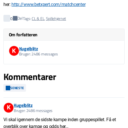
her:
http://www.betxpert.com/matchcenter
Del
0
Tags:
CL & EL
,
Spillehjørnet
Om forfatteren
Kugelblitz
K
Bruger: 2486 messages
Kommentarer
SENESTE
Kugelblitz
K
Bruger: 2486 messages
Vi skal igennem de sidste kampe inden gruppespillet. Få et
overblik over kampe og odds her…