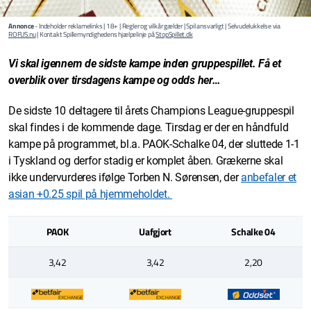
Annonce
- Indeholder reklamelinks | 18+ | Regler og vilkår gælder | Spil ansvarligt | Selvudelukkelse via
ROFUS.nu
| Kontakt Spillemyndighedens hjælpelinje på
StopSpillet.dk
Vi skal igennem de sidste kampe inden gruppespillet. Få et
overblik over tirsdagens kampe og odds her…
De sidste 10 deltagere til årets Champions League-gruppespil
skal findes i de kommende dage. Tirsdag er der en håndfuld
kampe på programmet, bl.a. PAOK-Schalke 04, der sluttede 1-1
i Tyskland og derfor stadig er komplet åben. Grækerne skal
ikke undervurderes ifølge Torben N. Sørensen, der
anbefaler et
asian +0.25 spil på hjemmeholdet.
PAOK
Uafgjort
Schalke 04
3,42
3,42
2,20