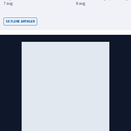
7 aug
6 aug
SE FLERE ARTIKLER