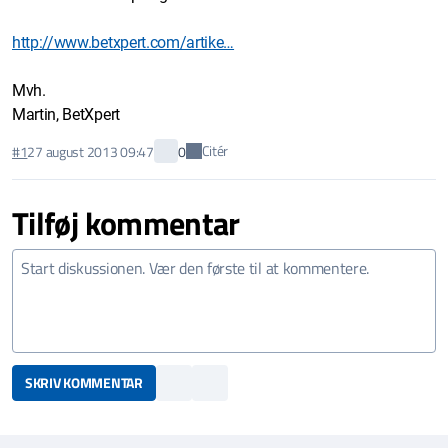
http://www.betxpert.com/artike…
Mvh.
Martin, BetXpert
Citér
#1
27 august 2013 09:47
0
Tilføj kommentar
SKRIV KOMMENTAR