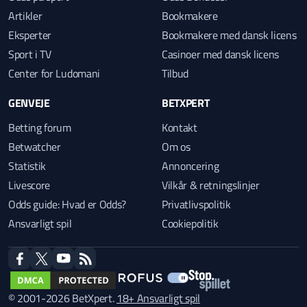
Artikler
Bookmakere
Eksperter
Bookmakere med dansk licens
Sport i TV
Casinoer med dansk licens
Center for Ludomani
Tilbud
GENVEJE
BETXPERT
Betting forum
Kontakt
Betwatcher
Om os
Statistik
Annoncering
Livescore
Vilkår & retningslinjer
Odds guide: Hvad er Odds?
Privatlivspolitik
Ansvarligt spil
Cookiepolitik
facebook
twitter
youtube
RSS
© 2001-2026 BetXpert.
18+ Ansvarligt spil