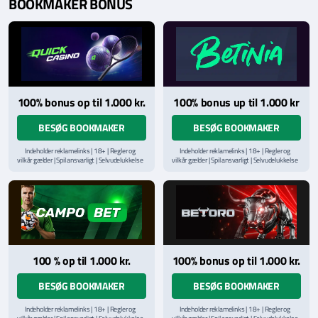
BOOKMAKER BONUS
100% bonus op til 1.000 kr.
100% bonus up til 1.000 kr
BESØG BOOKMAKER
BESØG BOOKMAKER
Indeholder reklamelinks | 18+ | Regler og
Indeholder reklamelinks | 18+ | Regler og
vilkår gælder | Spil ansvarligt | Selvudelukkelse
vilkår gælder | Spil ansvarligt | Selvudelukkelse
via
ROFUS.nu
| Kontakt Spillemyndighedens
via
ROFUS.nu
| Kontakt Spillemyndighedens
hjælpelinje på
StopSpillet.dk
hjælpelinje på
StopSpillet.dk
Læs vilkår og betingelser
her
Læs vilkår og betingelser
her
100 % op til 1.000 kr.
100% bonus op til 1.000 kr.
BESØG BOOKMAKER
BESØG BOOKMAKER
Indeholder reklamelinks | 18+ | Regler og
Indeholder reklamelinks | 18+ | Regler og