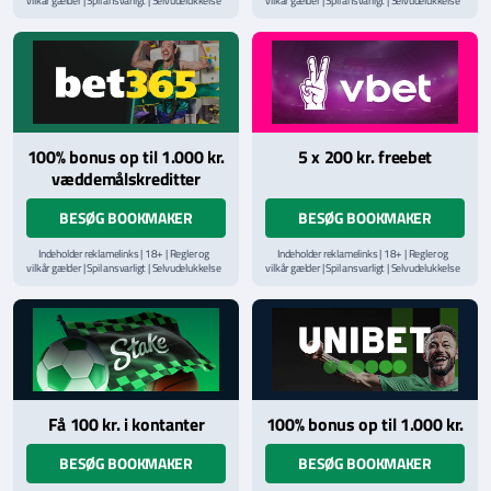
vilkår gælder | Spil ansvarligt | Selvudelukkelse
vilkår gælder | Spil ansvarligt | Selvudelukkelse
via
ROFUS.nu
| Kontakt Spillemyndighedens
via
ROFUS.nu
| Kontakt Spillemyndighedens
hjælpelinje på
StopSpillet.dk
hjælpelinje på
StopSpillet.dk
Læs vilkår og betingelser
her
Læs vilkår og betingelser
her
100% bonus op til 1.000 kr.
5 x 200 kr. freebet
væddemålskreditter
BESØG BOOKMAKER
BESØG BOOKMAKER
Indeholder reklamelinks | 18+ | Regler og
Indeholder reklamelinks | 18+ | Regler og
vilkår gælder | Spil ansvarligt | Selvudelukkelse
vilkår gælder | Spil ansvarligt | Selvudelukkelse
via
ROFUS.nu
| Kontakt Spillemyndighedens
via
ROFUS.nu
| Kontakt Spillemyndighedens
hjælpelinje på
StopSpillet.dk
hjælpelinje på
StopSpillet.dk
Læs vilkår og betingelser
her
Få 100 kr. i kontanter
100% bonus op til 1.000 kr.
BESØG BOOKMAKER
BESØG BOOKMAKER