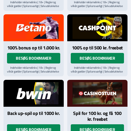
Indeholder reklamelinks | 18+ | Regler og
Indeholder reklamelinks | 18+ | Regler og
vilkår gælder | Spil ansvarligt | Selvudelukkelse
vilkår gælder | Spil ansvarligt | Selvudelukkelse
via
ROFUS.nu
| Kontakt Spillemyndighedens
via
ROFUS.nu
| Kontakt Spillemyndighedens
hjælpelinje på
StopSpillet.dk
hjælpelinje på
StopSpillet.dk
Læs vilkår og betingelser
her
Læs vilkår og betingelser
her
100% bonus op til 1.000 kr.
100% op til 500 kr. freebet
BESØG BOOKMAKER
BESØG BOOKMAKER
Indeholder reklamelinks | 18+ | Regler og
Indeholder reklamelinks | 18+ | Regler og
vilkår gælder | Spil ansvarligt | Selvudelukkelse
vilkår gælder | Spil ansvarligt | Selvudelukkelse
via
ROFUS.nu
| Kontakt Spillemyndighedens
via
ROFUS.nu
| Kontakt Spillemyndighedens
hjælpelinje på
StopSpillet.dk
hjælpelinje på
StopSpillet.dk
Læs vilkår og betingelser
her
Back up-spil op til 1000 kr.
Spil for 100 kr. og få 100
kr. freebet
BESØG BOOKMAKER
BESØG BOOKMAKER