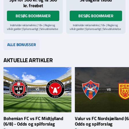
kr. freebet
BESØG BOOKMAKER
BESØG BOOKMAKER
Indeholder reklamelinks | 18+ | Regler og
Indeholder reklamelinks | 18+ | Regler og
vilkår gælder | Spil ansvarligt | Selvudelukkelse
vilkår gælder | Spil ansvarligt | Selvudelukkelse
via
ROFUS.nu
| Kontakt Spillemyndighedens
via
ROFUS.nu
| Kontakt Spillemyndighedens
hjælpelinje på
StopSpillet.dk
hjælpelinje på
StopSpillet.dk
Læs vilkår og betingelser
her
Læs vilkår og betingelser
her
ALLE BONUSSER
AKTUELLE ARTIKLER
Bohemian FC vs FC Midtjylland
Valur vs FC Nordsjælland (6
(6/8) - Odds og spilforslag
Odds og spilforslag