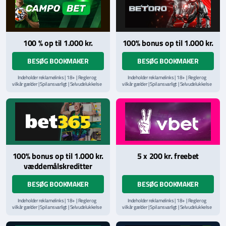
100 % op til 1.000 kr.
100% bonus op til 1.000 kr.
BESØG BOOKMAKER
BESØG BOOKMAKER
Indeholder reklamelinks | 18+ | Regler og
Indeholder reklamelinks | 18+ | Regler og
vilkår gælder | Spil ansvarligt | Selvudelukkelse
vilkår gælder | Spil ansvarligt | Selvudelukkelse
via
ROFUS.nu
| Kontakt Spillemyndighedens
via
ROFUS.nu
| Kontakt Spillemyndighedens
hjælpelinje på
StopSpillet.dk
hjælpelinje på
StopSpillet.dk
Læs vilkår og betingelser
her
Læs vilkår og betingelser
her
100% bonus op til 1.000 kr.
5 x 200 kr. freebet
væddemålskreditter
BESØG BOOKMAKER
BESØG BOOKMAKER
Indeholder reklamelinks | 18+ | Regler og
Indeholder reklamelinks | 18+ | Regler og
vilkår gælder | Spil ansvarligt | Selvudelukkelse
vilkår gælder | Spil ansvarligt | Selvudelukkelse
via
ROFUS.nu
| Kontakt Spillemyndighedens
via
ROFUS.nu
| Kontakt Spillemyndighedens
hjælpelinje på
StopSpillet.dk
hjælpelinje på
StopSpillet.dk