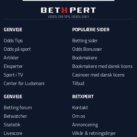
GENVEJE
POPULÆRE SIDER
Odds Tips
Betting sider
Odds på sport
Odds Bonusser
Artikler
Bookmakere
Eksperter
Bookmakere med dansk licens
Sport i TV
Casinoer med dansk licens
Center for Ludomani
Tilbud
GENVEJE
BETXPERT
Betting forum
Kontakt
Betwatcher
Om os
Statistik
Annoncering
Livescore
Vilkår & retningslinjer