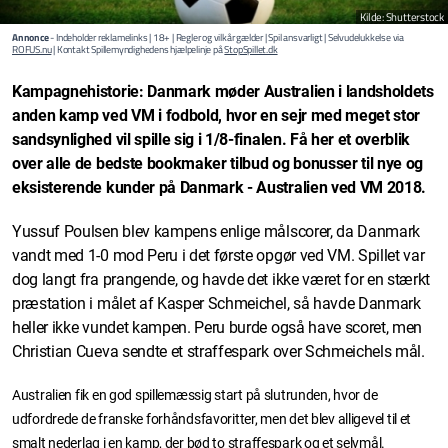
Kilde: Shutterstock
Annonce
- Indeholder reklamelinks | 18+ | Regler og vilkår gælder | Spil ansvarligt | Selvudelukkelse via
ROFUS.nu
| Kontakt Spillemyndighedens hjælpelinje på
StopSpillet.dk
Kampagnehistorie: Danmark møder Australien i landsholdets
anden kamp ved VM i fodbold, hvor en sejr med meget stor
sandsynlighed vil spille sig i 1/8-finalen. Få her et overblik
over alle de bedste bookmaker tilbud og bonusser til nye og
eksisterende kunder på Danmark - Australien ved VM 2018.
Yussuf Poulsen blev kampens enlige målscorer, da Danmark
vandt med 1-0 mod Peru i det første opgør ved VM. Spillet var
dog langt fra prangende, og havde det ikke været for en stærkt
præstation i målet af Kasper Schmeichel, så havde Danmark
heller ikke vundet kampen. Peru burde også have scoret, men
Christian Cueva sendte et straffespark over Schmeichels mål.
Australien fik en god spillemæssig start på slutrunden, hvor de
udfordrede de franske forhåndsfavoritter, men det blev alligevel til et
smalt nederlag i en kamp, der bød to straffespark og et selvmål.