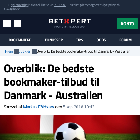
18+ |
Spil ansvarligt
| Selvudelukkelse via
ROFUS.nu
| Kontakt Spillemyndighedens hjælpelinje på
StopSpillet.dk
UK MENUEN
KONTO
MENU
SØG
BOOKMAKERE
BONUSSER
TIPS
ODDS
FORUM
Hjem
Artikler
Overblik: De bedste bookmaker-tilbud til Danmark - Australien
Overblik: De bedste
bookmaker-tilbud til
Danmark - Australien
Skrevet af
Markus Földvary
den
5 sep 2018 10:43