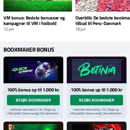
VM bonus: Bedste bonusser og
Overblik: De bedste bookma
kampagner til VM i fodbold
tilbud til Peru-Danmark
12 jun
16 jun
BOOKMAKER BONUS
100% bonus op til 1.000 kr.
100% bonus up til 1.000 kr
BESØG BOOKMAKER
BESØG BOOKMAKER
Indeholder reklamelinks | 18+ | Regler og
Indeholder reklamelinks | 18+ | Regler og
vilkår gælder | Spil ansvarligt | Selvudelukkelse
vilkår gælder | Spil ansvarligt | Selvudelukkelse
via
ROFUS.nu
| Kontakt Spillemyndighedens
via
ROFUS.nu
| Kontakt Spillemyndighedens
hjælpelinje på
StopSpillet.dk
hjælpelinje på
StopSpillet.dk
Læs vilkår og betingelser
her
Læs vilkår og betingelser
her