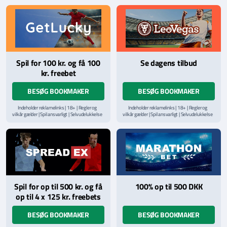
hjælpelinje på
StopSpillet.dk
hjælpelinje på
StopSpillet.dk
Læs vilkår og betingelser
her
Læs vilkår og betingelser
her
Spil for 100 kr. og få 100
Se dagens tilbud
kr. freebet
BESØG BOOKMAKER
BESØG BOOKMAKER
Indeholder reklamelinks | 18+ | Regler og
Indeholder reklamelinks | 18+ | Regler og
vilkår gælder | Spil ansvarligt | Selvudelukkelse
vilkår gælder | Spil ansvarligt | Selvudelukkelse
via
ROFUS.nu
| Kontakt Spillemyndighedens
via
ROFUS.nu
| Kontakt Spillemyndighedens
hjælpelinje på
StopSpillet.dk
hjælpelinje på
StopSpillet.dk
Læs vilkår og betingelser
her
Spil for op til 500 kr. og få
100% op til 500 DKK
op til 4 x 125 kr. freebets
BESØG BOOKMAKER
BESØG BOOKMAKER