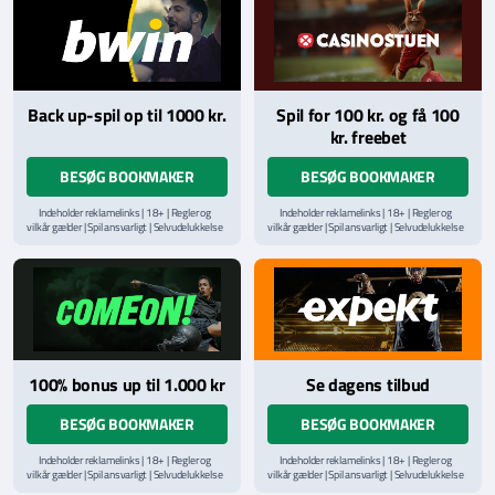
Læs vilkår og betingelser
her
Back up-spil op til 1000 kr.
Spil for 100 kr. og få 100
kr. freebet
BESØG BOOKMAKER
BESØG BOOKMAKER
Indeholder reklamelinks | 18+ | Regler og
Indeholder reklamelinks | 18+ | Regler og
vilkår gælder | Spil ansvarligt | Selvudelukkelse
vilkår gælder | Spil ansvarligt | Selvudelukkelse
via
ROFUS.nu
| Kontakt Spillemyndighedens
via
ROFUS.nu
| Kontakt Spillemyndighedens
hjælpelinje på
StopSpillet.dk
hjælpelinje på
StopSpillet.dk
Læs vilkår og betingelser
her
100% bonus up til 1.000 kr
Se dagens tilbud
BESØG BOOKMAKER
BESØG BOOKMAKER
Indeholder reklamelinks | 18+ | Regler og
Indeholder reklamelinks | 18+ | Regler og
vilkår gælder | Spil ansvarligt | Selvudelukkelse
vilkår gælder | Spil ansvarligt | Selvudelukkelse
via
ROFUS.nu
| Kontakt Spillemyndighedens
via
ROFUS.nu
| Kontakt Spillemyndighedens