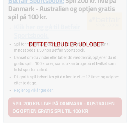
Betfair Sportsbook:
Spil 200 kr. live på
Danmark - Australien og optjen gratis
spil på 100 kr.
Klik her og gå til Betfair
Sportsbook.
Spil for mindst 200 kroner
live
på Danmark - Australien til
mindst odds 1,50 hos Betfair Sportsbook.
Uanset om du vinder eller taber dit væddemål, optjener du et
gratis spil til 100 kroner, som du kan bruge på et hvilket som
helst sportsmarked.
Dit gratis spil indsættes på din konto efter 12 timer og udløber
efter to dage.
Regler og vilkår gælder.
SPIL 200 KR. LIVE PÅ DANMARK - AUSTRALIEN
OG OPTJEN GRATIS SPIL TIL 100 KR