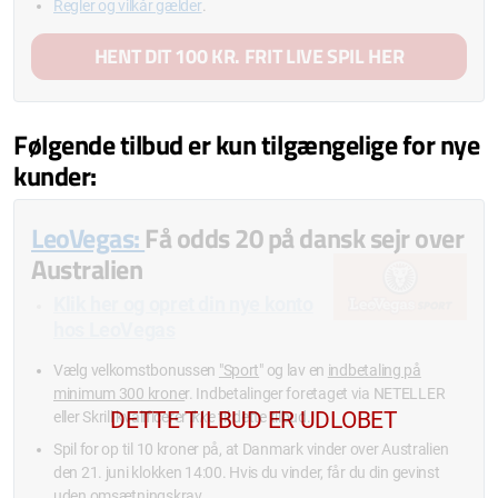
Regler og vilkår gælder
.
HENT DIT 100 KR. FRIT LIVE SPIL HER
Følgende tilbud er kun tilgængelige for nye
kunder:
LeoVegas:
Få odds 20 på dansk sejr over
Australien
Klik her og opret din nye konto
hos LeoVegas
Vælg velkomstbonussen
"Sport
" og lav en
indbetaling på
minimum 300 krone
r. Indbetalinger foretaget via NETELLER
eller Skrill kvalificerer
ikke
til dette tilbud.
Spil for op til 10 kroner på, at Danmark vinder over Australien
den 21. juni klokken 14:00. Hvis du vinder, får du din gevinst
uden omsætningskrav.