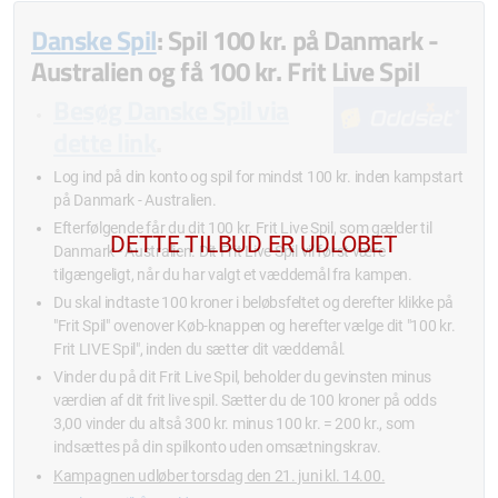
Danske Spil
: Spil 100 kr. på Danmark -
Australien og få 100 kr. Frit Live Spil
Besøg Danske Spil via
dette link
.
Log ind på din konto og spil for mindst 100 kr. inden kampstart
på Danmark - Australien.
Efterfølgende får du dit 100 kr. Frit Live Spil, som gælder til
Danmark - Australien. Dit Frit Live Spil vil først være
tilgængeligt, når du har valgt et væddemål fra kampen.
Du skal indtaste 100 kroner i beløbsfeltet og derefter klikke på
"Frit Spil" ovenover Køb-knappen og herefter vælge dit "100 kr.
Frit LIVE Spil", inden du sætter dit væddemål.
Vinder du på dit Frit Live Spil, beholder du gevinsten minus
værdien af dit frit live spil. Sætter du de 100 kroner på odds
3,00 vinder du altså 300 kr. minus 100 kr. = 200 kr., som
indsættes på din spilkonto uden omsætningskrav.
Kampagnen udløber torsdag den 21. juni kl. 14.00.