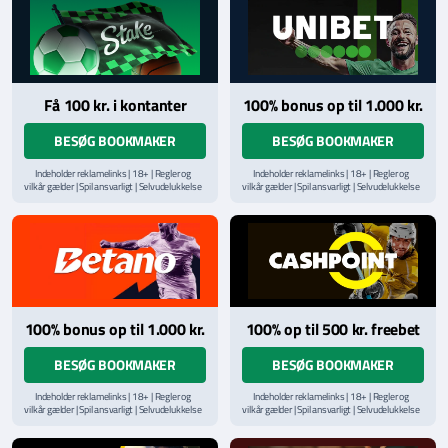
Læs vilkår og betingelser
her
Få 100 kr. i kontanter
100% bonus op til 1.000 kr.
BESØG BOOKMAKER
BESØG BOOKMAKER
Indeholder reklamelinks | 18+ | Regler og
Indeholder reklamelinks | 18+ | Regler og
vilkår gælder | Spil ansvarligt | Selvudelukkelse
vilkår gælder | Spil ansvarligt | Selvudelukkelse
via
ROFUS.nu
| Kontakt Spillemyndighedens
via
ROFUS.nu
| Kontakt Spillemyndighedens
hjælpelinje på
StopSpillet.dk
hjælpelinje på
StopSpillet.dk
Læs vilkår og betingelser
her
Læs vilkår og betingelser
her
100% bonus op til 1.000 kr.
100% op til 500 kr. freebet
BESØG BOOKMAKER
BESØG BOOKMAKER
Indeholder reklamelinks | 18+ | Regler og
Indeholder reklamelinks | 18+ | Regler og
vilkår gælder | Spil ansvarligt | Selvudelukkelse
vilkår gælder | Spil ansvarligt | Selvudelukkelse
via
ROFUS.nu
| Kontakt Spillemyndighedens
via
ROFUS.nu
| Kontakt Spillemyndighedens
hjælpelinje på
StopSpillet.dk
hjælpelinje på
StopSpillet.dk