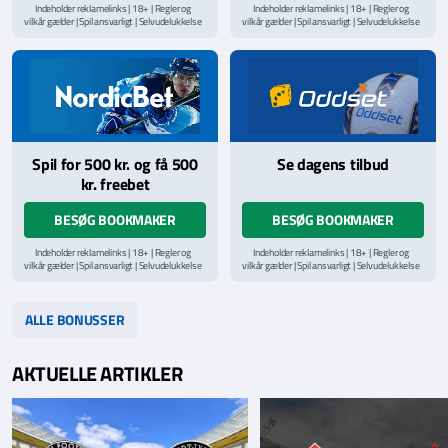
Indeholder reklamelinks | 18+ | Regler og
Indeholder reklamelinks | 18+ | Regler og
vilkår gælder | Spil ansvarligt | Selvudelukkelse
vilkår gælder | Spil ansvarligt | Selvudelukkelse
via
ROFUS.nu
| Kontakt Spillemyndighedens
via
ROFUS.nu
| Kontakt Spillemyndighedens
hjælpelinje på
StopSpillet.dk
hjælpelinje på
StopSpillet.dk
Læs vilkår og betingelser
her
Spil for 500 kr. og få 500
Se dagens tilbud
kr. freebet
BESØG BOOKMAKER
BESØG BOOKMAKER
Indeholder reklamelinks | 18+ | Regler og
Indeholder reklamelinks | 18+ | Regler og
vilkår gælder | Spil ansvarligt | Selvudelukkelse
vilkår gælder | Spil ansvarligt | Selvudelukkelse
via
ROFUS.nu
| Kontakt Spillemyndighedens
via
ROFUS.nu
| Kontakt Spillemyndighedens
hjælpelinje på
StopSpillet.dk
hjælpelinje på
StopSpillet.dk
Læs vilkår og betingelser
her
Læs vilkår og betingelser
her
ALLE BONUSSER
AKTUELLE ARTIKLER