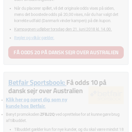
Når du placerer spillet, vil det originale odds vises på siden,
mens det boostede odds på 20,00 vises, når du har valgt det
korrekte udfald (Danmark vinder kampen) på din kupon.
Kampagnen udløber torsdag den 21. juni 2018 kl. 14.00.
Regler og vilkår gælder.
FÅ ODDS 20 PÅ DANSK SEJR OVER AUSTRALIEN
Betfair Sportsbook:
Få odds 10 på
dansk sejr over Australien
Klik her og opret dig som ny
kunde hos Betfair.
Benyt promokoden
ZFBJ2Q
ved oprettelse for at kunne gøre brug
af tilbuddet.
Tilbuddet gælder kun for nye kunder, og du skal være mindst 18