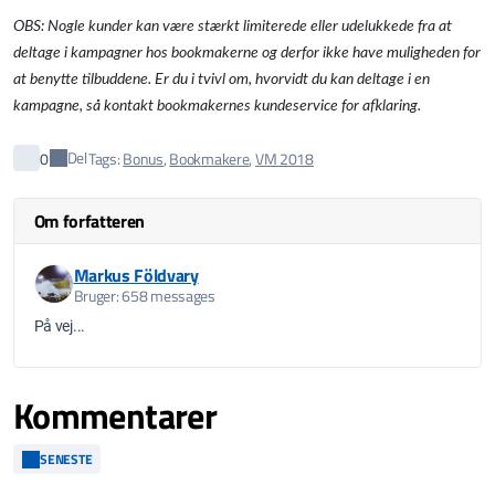
OBS: Nogle kunder kan være stærkt limiterede eller udelukkede fra at
deltage i kampagner hos bookmakerne
og derfor ikke have muligheden for
at benytte tilbuddene. Er du i tvivl om, hvorvidt du kan deltage i en
kampagne, så kontakt bookmakernes kundeservice for afklaring.
Del
0
Tags:
Bonus
,
Bookmakere
,
VM 2018
Om forfatteren
Markus Földvary
Bruger: 658 messages
På vej...
Kommentarer
SENESTE