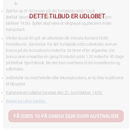
år.
Spil for op til 50 kroner på det forhøjede odds 10 på
Betfair Sportsbook på, dansk sejr over Australien den 21. juni
klokken 14:00. Spillet skal være et singlespil og placeres inden
kampstart.
Vinder du på dit spil, så udbetales din indsats kontant til din
hovedkonto. Gevinsten fra det forhøjede odds udbetales som en
bonus på din bonuskonto indenfor 24 timer efter afgørelse. Din
bonus skal omsættes én gang til mindst odds 1,50 indenfor 90 dage
på Betfair Sportsbook, før den kan overføres til din hovedkonto og
udbetales.
Indbetaler du med Neteller eller Moneybookers, er du ikke kvalificeret
til tilbuddet.
Kampagnen udløber torsdag den 21. juni klokken 14:00.
Regler og vilkår gælder.
FÅ ODDS 10 PÅ DANSK SEJR OVER AUSTRALIEN