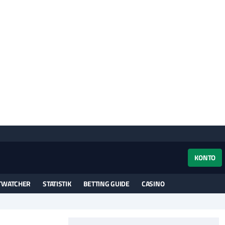
KONTO
TWATCHER
STATISTIK
BETTING GUIDE
CASINO