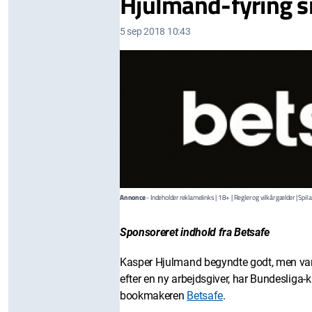
Hjulmand-fyring s
5 sep 2018 10:43
Annonce
- Indeholder reklamelinks | 18+ | Regler og vilkår gælder | Spil 
Sponsoreret indhold fra Betsafe
Kasper Hjulmand begyndte godt, men var 
efter en ny arbejdsgiver, har Bundesliga-
bookmakeren
Betsafe
.