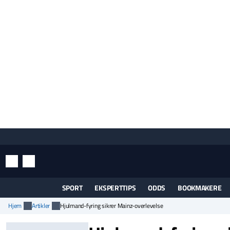
SØG
INDSTILLINGER
SPORT
EKSPERTTIPS
ODDS
BOOKMAKERE
Hjem
Artikler
Hjulmand-fyring sikrer Mainz-overlevelse