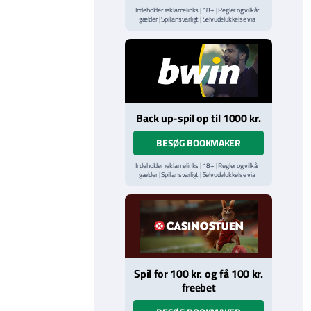
Indeholder reklamelinks | 18+ | Regler og vilkår
gælder | Spil ansvarligt | Selvudelukkelse via
ROFUS.nu
| Kontakt Spillemyndighedens
hjælpelinje på
StopSpillet.dk
Læs vilkår og betingelser
her
Back up-spil op til 1000 kr.
BESØG BOOKMAKER
Indeholder reklamelinks | 18+ | Regler og vilkår
gælder | Spil ansvarligt | Selvudelukkelse via
ROFUS.nu
| Kontakt Spillemyndighedens
hjælpelinje på
StopSpillet.dk
Læs vilkår og betingelser
her
Spil for 100 kr. og få 100 kr.
freebet