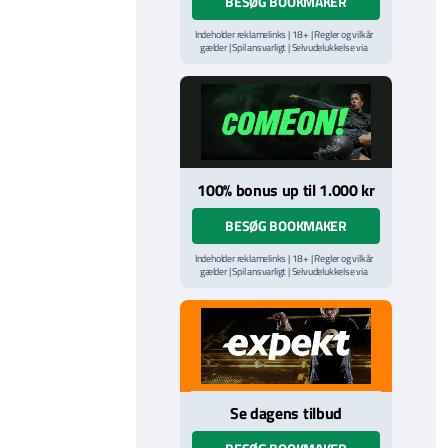
BESØG BOOKMAKER
Indeholder reklamelinks | 18+ | Regler og vilkår
gælder | Spil ansvarligt | Selvudelukkelse via
ROFUS.nu
| Kontakt Spillemyndighedens
hjælpelinje på
StopSpillet.dk
100% bonus up til 1.000 kr
BESØG BOOKMAKER
Indeholder reklamelinks | 18+ | Regler og vilkår
gælder | Spil ansvarligt | Selvudelukkelse via
ROFUS.nu
| Kontakt Spillemyndighedens
hjælpelinje på
StopSpillet.dk
Læs vilkår og betingelser
her
Se dagens tilbud