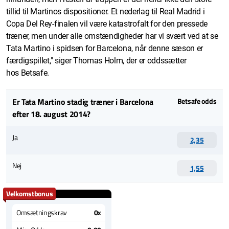
tillid til Martinos dispositioner. Et nederlag til Real Madrid i
Copa Del Rey-finalen vil være katastrofalt for den pressede
træner, men under alle omstændigheder har vi svært ved at se
Tata Martino i spidsen for Barcelona, når denne sæson er
færdigspillet," siger Thomas Holm, der er oddssætter
hos Betsafe.
Er Tata Martino stadig træner i Barcelona
Betsafe odds
efter 18. august 2014?
Ja
2,35
Nej
1,55
Velkomstbonus
Omsætningskrav
0x