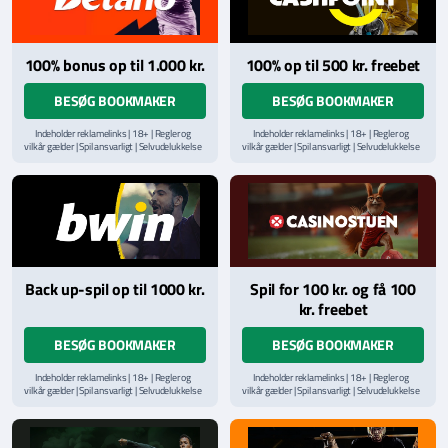
100% bonus op til 1.000 kr.
100% op til 500 kr. freebet
BESØG BOOKMAKER
BESØG BOOKMAKER
Indeholder reklamelinks | 18+ | Regler og
Indeholder reklamelinks | 18+ | Regler og
vilkår gælder | Spil ansvarligt | Selvudelukkelse
vilkår gælder | Spil ansvarligt | Selvudelukkelse
via
ROFUS.nu
| Kontakt Spillemyndighedens
via
ROFUS.nu
| Kontakt Spillemyndighedens
hjælpelinje på
StopSpillet.dk
hjælpelinje på
StopSpillet.dk
Læs vilkår og betingelser
her
Back up-spil op til 1000 kr.
Spil for 100 kr. og få 100
kr. freebet
BESØG BOOKMAKER
BESØG BOOKMAKER
Indeholder reklamelinks | 18+ | Regler og
Indeholder reklamelinks | 18+ | Regler og
vilkår gælder | Spil ansvarligt | Selvudelukkelse
vilkår gælder | Spil ansvarligt | Selvudelukkelse
via
ROFUS.nu
| Kontakt Spillemyndighedens
via
ROFUS.nu
| Kontakt Spillemyndighedens
hjælpelinje på
StopSpillet.dk
hjælpelinje på
StopSpillet.dk
Læs vilkår og betingelser
her