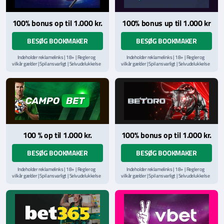
100% bonus op til 1.000 kr.
100% bonus up til 1.000 kr
BESØG BOOKMAKER
BESØG BOOKMAKER
Indeholder reklamelinks | 18+ | Regler og
Indeholder reklamelinks | 18+ | Regler og
vilkår gælder | Spil ansvarligt | Selvudelukkelse
vilkår gælder | Spil ansvarligt | Selvudelukkelse
via
ROFUS.nu
| Kontakt Spillemyndighedens
via
ROFUS.nu
| Kontakt Spillemyndighedens
hjælpelinje på
StopSpillet.dk
hjælpelinje på
StopSpillet.dk
Læs vilkår og betingelser
her
Læs vilkår og betingelser
her
100 % op til 1.000 kr.
100% bonus op til 1.000 kr.
BESØG BOOKMAKER
BESØG BOOKMAKER
Indeholder reklamelinks | 18+ | Regler og
Indeholder reklamelinks | 18+ | Regler og
vilkår gælder | Spil ansvarligt | Selvudelukkelse
vilkår gælder | Spil ansvarligt | Selvudelukkelse
via
ROFUS.nu
| Kontakt Spillemyndighedens
via
ROFUS.nu
| Kontakt Spillemyndighedens
hjælpelinje på
StopSpillet.dk
hjælpelinje på
StopSpillet.dk
Læs vilkår og betingelser
her
Læs vilkår og betingelser
her