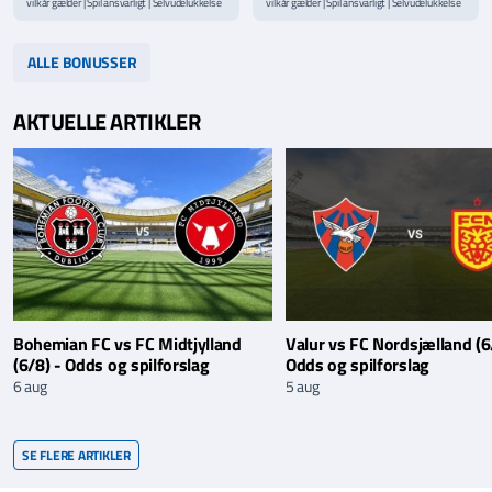
vilkår gælder | Spil ansvarligt | Selvudelukkelse
vilkår gælder | Spil ansvarligt | Selvudelukkelse
via
ROFUS.nu
| Kontakt Spillemyndighedens
via
ROFUS.nu
| Kontakt Spillemyndighedens
hjælpelinje på
StopSpillet.dk
hjælpelinje på
StopSpillet.dk
Læs vilkår og betingelser
her
Læs vilkår og betingelser
her
ALLE BONUSSER
AKTUELLE ARTIKLER
Bohemian FC vs FC Midtjylland
Valur vs FC Nordsjælland (6
(6/8) - Odds og spilforslag
Odds og spilforslag
6 aug
5 aug
SE FLERE ARTIKLER