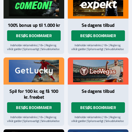
100% bonus up til 1.000 kr
Se dagens tilbud
BESØG BOOKMAKER
BESØG BOOKMAKER
Indeholder reklamelinks | 18+ | Regler og
Indeholder reklamelinks | 18+ | Regler og
vilkår gælder | Spil ansvarligt | Selvudelukkelse
vilkår gælder | Spil ansvarligt | Selvudelukkelse
via
ROFUS.nu
| Kontakt Spillemyndighedens
via
ROFUS.nu
| Kontakt Spillemyndighedens
hjælpelinje på
StopSpillet.dk
hjælpelinje på
StopSpillet.dk
Læs vilkår og betingelser
her
Læs vilkår og betingelser
her
Spil for 100 kr. og få 100
Se dagens tilbud
kr. freebet
BESØG BOOKMAKER
BESØG BOOKMAKER
Indeholder reklamelinks | 18+ | Regler og
Indeholder reklamelinks | 18+ | Regler og
vilkår gælder | Spil ansvarligt | Selvudelukkelse
vilkår gælder | Spil ansvarligt | Selvudelukkelse
via
ROFUS.nu
| Kontakt Spillemyndighedens
via
ROFUS.nu
| Kontakt Spillemyndighedens
hjælpelinje på
StopSpillet.dk
hjælpelinje på
StopSpillet.dk