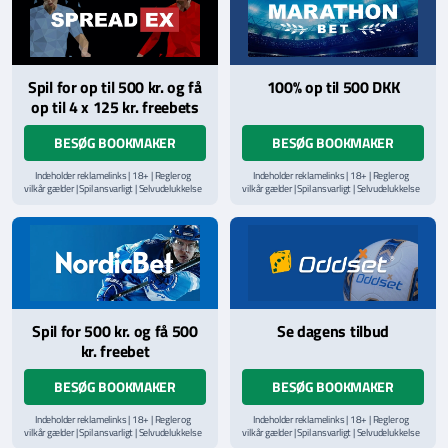
Spil for op til 500 kr. og få
100% op til 500 DKK
op til 4 x 125 kr. freebets
BESØG BOOKMAKER
BESØG BOOKMAKER
Indeholder reklamelinks | 18+ | Regler og
Indeholder reklamelinks | 18+ | Regler og
vilkår gælder | Spil ansvarligt | Selvudelukkelse
vilkår gælder | Spil ansvarligt | Selvudelukkelse
via
ROFUS.nu
| Kontakt Spillemyndighedens
via
ROFUS.nu
| Kontakt Spillemyndighedens
hjælpelinje på
StopSpillet.dk
hjælpelinje på
StopSpillet.dk
Læs vilkår og betingelser
her
Spil for 500 kr. og få 500
Se dagens tilbud
kr. freebet
BESØG BOOKMAKER
BESØG BOOKMAKER
Indeholder reklamelinks | 18+ | Regler og
Indeholder reklamelinks | 18+ | Regler og
vilkår gælder | Spil ansvarligt | Selvudelukkelse
vilkår gælder | Spil ansvarligt | Selvudelukkelse
via
ROFUS.nu
| Kontakt Spillemyndighedens
via
ROFUS.nu
| Kontakt Spillemyndighedens