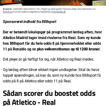
Annonce
- Indeholder reklamelinks | 18+ | Regler og vilkår gælder | Spil ansvarligt | Selvudelukkelse via
ROFUS.nu
| Kontakt Spillemyndighedens hjælpelinje på
StopSpillet.dk
Sponsoreret indhold fra 888sport
Der er betændt lokalopgør på programmet lørdag aften, hvor
Atletico Madrid tager imod rivalerne fra Real. Som ny kunde
hos 888sport får du hele odds 8 på hjemmeholdet eller odds
11 på Ronaldo og co
plus velkomstbonus op til 1200 kroner.
Det plejer at gå heftigt for sig, når Atletico og Real mødes.
Og lørdag aften bliver sikkert ingen undtagelse. Skal du have
toppet spændingen, så kan du som ny kunde hos 888sport få
odds på 8 på Atletico eller odds 11 på Real.
Sådan scorer du boostet odds
på Atletico - Real