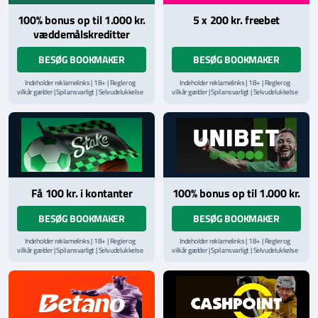
100% bonus op til 1.000 kr.
5 x 200 kr. freebet
væddemålskreditter
BESØG BOOKMAKER
BESØG BOOKMAKER
Indeholder reklamelinks | 18+ | Regler og
Indeholder reklamelinks | 18+ | Regler og
vilkår gælder | Spil ansvarligt | Selvudelukkelse
vilkår gælder | Spil ansvarligt | Selvudelukkelse
via
ROFUS.nu
| Kontakt Spillemyndighedens
via
ROFUS.nu
| Kontakt Spillemyndighedens
hjælpelinje på
StopSpillet.dk
hjælpelinje på
StopSpillet.dk
Læs vilkår og betingelser
her
Få 100 kr. i kontanter
100% bonus op til 1.000 kr.
BESØG BOOKMAKER
BESØG BOOKMAKER
Indeholder reklamelinks | 18+ | Regler og
Indeholder reklamelinks | 18+ | Regler og
vilkår gælder | Spil ansvarligt | Selvudelukkelse
vilkår gælder | Spil ansvarligt | Selvudelukkelse
via
ROFUS.nu
| Kontakt Spillemyndighedens
via
ROFUS.nu
| Kontakt Spillemyndighedens
hjælpelinje på
StopSpillet.dk
hjælpelinje på
StopSpillet.dk
Læs vilkår og betingelser
her
Læs vilkår og betingelser
her