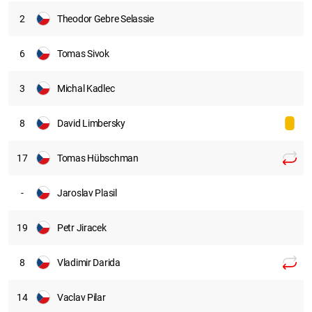
2
Theodor Gebre Selassie
6
Tomas Sivok
3
Michal Kadlec
8
David Limbersky
17
Tomas Hübschman
-
Jaroslav Plasil
19
Petr Jiracek
8
Vladimir Darida
14
Vaclav Pilar