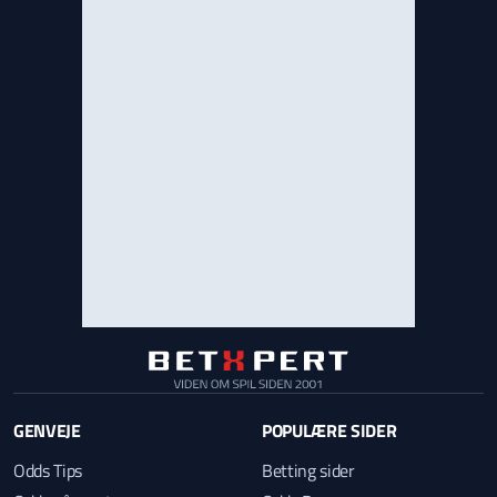
GENVEJE
POPULÆRE SIDER
Odds Tips
Betting sider