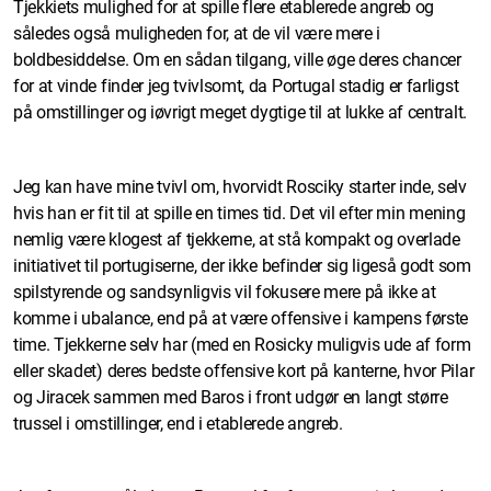
Tjekkiets mulighed for at spille flere etablerede angreb og
således også muligheden for, at de vil være mere i
boldbesiddelse. Om en sådan tilgang, ville øge deres chancer
for at vinde finder jeg tvivlsomt, da Portugal stadig er farligst
på omstillinger og iøvrigt meget dygtige til at lukke af centralt.
Jeg kan have mine tvivl om, hvorvidt Rosciky starter inde, selv
hvis han er fit til at spille en times tid. Det vil efter min mening
nemlig være klogest af tjekkerne, at stå kompakt og overlade
initiativet til portugiserne, der ikke befinder sig ligeså godt som
spilstyrende og sandsynligvis vil fokusere mere på ikke at
komme i ubalance, end på at være offensive i kampens første
time. Tjekkerne selv har (med en Rosicky muligvis ude af form
eller skadet) deres bedste offensive kort på kanterne, hvor Pilar
og Jiracek sammen med Baros i front udgør en langt større
trussel i omstillinger, end i etablerede angreb.