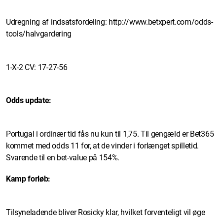
Udregning af indsatsfordeling: http://www.betxpert.com/odds-
tools/halvgardering
1-X-2 CV: 17-27-56
Odds update:
Portugal i ordinær tid fås nu kun til 1,75. Til gengæld er Bet365
kommet med odds 11 for, at de vinder i forlænget spilletid.
Svarende til en bet-value på 154%.
Kamp forløb:
Tilsyneladende bliver Rosicky klar, hvilket forventeligt vil øge