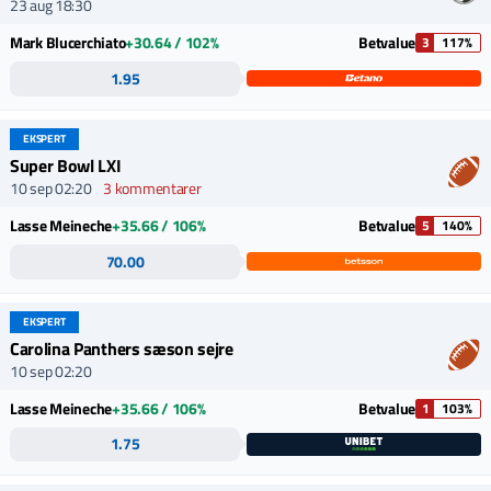
23 aug 18:30
Mark Blucerchiato
+30.64 / 102%
Betvalue
3
117%
1.95
EKSPERT
Super Bowl LXI
10 sep 02:20
3 kommentarer
Lasse Meineche
+35.66 / 106%
Betvalue
5
140%
70.00
EKSPERT
Carolina Panthers sæson sejre
10 sep 02:20
Lasse Meineche
+35.66 / 106%
Betvalue
1
103%
1.75