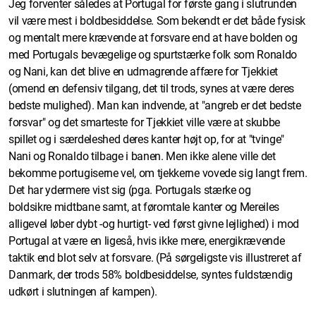
Jeg forventer således at Portugal for første gang i slutrunden
vil være mest i boldbesiddelse. Som bekendt er det både fysisk
og mentalt mere krævende at forsvare end at have bolden og
med Portugals bevægelige og spurtstærke folk som Ronaldo
og Nani, kan det blive en udmagrende affære for Tjekkiet
(omend en defensiv tilgang, det til trods, synes at være deres
bedste mulighed). Man kan indvende, at "angreb er det bedste
forsvar" og det smarteste for Tjekkiet ville være at skubbe
spillet og i særdeleshed deres kanter højt op, for at "tvinge"
Nani og Ronaldo tilbage i banen. Men ikke alene ville det
bekomme portugiserne vel, om tjekkerne vovede sig langt frem.
Det har ydermere vist sig (pga. Portugals stærke og
boldsikre midtbane samt, at føromtale kanter og Mereiles
alligevel løber dybt -og hurtigt- ved først givne lejlighed) i mod
Portugal at være en ligeså, hvis ikke mere, energikrævende
taktik end blot selv at forsvare. (På sørgeligste vis illustreret af
Danmark, der trods 58% boldbesiddelse, syntes fuldstændig
udkørt i slutningen af kampen).