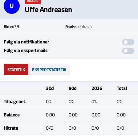
BRUGER
U
Uffe Andreasen
Alder:
38
Fra:
København
Følg via notifikationer
Følg via ekspertmails
STATISTIK
EKSPERTSTATISTIK
30d
90d
2026
Total
Tilbagebet.
0%
0%
0%
0%
Balance
0.00
0.00
0.00
0.00
Hitrate
0/0
0/0
0/0
0/0