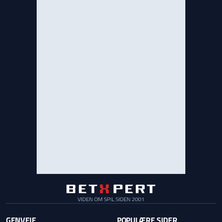
GENVEJE
POPULÆRE SIDER