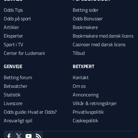
Odds Tips
Betting sider
Odds på sport
Odds Bonusser
Artikler
Bookmakere
Eksperter
Bookmakere med dansk licens
Sport i TV
Casinoer med dansk licens
Center for Ludomani
Tilbud
GENVEJE
BETXPERT
Betting forum
Kontakt
Betwatcher
Om os
Statistik
Annoncering
Livescore
Vilkår & retningslinjer
Odds guide: Hvad er Odds?
Privatlivspolitik
Ansvarligt spil
Cookiepolitik
facebook
twitter
youtube
RSS