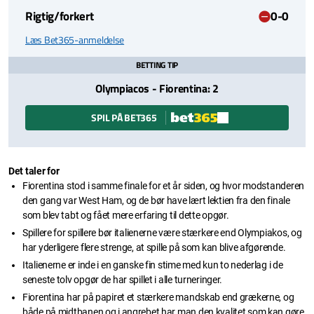
Rigtig/forkert
0-0
Læs Bet365-anmeldelse
BETTING TIP
Olympiacos - Fiorentina: 2
SPIL PÅ BET365
Det taler for
Fiorentina stod i samme finale for et år siden, og hvor modstanderen
den gang var West Ham, og de bør have lært lektien fra den finale
som blev tabt og fået mere erfaring til dette opgør.
Spillere for spillere bør italienerne være stærkere end Olympiakos, og
har yderligere flere strenge, at spille på som kan blive afgørende.
Italienerne er inde i en ganske fin stime med kun to nederlag i de
seneste tolv opgør de har spillet i alle turneringer.
Fiorentina har på papiret et stærkere mandskab end grækerne, og
både på midtbanen og i angrebet har man den kvalitet som kan gøre