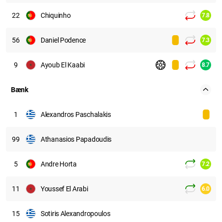
22
Chiquinho
7.8
56
Daniel Podence
7.3
9
Ayoub El Kaabi
8.7
Bænk
1
Alexandros Paschalakis
99
Athanasios Papadoudis
5
Andre Horta
7.2
11
Youssef El Arabi
6.0
15
Sotiris Alexandropoulos