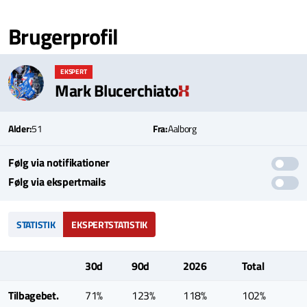
Brugerprofil
EKSPERT
Mark Blucerchiato
Alder:
51
Fra:
Aalborg
Følg via notifikationer
Følg via ekspertmails
STATISTIK
EKSPERTSTATISTIK
30d
90d
2026
Total
Tilbagebet.
71%
123%
118%
102%