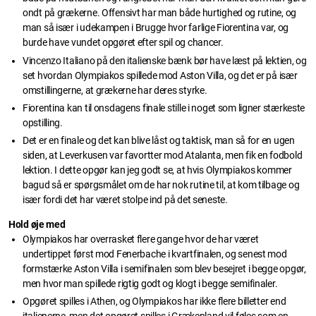
ondt på grækerne. Offensivt har man både hurtighed og rutine, og
man så især i udekampen i Brugge hvor farlige Fiorentina var, og
burde have vundet opgøret efter spil og chancer.
Vincenzo Italiano på den italienske bænk bør have læst på lektien, og
set hvordan Olympiakos spillede mod Aston Villa, og det er på især
omstillingerne, at grækerne har deres styrke.
Fiorentina kan til onsdagens finale stille i noget som ligner stærkeste
opstilling.
Det er en finale og det kan blive låst og taktisk, man så for en ugen
siden, at Leverkusen var favortter mod Atalanta, men fik en fodbold
lektion. I dette opgør kan jeg godt se, at hvis Olympiakos kommer
bagud så er spørgsmålet om de har nok rutine til, at kom tilbage og
især fordi det har været stolpe ind på det seneste.
Hold øje med
Olympiakos har overrasket flere gange hvor de har været
undertippet først mod Fenerbache i kvartfinalen, og senest mod
formstærke Aston Villa i semifinalen som blev besejret i begge opgør,
men hvor man spillede rigtig godt og klogt i begge semifinaler.
Opgøret spilles i Athen, og Olympiakos har ikke flere billetter end