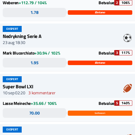
Weberen
+112.79 / 104%
Betvalue
2
106%
1.78
EKSPERT
Nedrykning Serie A
23 aug 18:30
Mark Blucerchiato
+30.94 / 102%
Betvalue
3
117%
1.95
EKSPERT
Super Bowl LXI
10 sep 02:20
3 kommentarer
Lasse Meineche
+35.66 / 106%
Betvalue
5
140%
70.00
EKSPERT