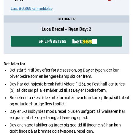
Læs Bet365-anmeldelse
BETTING TIP
Luca Brecel - Ryan Day: 2
SPIL PÅ BET365
Det taler for
Det står 5-4 til Day efter første session, og Day er typen, der kun
bliver bedre som en længere kamp skrider frem.
Day har det højeste break indtil videre (126), og flest half-centuries
(3), så det ser på alle måder ud til, at Day er i bedre form.
Brecel er stærkest i de korte formater, hvor han kan spille på sit talent
og naturlige hurtige flow i spillet.
Day er 5-3 indbyrdes mod Brecel, plus en uafgjort, så waliseren har
en god statistik og erfaring at læne sig op ad.
Day er en god taktiker og tager sig god tid til tingene, så han kan
godt finde på at bremse og afvæbne Brecel igen.