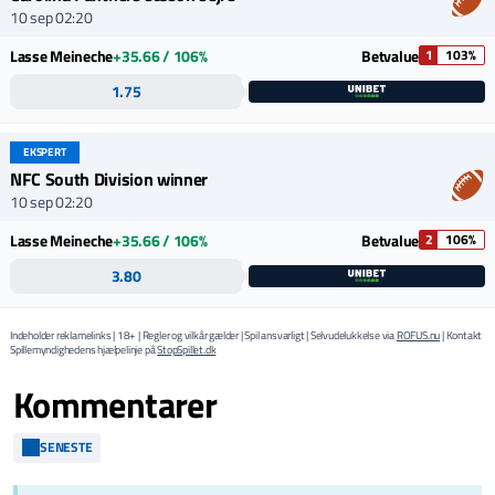
10 sep 02:20
Lasse Meineche
+35.66 / 106%
Betvalue
1
103%
1.75
EKSPERT
NFC South Division winner
10 sep 02:20
Lasse Meineche
+35.66 / 106%
Betvalue
2
106%
3.80
Indeholder reklamelinks | 18+ | Regler og vilkår gælder | Spil ansvarligt | Selvudelukkelse via
ROFUS.nu
| Kontakt
Spillemyndighedens hjælpelinje på
StopSpillet.dk
Kommentarer
SENESTE