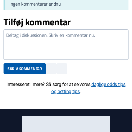
Ingen kommentarer endnu
Tilføj kommentar
SKRIV KOMMENTAR
Interesseret i mere? Så sørg for at se vores
daglige odds tips
og betting tips
.