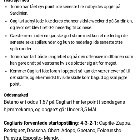
Hold øje med
Torino har fået syv point i de seneste fire indbyrdes opgør på
Sardinien.
Cagliari udnyttede ikke deres chancer sidste weekend på Sardinien,
og hvor det blev til et 0-2 nederlag til Udinese.
Gæsterne er inde i en ganske god stime med kun et nederlag i de
seneste seks spillerunder, og kun to nederlag i de seneste otte
spillerunder.
Torino har fart både i angrebet og på den offensive midtbanen som
kan gøre ondt på værterne hvis de blotter sig alt for meget.
Kommer Cagliari ikke foran i opgøret så kan der være nerver på til
det sidste, og ikke mindst hvis de skulle kom bagud og skal jagte
point.
Oddsmarked
Betano er i odds 1,67 på Cagliari henter point i søndagens
hjemmekamp, og opgøret går Under 3,5 Mål.
Cagliaris forventede startopstilling: 4-3-2-1:
Caprile- Zappa,
Rodriguez, Dossena, Obert- Adopo, Gaetano, Folorunsho-
Palestra, Esposito- Mendy.