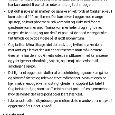
har kun vundet fire af atten udekampe, og tabt ni opgør.
Det dufter ikke af en målfest og ganske enkelt fordi, at Cagliari ikke vil
kom ud med 110 km i timen. Det kan blive et opgør med mange
spilstop, og hvor øboerne vil stå kompakt og lukke ned for det
gæsterne kommer med. Torino kommer heller til og angribe ret
meget i dette opgør, og kan de få et point vil de også være ganske
fint tilfreds og bygge videre på et godt momentum.
Cagliari har Mina tilbage i det defensive, og hvilket styrker dem
markant og ellers er det kun et par reservere man må undvære.
Gæsterne har derimod Gineitis ude på midtbanen med karantæne
og yderligere er Aboukhlal, Anjorin, og Ismajli alle tvivlsom til
søndagens opgør.
Det ligner et opgør som dufter af en pointdeling, og som kan gå hen
og blive målfattigt og uden de store målchancer. Motivationen og
hjemmebanen, og ikke mindst vigtigheden af opgøret bør tale til
Cagliaris fordel, og som bør få minimum et point på en hjemmebane
hvor de henter de fleste point og er klart stærkest.
I de seneste otte indbyrdes opgør mellem de to mandskaber er syv af
opgørene gået Under 3,5 Mål