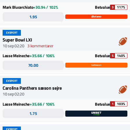
Mark Blucerchiato
+30.94 / 102%
Betvalue
3
117%
1.95
EKSPERT
Super Bowl LXI
10 sep 02:20
3 kommentarer
Lasse Meineche
+35.66 / 106%
Betvalue
5
140%
70.00
EKSPERT
Carolina Panthers sæson sejre
10 sep 02:20
Lasse Meineche
+35.66 / 106%
Betvalue
1
103%
1.75
EKSPERT