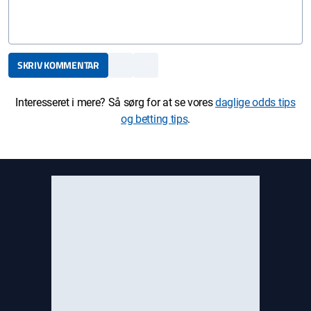
SKRIV KOMMENTAR
Interesseret i mere? Så sørg for at se vores
daglige odds tips
og betting tips
.