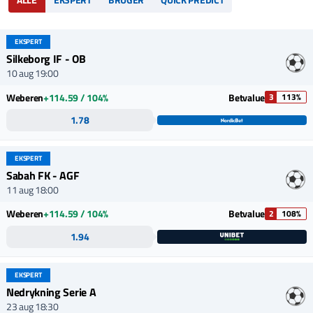
aktivering af bonus | Bonussen kan kun
indløses én gang pr. person | Betanos
generelle regler og vilkår gælder
Regler og vilkår: Vi henviser til
Betano
EKSPERT
hjemmeside for samtlige gældende vilkår og
betingelser for denne bonus.
Silkeborg IF - OB
10 aug 19:00
Weberen
+114.59 / 104%
Betvalue
3
113%
1.78
EKSPERT
Sabah FK - AGF
11 aug 18:00
Weberen
+114.59 / 104%
Betvalue
2
108%
1.94
EKSPERT
Nedrykning Serie A
23 aug 18:30