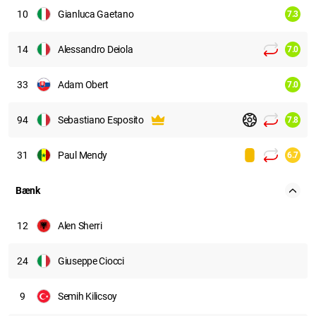
10
Gianluca Gaetano
7.3
14
Alessandro Deiola
7.0
33
Adam Obert
7.0
94
Sebastiano Esposito
7.8
31
Paul Mendy
6.7
Bænk
12
Alen Sherri
24
Giuseppe Ciocci
9
Semih Kilicsoy