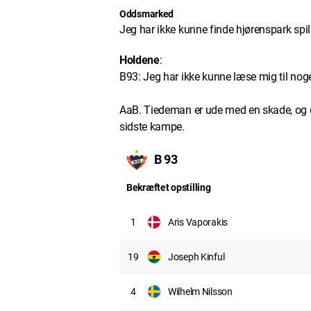
Oddsmarked
Jeg har ikke kunne finde hjørenspark spi
Holdene
:
B93: Jeg har ikke kunne læse mig til nog
AaB. Tiedeman er ude med en skade, og der
sidste kampe.
B 93
Bekræftet opstilling
1
Aris Vaporakis
19
Joseph Kinful
4
Wilhelm Nilsson