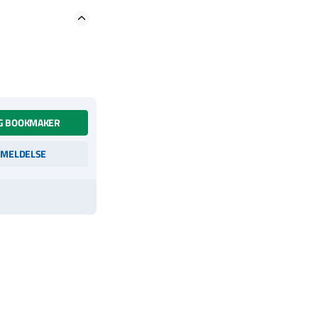
G BOOKMAKER
MELDELSE
re afgjort for at bidrage