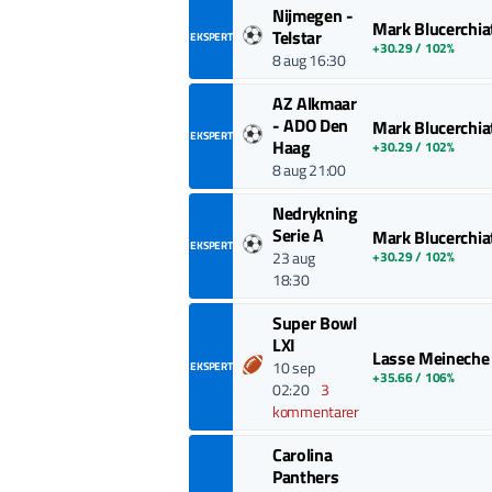
Nijmegen -
Mark Blucerchia
Telstar
EKSPERT
+30.29 / 102%
8 aug 16:30
AZ Alkmaar
- ADO Den
Mark Blucerchia
EKSPERT
Haag
+30.29 / 102%
8 aug 21:00
Nedrykning
Serie A
Mark Blucerchia
EKSPERT
23 aug
+30.29 / 102%
18:30
Super Bowl
LXI
Lasse Meineche
10 sep
EKSPERT
+35.66 / 106%
02:20
3
kommentarer
Carolina
Panthers