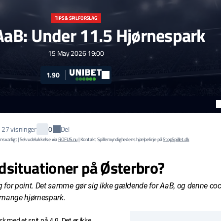
TIPS & SPILFORSLAG
AaB: Under 11.5 Hjørnespark
15 May 2026 19:00
1.90
Del
27 visninger
0
ansvarligt | Selvudelukkelse via
ROFUS.nu
| Kontakt Spillemyndighedens hjælpelinje på
StopSpillet.dk
situationer på Østerbro?
g for point. Det samme gør sig ikke gældende for AaB, og denne cock
l mange hjørnespark.
rk med et snit på 4,9. Det er ikke