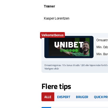
Træner
Kasper Lorentzen
Velkomstbonus
Omsætn
Min. Od
Min. Bo
Omsætningskrav: 10 x bonus til odds 1,80 eller højere inden for 60 
Yderligere vilkår
Kun nye spillere | Bonussen skal gennemspilles 10 x til min. odds 1,8
Regler og vilkår: Vi henviser til
Unibet
hjemmeside for samtlige gælden
Flere tips
ALLE
EKSPERT
BRUGER
QUICK PR