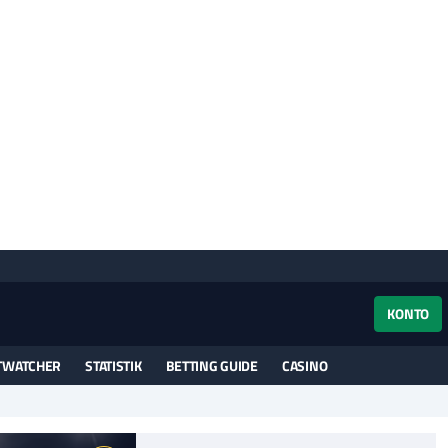
KONTO
TWATCHER
STATISTIK
BETTING GUIDE
CASINO