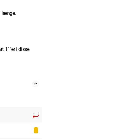
n længe.
t 11'er i disse