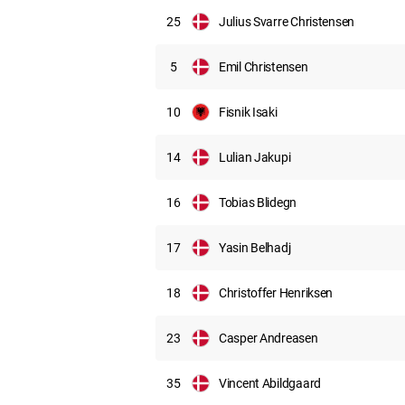
25
Julius Svarre Christensen
5
Emil Christensen
10
Fisnik Isaki
14
Lulian Jakupi
16
Tobias Blidegn
17
Yasin Belhadj
18
Christoffer Henriksen
23
Casper Andreasen
35
Vincent Abildgaard