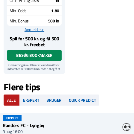
Omsætningskrav
1x
Min. Odds
1.80
Min. Bonus
500 kr
Anmeldelse
Spil for 500 kr. og få 500
kr. freebet
BESØG BOOKMAKER
Omsætningskrav: Placer et væddemål hvor
indsatsten er 500 kr. til min. odds 1.8 og få et
freebet på samme beløb.
Yderligere vilkår
Flere tips
Velkomsttilbuddet gælder kun for nye spillere.
Gevinster du vinder fra dit freebet udbetales
til din konto uden omsætningskrav.
Indsatsen fra freebettet udbetales ikke.
ALLE
EKSPERT
BRUGER
QUICK PREDICT
Regler og vilkår: Vi henviser til
NordicBet
hjemmeside for samtlige gældende vilkår og
betingelser for denne bonus.
EKSPERT
Randers FC - Lyngby
9 aug 16:00