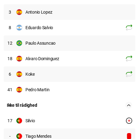
3
Antonio Lopez
8
Eduardo Salvio
12
Paulo Assuncao
18
Alvaro Dominguez
6
Koke
41
Pedro Martin
Ikke til rådighed
17
Silvio
-
Tiago Mendes