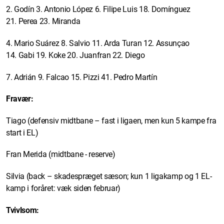
2. Godín 3. Antonio López 6. Filipe Luis 18. Domínguez
21. Perea 23. Miranda
4. Mario Suárez 8. Salvio 11. Arda Turan 12. Assunçao
14. Gabi 19. Koke 20. Juanfran 22. Diego
7. Adrián 9. Falcao 15. Pizzi 41. Pedro Martín
Fravær:
Tiago (defensiv midtbane – fast i ligaen, men kun 5 kampe fra
start i EL)
Fran Merida (midtbane - reserve)
Silvia (back – skadespræget sæson; kun 1 ligakamp og 1 EL-
kamp i foråret: væk siden februar)
Tvivlsom: