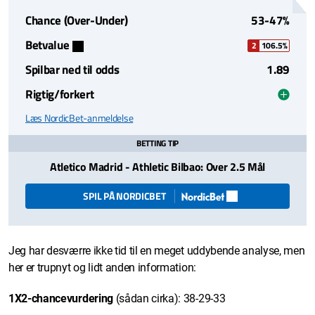
Chance (Over-Under)
53-47%
Betvalue
2
106.5%
Spilbar ned til odds
1.89
Rigtig/forkert
Læs NordicBet-anmeldelse
BETTING TIP
Atletico Madrid - Athletic Bilbao: Over 2.5 Mål
SPIL PÅ NORDICBET
Jeg har desværre ikke tid til en meget uddybende analyse, men
her er trupnyt og lidt anden information:
1X2-chancevurdering
(sådan cirka): 38-29-33