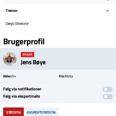
Træner
Diego Simeone
Brugerprofil
BRUGER
Jens Bøye
Alder:
54
Fra:
Malta
Følg via notifikationer
Følg via ekspertmails
STATISTIK
EKSPERTSTATISTIK