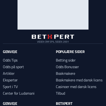
GENVEJE
POPULÆRE SIDER
Odds Tips
Betting sider
Odds på sport
Odds Bonusser
Artikler
Bookmakere
Eksperter
Bookmakere med dansk licens
Sport i TV
Casinoer med dansk licens
Center for Ludomani
Tilbud
GENVEJE
BETXPERT