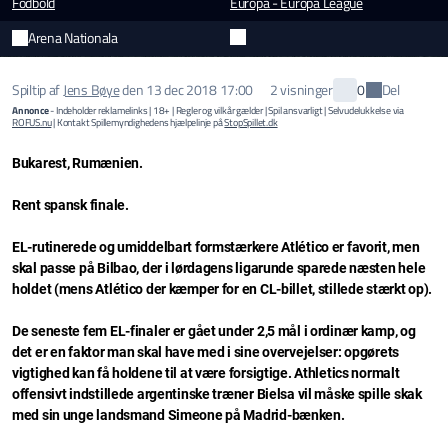
Fodbold
Europa - Europa League
Arena Nationala
Del
Spiltip af
Jens Bøye
den
13 dec 2018 17:00
2 visninger
0
Annonce
- Indeholder reklamelinks | 18+ | Regler og vilkår gælder | Spil ansvarligt | Selvudelukkelse via
ROFUS.nu
| Kontakt Spillemyndighedens hjælpelinje på
StopSpillet.dk
Bukarest, Rumænien.
Rent spansk finale.
EL-rutinerede og umiddelbart formstærkere Atlético er favorit, men
skal passe på Bilbao, der i lørdagens ligarunde sparede næsten hele
holdet (mens Atlético der kæmper for en CL-billet, stillede stærkt op).
De seneste fem EL-finaler er gået under 2,5 mål i ordinær kamp, og
det er en faktor man skal have med i sine overvejelser: opgørets
vigtighed kan få holdene til at være forsigtige. Athletics normalt
offensivt indstillede argentinske træner Bielsa vil måske spille skak
med sin unge landsmand Simeone på Madrid-bænken.