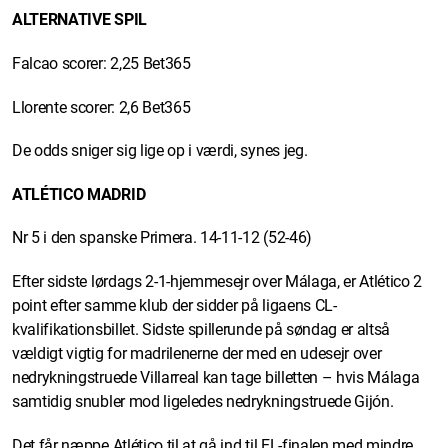
ALTERNATIVE SPIL
Falcao scorer: 2,25 Bet365
Llorente scorer: 2,6 Bet365
De odds sniger sig lige op i værdi, synes jeg.
ATLÉTICO MADRID
Nr 5 i den spanske Primera. 14-11-12 (52-46)
Efter sidste lørdags 2-1-hjemmesejr over Málaga, er Atlético 2
point efter samme klub der sidder på ligaens CL-
kvalifikationsbillet. Sidste spillerunde på søndag er altså
vældigt vigtig for madrilenerne der med en udesejr over
nedrykningstruede Villarreal kan tage billetten – hvis Málaga
samtidig snubler mod ligeledes nedrykningstruede Gijón.
Det får næppe Atlético til at gå ind til EL-finalen med mindre