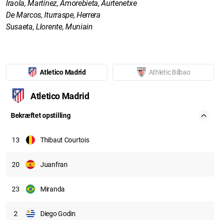
Iraola, Martinez, Amorebieta, Aurtenetxe
De Marcos, Iturraspe, Herrera
Susaeta, Llorente, Muniain
Atletico Madrid
Athletic Bilbao
Atletico Madrid
Bekræftet opstilling
13
Thibaut Courtois
20
Juanfran
23
Miranda
2
Diego Godin