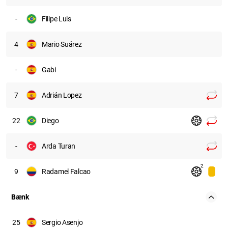
-
Filipe Luis
4
Mario Suárez
-
Gabi
7
Adrián Lopez
22
Diego
-
Arda Turan
2
9
Radamel Falcao
Bænk
25
Sergio Asenjo