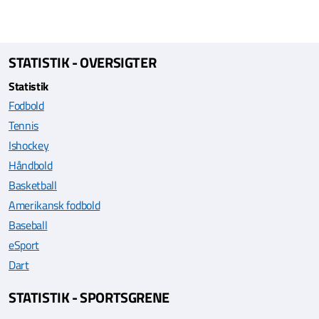
STATISTIK - OVERSIGTER
Statistik
Fodbold
Tennis
Ishockey
Håndbold
Basketball
Amerikansk fodbold
Baseball
eSport
Dart
STATISTIK - SPORTSGRENE