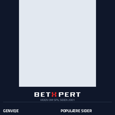
GENVEJE
POPULÆRE SIDER