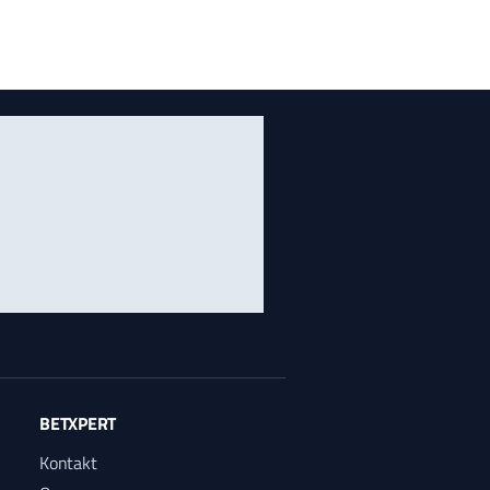
BETXPERT
Kontakt