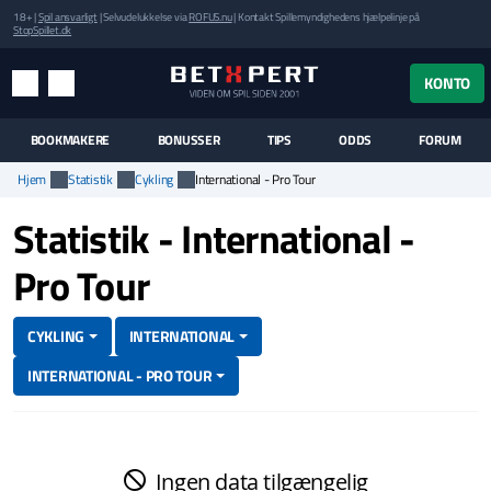
18+ |
Spil ansvarligt
| Selvudelukkelse via
ROFUS.nu
| Kontakt Spillemyndighedens hjælpelinje på
StopSpillet.dk
UK MENUEN
KONTO
MENU
SØG
BOOKMAKERE
BONUSSER
TIPS
ODDS
FORUM
Hjem
Statistik
Cykling
International - Pro Tour
Statistik - International -
Pro Tour
CYKLING
INTERNATIONAL
INTERNATIONAL - PRO TOUR
Ingen data tilgængelig