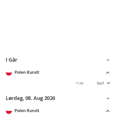
I Går
Polen Rundt
Stage 7
11:30
SLUT
Lørdag, 08. Aug 2026
Polen Rundt