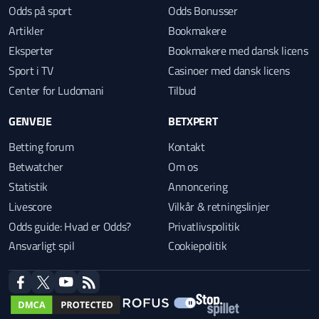
Odds på sport
Odds Bonusser
Artikler
Bookmakere
Eksperter
Bookmakere med dansk licens
Sport i TV
Casinoer med dansk licens
Center for Ludomani
Tilbud
GENVEJE
BETXPERT
Betting forum
Kontakt
Betwatcher
Om os
Statistik
Annoncering
Livescore
Vilkår & retningslinjer
Odds guide: Hvad er Odds?
Privatlivspolitik
Ansvarligt spil
Cookiepolitik
facebook
twitter
youtube
RSS