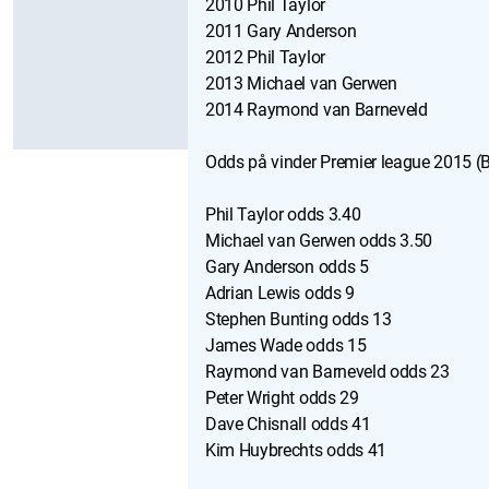
2010 Phil Taylor
2011 Gary Anderson
2012 Phil Taylor
2013 Michael van Gerwen
2014 Raymond van Barneveld
Odds på vinder Premier league 2015 (
Phil Taylor odds 3.40
Michael van Gerwen odds 3.50
Gary Anderson odds 5
Adrian Lewis odds 9
Stephen Bunting odds 13
James Wade odds 15
Raymond van Barneveld odds 23
Peter Wright odds 29
Dave Chisnall odds 41
Kim Huybrechts odds 41