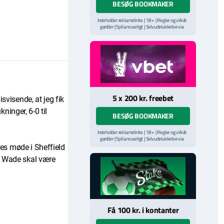
BESØG BOOKMAKER
Indeholder reklamelinks | 18+ | Regler og vilkår
gælder | Spil ansvarligt | Selvudelukkelse via
ROFUS.nu
| Kontakt Spillemyndighedens
hjælpelinje på
StopSpillet.dk
5 x 200 kr. freebet
svisende, at jeg fik
ninger, 6-0 til
BESØG BOOKMAKER
Indeholder reklamelinks | 18+ | Regler og vilkår
gælder | Spil ansvarligt | Selvudelukkelse via
ROFUS.nu
| Kontakt Spillemyndighedens
hjælpelinje på
StopSpillet.dk
Læs vilkår og betingelser
her
Få 100 kr. i kontanter