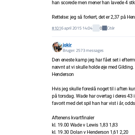
han scorede men mener han lavede 4 stk.,
Rettelse: jeg så forkert, det er 2,37 på He
Citér
#101
6 april 2015 14:04
0
jokir
Bruger: 2573 messages
Den eneste kamp jeg har fået set i efterm
nævnt at vi skulle holde øje med Gilding. H
Henderson
Hvis jeg skulle foreslå noget til i aften kunne det være Wade mod Lewis i kvartfinalen. Det er pre
på torsdag. Wade har overtag i deres 43 indbyrdes møder 
favorit med det spil han har vist i år, o
Aftenens kvartfinaler
kl. 19.00 Wade v Lewis 1,83 1,83
kl. 19.30 Dolan v Henderson 1,61 2,20