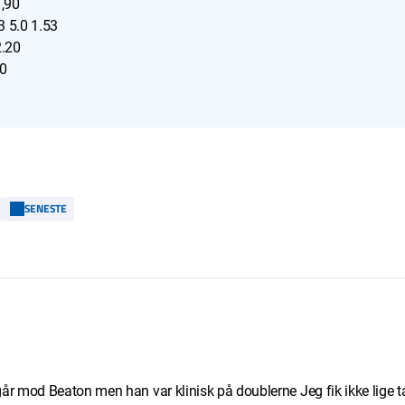
1,90
3 5.0 1.53
2.20
30
SENESTE
går mod Beaton men han var klinisk på doublerne Jeg fik ikke lige 