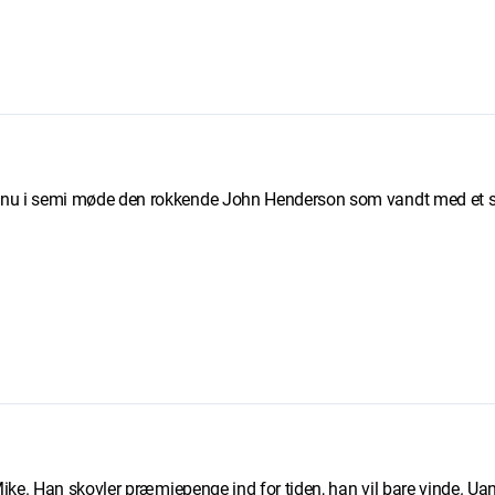
nu i semi møde den rokkende John Henderson som vandt med et s
Mike. Han skovler præmiepenge ind for tiden, han vil bare vinde. Ua