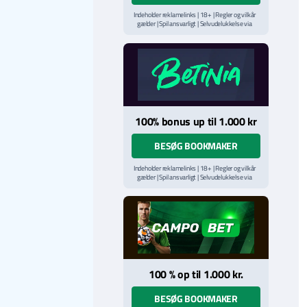
Indeholder reklamelinks | 18+ | Regler og vilkår
gælder | Spil ansvarligt | Selvudelukkelse via
ROFUS.nu
| Kontakt Spillemyndighedens
hjælpelinje på
StopSpillet.dk
Læs vilkår og betingelser
her
100% bonus up til 1.000 kr
BESØG BOOKMAKER
Indeholder reklamelinks | 18+ | Regler og vilkår
gælder | Spil ansvarligt | Selvudelukkelse via
ROFUS.nu
| Kontakt Spillemyndighedens
hjælpelinje på
StopSpillet.dk
Læs vilkår og betingelser
her
100 % op til 1.000 kr.
BESØG BOOKMAKER