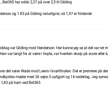
 Bet365 har odds 2,37 på over 2,5 til Gilding
nderson og 1.83 på Gilding naturligvis, så 1,97 er fristende
iddag var Gilding mod Henderson. Her kunne jeg se at det var ret mi
an var langt fra at være i hopla, var hverken skarp på score eller luk
miere på deres møde i Sheffield
med 26 sejre 3 uafgjort og 14 nederlag. Jeg synes Wade skal være
dds 1,83 på ham ved Bet365