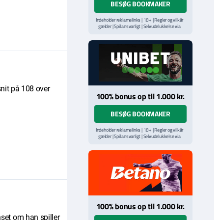
BESØG BOOKMAKER
Indeholder reklamelinks | 18+ | Regler og vilkår
gælder | Spil ansvarligt | Selvudelukkelse via
ROFUS.nu
| Kontakt Spillemyndighedens
hjælpelinje på
StopSpillet.dk
Læs vilkår og betingelser
her
nit på 108 over
100% bonus op til 1.000 kr.
BESØG BOOKMAKER
Indeholder reklamelinks | 18+ | Regler og vilkår
gælder | Spil ansvarligt | Selvudelukkelse via
ROFUS.nu
| Kontakt Spillemyndighedens
hjælpelinje på
StopSpillet.dk
Læs vilkår og betingelser
her
100% bonus op til 1.000 kr.
nset om han spiller