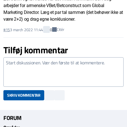
arbejder for armenske VBet/Betconstruct som Global
Marketing Director. Læg et par tal sammen (det behøver ikke at
være 2+2) og drag egne konklusioner.
Citér
#15
3 march 2022 11:44
0
Tilføj kommentar
SKRIV KOMMENTAR
FORUM