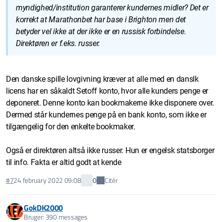
myndighed/institution garanterer kundernes midler? Det er
korrekt at Marathonbet har base i Brighton men det
betyder vel ikke at der ikke er en russisk forbindelse.
Direktøren er f.eks. russer.
Den danske spille lovgivning kræver at alle med en danslk
licens har en såkaldt Setoff konto, hvor alle kunders penge er
deponeret. Denne konto kan bookmakerne ikke disponere over.
Dermed står kundernes penge på en bank konto, som ikke er
tilgængelig for den enkelte bookmaker.
Også er direktøren altså ikke russer. Hun er engelsk statsborger
til info. Fakta er altid godt at kende
Citér
#7
24 february 2022 09:08
0
GokDK2000
Bruger: 390 messages