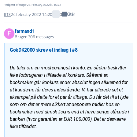
Redigeret af bruger 24. February 2022 kl. 14:42
Citér
#13
24 february 2022 14:20
0
farmand1
F
Bruger: 306 messages
GokDK2000 skrev et indlæg i #8
Du taler om en modregningsfri konto. En sådan beskytter
ikke forbrugeren i tilfælde af konkurs. Såfremt en
bookmaker går konkurs er der absolut ingen sikkerhed for
at kunderne får deres indestående. Vi har allerede set et
eksempel på dette for et par år tilbage. Du får det til at lyde
som om det er mere sikkert at deponere midler hos en
bookmaker med dansk licens end at have penge stående i
banken (hvor garantien er EUR 100.000). Det er desværre
ikke tilfældet.