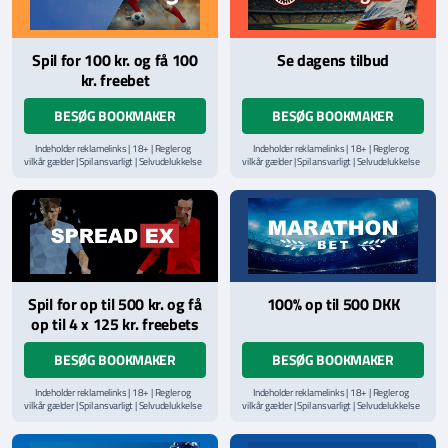
Spil for 100 kr. og få 100
Se dagens tilbud
kr. freebet
BESØG BOOKMAKER
BESØG BOOKMAKER
Indeholder reklamelinks | 18+ | Regler og
Indeholder reklamelinks | 18+ | Regler og
vilkår gælder | Spil ansvarligt | Selvudelukkelse
vilkår gælder | Spil ansvarligt | Selvudelukkelse
via
ROFUS.nu
| Kontakt Spillemyndighedens
via
ROFUS.nu
| Kontakt Spillemyndighedens
hjælpelinje på
StopSpillet.dk
hjælpelinje på
StopSpillet.dk
Læs vilkår og betingelser
her
Spil for op til 500 kr. og få
100% op til 500 DKK
op til 4 x 125 kr. freebets
BESØG BOOKMAKER
BESØG BOOKMAKER
Indeholder reklamelinks | 18+ | Regler og
Indeholder reklamelinks | 18+ | Regler og
vilkår gælder | Spil ansvarligt | Selvudelukkelse
vilkår gælder | Spil ansvarligt | Selvudelukkelse
via
ROFUS.nu
| Kontakt Spillemyndighedens
via
ROFUS.nu
| Kontakt Spillemyndighedens
hjælpelinje på
StopSpillet.dk
hjælpelinje på
StopSpillet.dk
Læs vilkår og betingelser
her