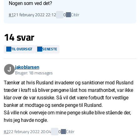
Nogen som ved det?
Citér
#1
21 february 2022 22:12
0
14 svar
TIL OVERSIGT
SENESTE
jakoblarsen
J
Bruger: 18 messages
Tænker at hvis Rusland invaderer og sanktioner mod Rusland
træder i kraft så bliver pengene låst hos marathonbet, var ikke
klar over de var russiske. Så vil det være forbudt for vestlige
banker at modtage og sende penge til Rusland.
Så ville nok overveje om mine penge skulle blive stående der,
hvis jeg havde nogle.
Citér
#2
22 february 2022 20:04
0