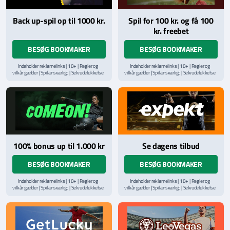
Back up-spil op til 1000 kr.
Spil for 100 kr. og få 100
kr. freebet
BESØG BOOKMAKER
BESØG BOOKMAKER
Indeholder reklamelinks | 18+ | Regler og
Indeholder reklamelinks | 18+ | Regler og
vilkår gælder | Spil ansvarligt | Selvudelukkelse
vilkår gælder | Spil ansvarligt | Selvudelukkelse
via
ROFUS.nu
| Kontakt Spillemyndighedens
via
ROFUS.nu
| Kontakt Spillemyndighedens
hjælpelinje på
StopSpillet.dk
hjælpelinje på
StopSpillet.dk
Læs vilkår og betingelser
her
100% bonus up til 1.000 kr
Se dagens tilbud
BESØG BOOKMAKER
BESØG BOOKMAKER
Indeholder reklamelinks | 18+ | Regler og
Indeholder reklamelinks | 18+ | Regler og
vilkår gælder | Spil ansvarligt | Selvudelukkelse
vilkår gælder | Spil ansvarligt | Selvudelukkelse
via
ROFUS.nu
| Kontakt Spillemyndighedens
via
ROFUS.nu
| Kontakt Spillemyndighedens
hjælpelinje på
StopSpillet.dk
hjælpelinje på
StopSpillet.dk
Læs vilkår og betingelser
her
Læs vilkår og betingelser
her