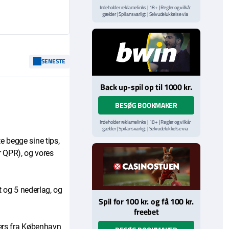
Indeholder reklamelinks | 18+ | Regler og vilkår
gælder | Spil ansvarligt | Selvudelukkelse via
ROFUS.nu
| Kontakt Spillemyndighedens
hjælpelinje på
StopSpillet.dk
Læs vilkår og betingelser
her
SENESTE
Back up-spil op til 1000 kr.
BESØG BOOKMAKER
Indeholder reklamelinks | 18+ | Regler og vilkår
gælder | Spil ansvarligt | Selvudelukkelse via
ROFUS.nu
| Kontakt Spillemyndighedens
 begge sine tips,
hjælpelinje på
StopSpillet.dk
Læs vilkår og betingelser
her
r QPR), og vores
rt og 5 nederlag, og
Spil for 100 kr. og få 100 kr.
freebet
ders fra København