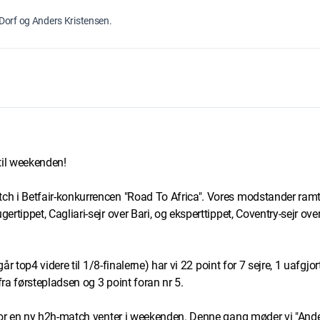
 Dorf og Anders Kristensen.
 til weekenden!
h i Betfair-konkurrencen "Road To Africa". Vores modstander ramte
rtippet, Cagliari-sejr over Bari, og eksperttippet, Coventry-sejr ove
år top4 videre til 1/8-finalerne) har vi 22 point for 7 sejre, 1 uafgjo
fra førstepladsen og 3 point foran nr 5.
hvor en ny h2h-match venter i weekenden. Denne gang møder vi "An