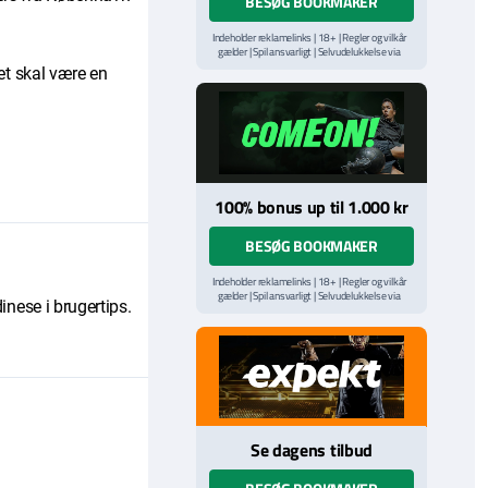
BESØG BOOKMAKER
Indeholder reklamelinks | 18+ | Regler og vilkår
gælder | Spil ansvarligt | Selvudelukkelse via
ROFUS.nu
| Kontakt Spillemyndighedens
det skal være en
hjælpelinje på
StopSpillet.dk
100% bonus up til 1.000 kr
BESØG BOOKMAKER
Indeholder reklamelinks | 18+ | Regler og vilkår
gælder | Spil ansvarligt | Selvudelukkelse via
inese i brugertips.
ROFUS.nu
| Kontakt Spillemyndighedens
hjælpelinje på
StopSpillet.dk
Læs vilkår og betingelser
her
Se dagens tilbud