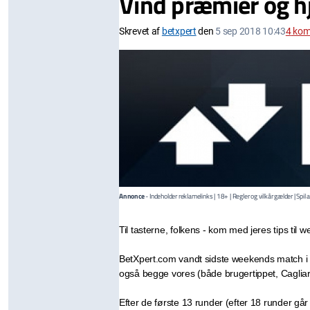
Vind præmier og h
Skrevet af
betxpert
den
5 sep 2018 10:43
4
kom
Annonce
- Indeholder reklamelinks | 18+ | Regler og vilkår gælder | Spil 
Til tasterne, folkens - kom med jeres tips til
BetXpert.com vandt sidste weekends match i 
også begge vores (både brugertippet, Cagliari
Efter de første 13 runder (efter 18 runder går t