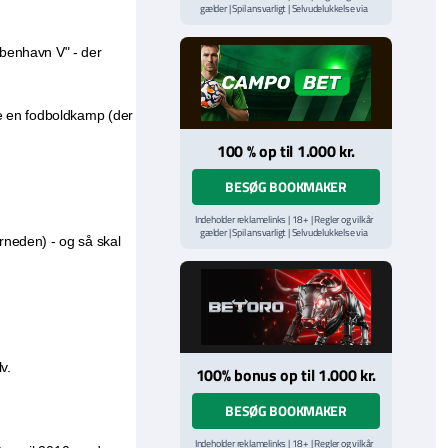
gælder | Spil ansvarligt | Selvudelukkelse via
ROFUS.nu
| Kontakt Spillemyndighedens
hjælpelinje på
StopSpillet.dk
Læs vilkår og betingelser
her
benhavn V" - der
ære en fodboldkamp (der
100 % op til 1.000 kr.
BESØG BOOKMAKER
Indeholder reklamelinks | 18+ | Regler og vilkår
gælder | Spil ansvarligt | Selvudelukkelse via
orneden) - og så skal
ROFUS.nu
| Kontakt Spillemyndighedens
hjælpelinje på
StopSpillet.dk
Læs vilkår og betingelser
her
v.
100% bonus op til 1.000 kr.
BESØG BOOKMAKER
Indeholder reklamelinks | 18+ | Regler og vilkår