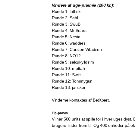
Vindere af uge-præmie (200 kr.):
Runde 1: luthski
Runde 2: Sahl
Runde 3: SwuB
Runde 4: Mr.Bears
Runde 5: Nesta
Runde 6: wadders
Runde 7: Carsten Villadsen
Runde 8: NO12
Runde 9: selcukyildirim
Runde 10: mottah
Runde 11: Switt
Runde 12: Tommygun
Runde 13: jancker
Vinderne kontaktes af BetXpert.
Tip-proces
Vi har 500 units at spille for i hver uges dys
brugere finder frem til. Og 400 enheder på eks