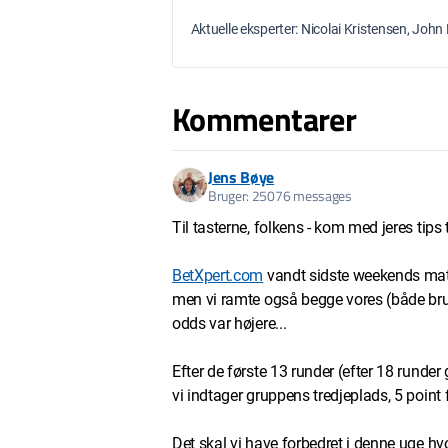
Aktuelle eksperter: Nicolai Kristensen, John
Kommentarer
Jens Bøye
Bruger: 25076 messages
Til tasterne, folkens - kom med jeres tips
BetXpert.com
vandt sidste weekends matc
men vi ramte også begge vores (både bruge
odds var højere...
Efter de første 13 runder (efter 18 runder g
vi indtager gruppens tredjeplads, 5 point 
Det skal vi have forbedret i denne uge 