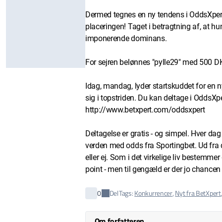
Dermed tegnes en ny tendens i OddsXpert-
placeringen! Taget i betragtning af, at h
imponerende dominans.
For sejren belønnes "pylle29" med 500 D
Idag, mandag, lyder startskuddet for en 
sig i topstriden. Du kan deltage i OddsXp
http://www.betxpert.com/oddsxpert
Deltagelse er gratis - og simpel. Hver d
verden med odds fra Sportingbet. Ud fra d
eller ej. Som i det virkelige liv bestemmer 
point - men til gengæld er der jo chancen f
Del
0
Tags:
Konkurrencer
,
Nyt fra BetXpert
Om forfatteren