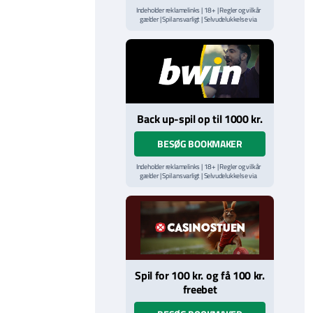
Indeholder reklamelinks | 18+ | Regler og vilkår
gælder | Spil ansvarligt | Selvudelukkelse via
ROFUS.nu
| Kontakt Spillemyndighedens
hjælpelinje på
StopSpillet.dk
Læs vilkår og betingelser
her
Back up-spil op til 1000 kr.
BESØG BOOKMAKER
Indeholder reklamelinks | 18+ | Regler og vilkår
gælder | Spil ansvarligt | Selvudelukkelse via
ROFUS.nu
| Kontakt Spillemyndighedens
hjælpelinje på
StopSpillet.dk
Læs vilkår og betingelser
her
Spil for 100 kr. og få 100 kr.
freebet