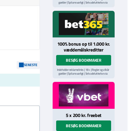
gælder | Spil ansvarligt | Selvudelukkelse via
ROFUS.nu
| Kontakt Spillemyndighedens
hjælpelinje på
StopSpillet.dk
Læs vilkår og betingelser
her
100% bonus op til 1.000 kr.
væddemålskreditter
BESØG BOOKMAKER
SENESTE
Indeholder reklamelinks | 18+ | Regler og vilkår
gælder | Spil ansvarligt | Selvudelukkelse via
ROFUS.nu
| Kontakt Spillemyndighedens
hjælpelinje på
StopSpillet.dk
5 x 200 kr. freebet
BESØG BOOKMAKER