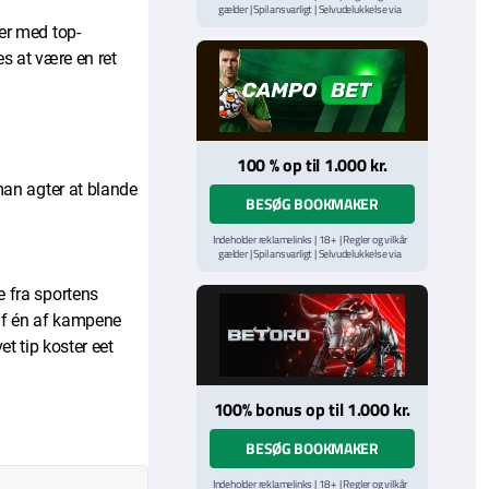
gælder | Spil ansvarligt | Selvudelukkelse via
ROFUS.nu
| Kontakt Spillemyndighedens
er med top-
hjælpelinje på
StopSpillet.dk
Læs vilkår og betingelser
her
es at være en ret
100 % op til 1.000 kr.
man agter at blande
BESØG BOOKMAKER
Indeholder reklamelinks | 18+ | Regler og vilkår
gælder | Spil ansvarligt | Selvudelukkelse via
ROFUS.nu
| Kontakt Spillemyndighedens
hjælpelinje på
StopSpillet.dk
e fra sportens
Læs vilkår og betingelser
her
 af én af kampene
et tip koster eet
100% bonus op til 1.000 kr.
BESØG BOOKMAKER
Indeholder reklamelinks | 18+ | Regler og vilkår