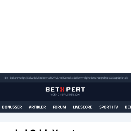
18+ |
Spil ansvarligt
| Selvudelukkelse via
ROFUS.nu
| Kontakt Spillemyndighedens hjælpelinje på
StopSpillet.dk
BONUSSER
ARTIKLER
FORUM
LIVESCORE
SPORT I TV
BE