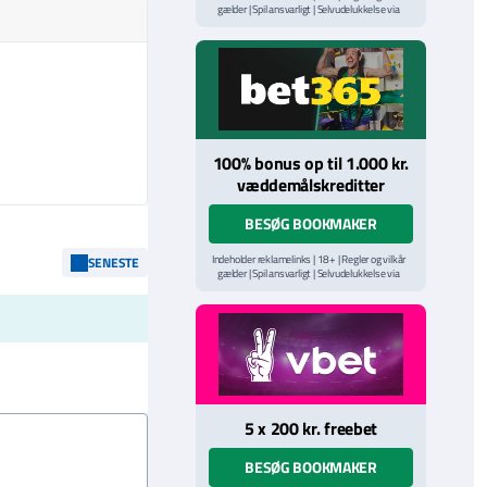
gælder | Spil ansvarligt | Selvudelukkelse via
ROFUS.nu
| Kontakt Spillemyndighedens
hjælpelinje på
StopSpillet.dk
Læs vilkår og betingelser
her
100% bonus op til 1.000 kr.
væddemålskreditter
BESØG BOOKMAKER
Indeholder reklamelinks | 18+ | Regler og vilkår
SENESTE
gælder | Spil ansvarligt | Selvudelukkelse via
ROFUS.nu
| Kontakt Spillemyndighedens
hjælpelinje på
StopSpillet.dk
5 x 200 kr. freebet
BESØG BOOKMAKER