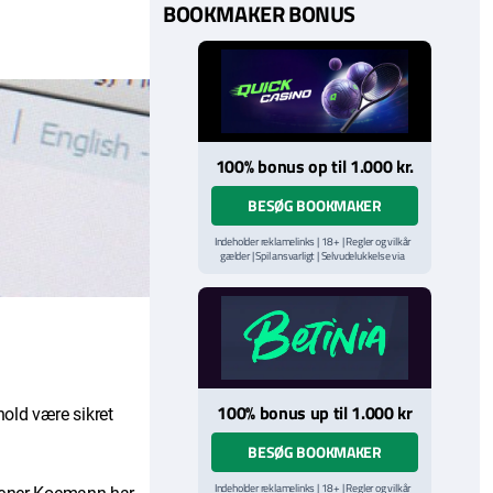
BOOKMAKER BONUS
100% bonus op til 1.000 kr.
BESØG BOOKMAKER
Indeholder reklamelinks | 18+ | Regler og vilkår
gælder | Spil ansvarligt | Selvudelukkelse via
ROFUS.nu
| Kontakt Spillemyndighedens
hjælpelinje på
StopSpillet.dk
Læs vilkår og betingelser
her
100% bonus up til 1.000 kr
old være sikret
BESØG BOOKMAKER
Indeholder reklamelinks | 18+ | Regler og vilkår