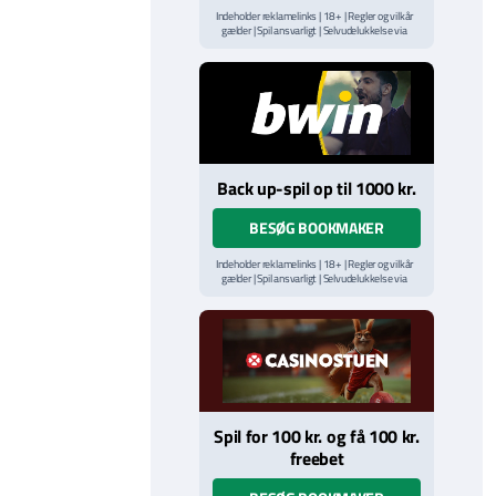
Indeholder reklamelinks | 18+ | Regler og vilkår
gælder | Spil ansvarligt | Selvudelukkelse via
ROFUS.nu
| Kontakt Spillemyndighedens
hjælpelinje på
StopSpillet.dk
Læs vilkår og betingelser
her
Back up-spil op til 1000 kr.
BESØG BOOKMAKER
Indeholder reklamelinks | 18+ | Regler og vilkår
gælder | Spil ansvarligt | Selvudelukkelse via
ROFUS.nu
| Kontakt Spillemyndighedens
hjælpelinje på
StopSpillet.dk
Læs vilkår og betingelser
her
Spil for 100 kr. og få 100 kr.
freebet