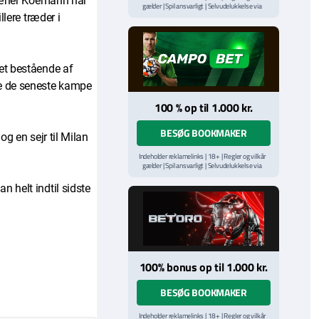
Træner Koemann har
gælder | Spil ansvarligt | Selvudelukkelse via
ROFUS.nu
| Kontakt Spillemyndighedens
lere træder i
hjælpelinje på
StopSpillet.dk
Læs vilkår og betingelser
her
et bestående af
ke de seneste kampe
100 % op til 1.000 kr.
BESØG BOOKMAKER
og en sejr til Milan
Indeholder reklamelinks | 18+ | Regler og vilkår
gælder | Spil ansvarligt | Selvudelukkelse via
ROFUS.nu
| Kontakt Spillemyndighedens
hjælpelinje på
StopSpillet.dk
 helt indtil sidste
Læs vilkår og betingelser
her
100% bonus op til 1.000 kr.
BESØG BOOKMAKER
Indeholder reklamelinks | 18+ | Regler og vilkår