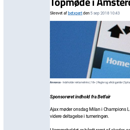
Topmøde i Amster
Skrevet af
betxpert
den
5 sep 2018 10:43
Annonce
- Indeholder reklamelinks | 18+ | Regler og vilkår gælder | Spil 
Sponsoreret indhold fra Betfair
Ajax møder onsdag Milan i Champions Lea
videre deltagelse i turneringen.