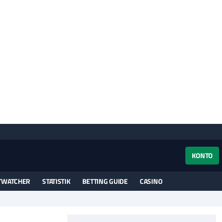
KONTO
TWATCHER
STATISTIK
BETTING GUIDE
CASINO