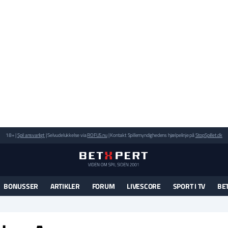
18+ |
Spil ansvarligt
| Selvudelukkelse via
ROFUS.nu
| Kontakt Spillemyndighedens hjælpelinje på
StopSpillet.dk
BONUSSER
ARTIKLER
FORUM
LIVESCORE
SPORT I TV
BE