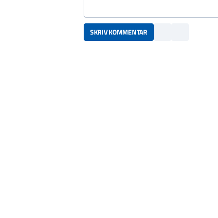
SKRIV KOMMENTAR