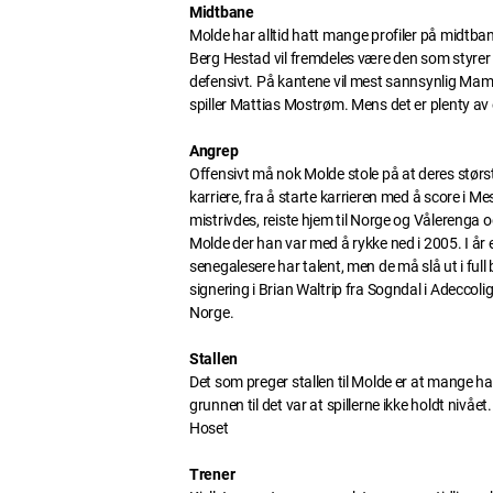
Midtbane
Molde har alltid hatt mange profiler på midtbane
Berg Hestad vil fremdeles være den som styrer 
defensivt. På kantene vil mest sannsynlig Mame
spiller Mattias Mostrøm. Mens det er plenty av e
Angrep
Offensivt må nok Molde stole på at deres størs
karriere, fra å starte karrieren med å score i M
mistrivdes, reiste hjem til Norge og Vålerenga o
Molde der han var med å rykke ned i 2005. I år
senegalesere har talent, men de må slå ut i f
signering i Brian Waltrip fra Sogndal i Adeccol
Norge.
Stallen
Det som preger stallen til Molde er at mange h
grunnen til det var at spillerne ikke holdt nivå
Hoset
Trener