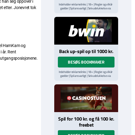
et han seg oppover i
Indeholder reklamelinks | 18+ | Regler og vilkår
t etter. Jonevret tok
gælder | Spil ansvarligt | Selvudelukkelse via
ROFUS.nu
| Kontakt Spillemyndighedens
hjælpelinje på
StopSpillet.dk
Læs vilkår og betingelser
her
empel HamKam og
Back up-spil op til 1000 kr.
i år. Rent
e utgangsposisjonene.
BESØG BOOKMAKER
Indeholder reklamelinks | 18+ | Regler og vilkår
gælder | Spil ansvarligt | Selvudelukkelse via
ROFUS.nu
| Kontakt Spillemyndighedens
hjælpelinje på
StopSpillet.dk
Læs vilkår og betingelser
her
Spil for 100 kr. og få 100 kr.
freebet