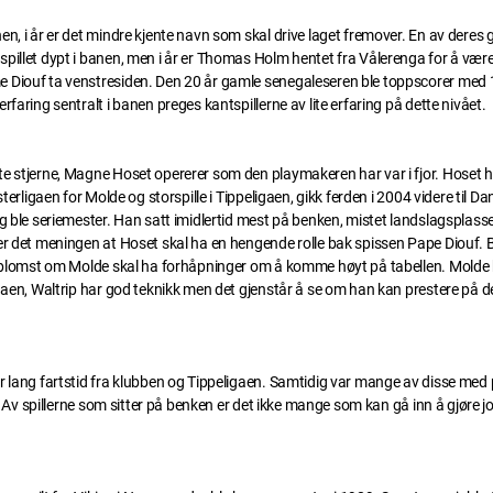
n, i år er det mindre kjente navn som skal drive laget fremover. En av deres g
spillet dypt i banen, men i år er Thomas Holm hentet fra Vålerenga for å væ
 Diouf ta venstresiden. Den 20 år gamle senegaleseren ble toppscorer med 10
rfaring sentralt i banen preges kantspillerne av lite erfaring på dette nivået.
te stjerne, Magne Hoset opererer som den playmakeren har var i fjor. Hoset h
esterligaen for Molde og storspille i Tippeligaen, gikk ferden i 2004 videre til
g ble seriemester. Han satt imidlertid mest på benken, mistet landslagsplassen
 er det meningen at Hoset skal ha en hengende rolle bak spissen Pape Diouf.
ull blomst om Molde skal ha forhåpninger om å komme høyt på tabellen. Molde
igaen, Waltrip har god teknikk men det gjenstår å se om han kan prestere på de
ar lang fartstid fra klubben og Tippeligaen. Samtidig var mange av disse med
et. Av spillerne som sitter på benken er det ikke mange som kan gå inn å gjøre