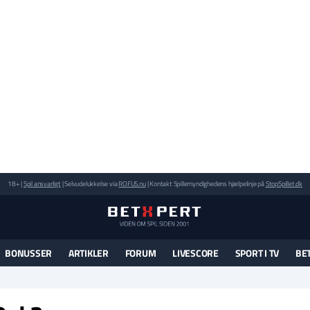
18+ |
Spil ansvarligt
| Selvudelukkelse via
ROFUS.nu
| Kontakt Spillemyndighedens hjælpelinje på
StopSpillet.dk
BONUSSER
ARTIKLER
FORUM
LIVESCORE
SPORT I TV
BE