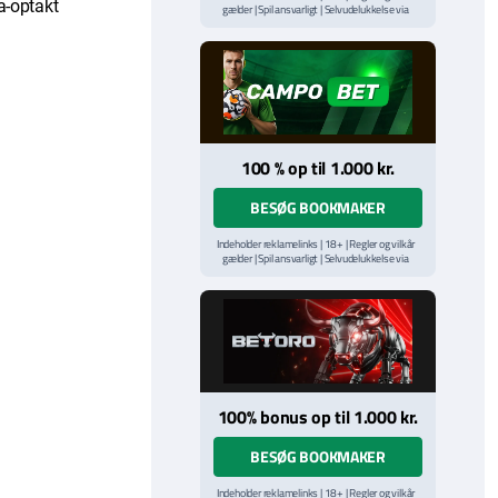
a-optakt
gælder | Spil ansvarligt | Selvudelukkelse via
ROFUS.nu
| Kontakt Spillemyndighedens
hjælpelinje på
StopSpillet.dk
Læs vilkår og betingelser
her
100 % op til 1.000 kr.
BESØG BOOKMAKER
Indeholder reklamelinks | 18+ | Regler og vilkår
gælder | Spil ansvarligt | Selvudelukkelse via
ROFUS.nu
| Kontakt Spillemyndighedens
hjælpelinje på
StopSpillet.dk
Læs vilkår og betingelser
her
100% bonus op til 1.000 kr.
BESØG BOOKMAKER
Indeholder reklamelinks | 18+ | Regler og vilkår