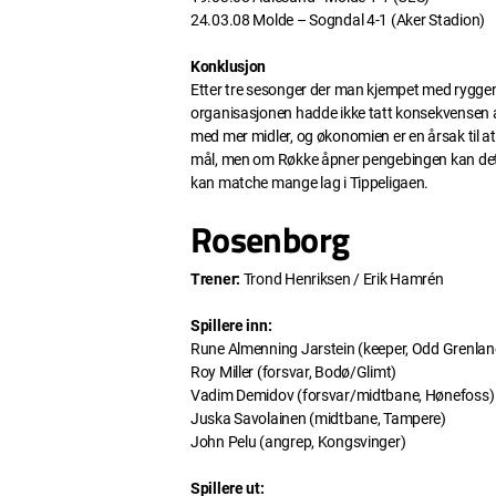
24.03.08 Molde – Sogndal 4-1 (Aker Stadion)
Konklusjon
Etter tre sesonger der man kjempet med ryggen 
organisasjonen hadde ikke tatt konsekvensen av 
med mer midler, og økonomien er en årsak til at
mål, men om Røkke åpner pengebingen kan det bli
kan matche mange lag i Tippeligaen.
Rosenborg
Trener:
Trond Henriksen / Erik Hamrén
Spillere inn:
Rune Almenning Jarstein (keeper, Odd Grenla
Roy Miller (forsvar, Bodø/Glimt)
Vadim Demidov (forsvar/midtbane, Hønefoss
Juska Savolainen (midtbane, Tampere)
John Pelu (angrep, Kongsvinger)
Spillere ut: