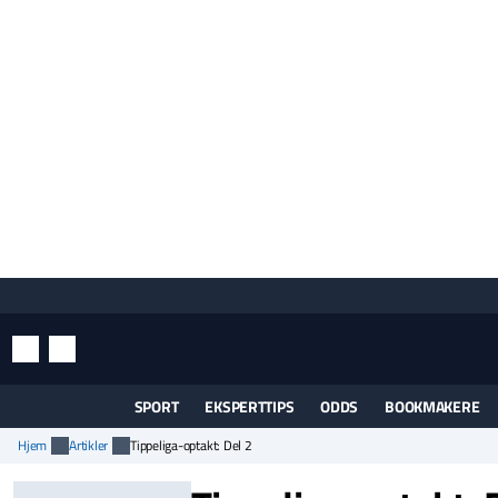
SØG
INDSTILLINGER
SPORT
EKSPERTTIPS
ODDS
BOOKMAKERE
Hjem
Artikler
Tippeliga-optakt: Del 2