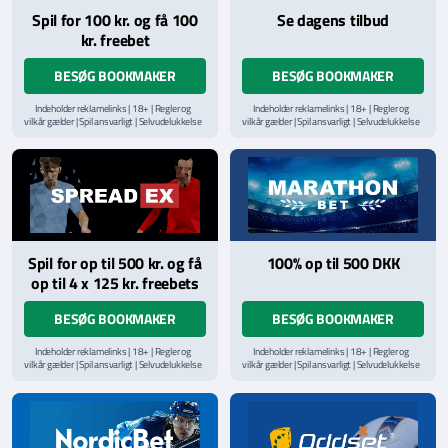
Spil for 100 kr. og få 100
Se dagens tilbud
kr. freebet
BESØG BOOKMAKER
BESØG BOOKMAKER
Indeholder reklamelinks | 18+ | Regler og
Indeholder reklamelinks | 18+ | Regler og
vilkår gælder | Spil ansvarligt | Selvudelukkelse
vilkår gælder | Spil ansvarligt | Selvudelukkelse
via
ROFUS.nu
| Kontakt Spillemyndighedens
via
ROFUS.nu
| Kontakt Spillemyndighedens
hjælpelinje på
StopSpillet.dk
hjælpelinje på
StopSpillet.dk
Læs vilkår og betingelser
her
Spil for op til 500 kr. og få
100% op til 500 DKK
op til 4 x 125 kr. freebets
BESØG BOOKMAKER
BESØG BOOKMAKER
Indeholder reklamelinks | 18+ | Regler og
Indeholder reklamelinks | 18+ | Regler og
vilkår gælder | Spil ansvarligt | Selvudelukkelse
vilkår gælder | Spil ansvarligt | Selvudelukkelse
via
ROFUS.nu
| Kontakt Spillemyndighedens
via
ROFUS.nu
| Kontakt Spillemyndighedens
hjælpelinje på
StopSpillet.dk
hjælpelinje på
StopSpillet.dk
Læs vilkår og betingelser
her