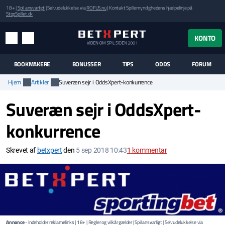
18+ |
Spil ansvarligt
| Selvudelukkelse via
ROFUS.nu
| Kontakt Spillemyndighedens hjælpelinje på
StopSpillet.dk
UK MENUEN
KONTO
MENU
SØG
BOOKMAKERE
BONUSSER
TIPS
ODDS
FORUM
Hjem
Artikler
Suveræn sejr i OddsXpert-konkurrence
Suveræn sejr i OddsXpert-
konkurrence
Skrevet af
betxpert
den
5 sep 2018 10:43
1
kommentar
Annonce
- Indeholder reklamelinks | 18+ | Regler og vilkår gælder | Spil ansvarligt | Selvudelukkelse via