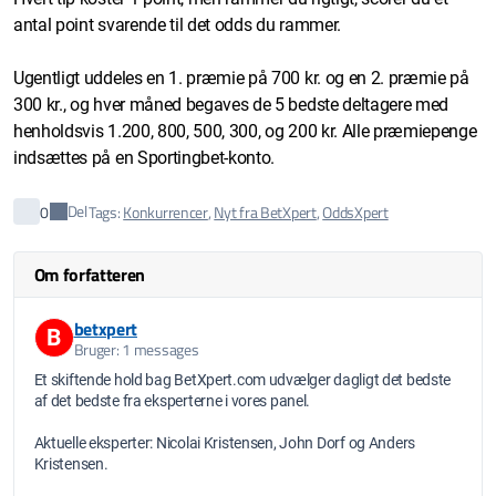
antal point svarende til det odds du rammer.
Ugentligt uddeles en 1. præmie på 700 kr. og en 2. præmie på
300 kr., og hver måned begaves de 5 bedste deltagere med
henholdsvis 1.200, 800, 500, 300, og 200 kr. Alle præmiepenge
indsættes på en Sportingbet-konto.
Del
0
Tags:
Konkurrencer
,
Nyt fra BetXpert
,
OddsXpert
Om forfatteren
betxpert
B
Bruger: 1 messages
Et skiftende hold bag BetXpert.com udvælger dagligt det bedste
af det bedste fra eksperterne i vores panel.
Aktuelle eksperter: Nicolai Kristensen, John Dorf og Anders
Kristensen.