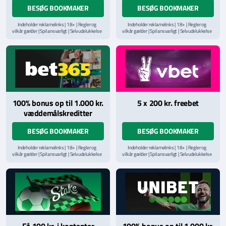
BESØG BOOKMAKER
BESØG BOOKMAKER
Indeholder reklamelinks | 18+ | Regler og
Indeholder reklamelinks | 18+ | Regler og
vilkår gælder | Spil ansvarligt | Selvudelukkelse
vilkår gælder | Spil ansvarligt | Selvudelukkelse
via
ROFUS.nu
| Kontakt Spillemyndighedens
via
ROFUS.nu
| Kontakt Spillemyndighedens
hjælpelinje på
StopSpillet.dk
hjælpelinje på
StopSpillet.dk
Læs vilkår og betingelser
her
Læs vilkår og betingelser
her
100% bonus op til 1.000 kr.
5 x 200 kr. freebet
væddemålskreditter
BESØG BOOKMAKER
BESØG BOOKMAKER
Indeholder reklamelinks | 18+ | Regler og
Indeholder reklamelinks | 18+ | Regler og
vilkår gælder | Spil ansvarligt | Selvudelukkelse
vilkår gælder | Spil ansvarligt | Selvudelukkelse
via
ROFUS.nu
| Kontakt Spillemyndighedens
via
ROFUS.nu
| Kontakt Spillemyndighedens
hjælpelinje på
StopSpillet.dk
hjælpelinje på
StopSpillet.dk
Læs vilkår og betingelser
her
Få 100 kr. i kontanter
100% bonus op til 1.000 kr.