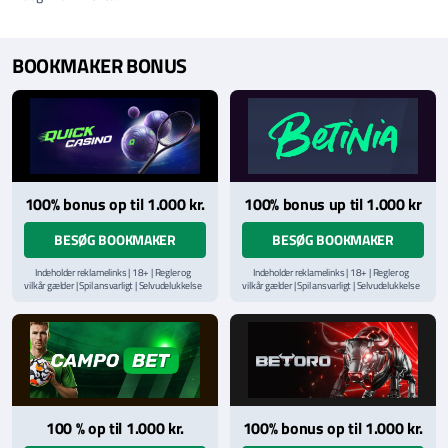
BOOKMAKER BONUS
100% bonus op til 1.000 kr.
100% bonus up til 1.000 kr
BESØG BOOKMAKER
BESØG BOOKMAKER
Indeholder reklamelinks | 18+ | Regler og
Indeholder reklamelinks | 18+ | Regler og
vilkår gælder | Spil ansvarligt | Selvudelukkelse
vilkår gælder | Spil ansvarligt | Selvudelukkelse
via
ROFUS.nu
| Kontakt Spillemyndighedens
via
ROFUS.nu
| Kontakt Spillemyndighedens
hjælpelinje på
StopSpillet.dk
hjælpelinje på
StopSpillet.dk
Læs vilkår og betingelser
her
Læs vilkår og betingelser
her
100 % op til 1.000 kr.
100% bonus op til 1.000 kr.