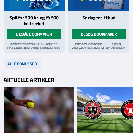
Spil for 500 kr. og få 500
Se dagens tilbud
kr. freebet
BESØG BOOKMAKER
BESØG BOOKMAKER
Indeholder reklamelinks | 18+ | Regler og
Indeholder reklamelinks | 18+ | Regler og
vilkår gælder | Spil ansvarligt | Selvudelukkelse
vilkår gælder | Spil ansvarligt | Selvudelukkelse
via
ROFUS.nu
| Kontakt Spillemyndighedens
via
ROFUS.nu
| Kontakt Spillemyndighedens
hjælpelinje på
StopSpillet.dk
hjælpelinje på
StopSpillet.dk
Læs vilkår og betingelser
her
Læs vilkår og betingelser
her
ALLE BONUSSER
AKTUELLE ARTIKLER