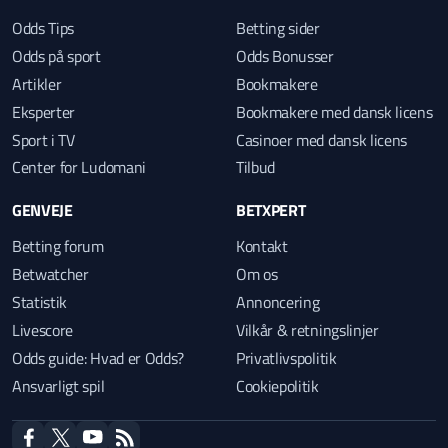
Odds Tips
Betting sider
Odds på sport
Odds Bonusser
Artikler
Bookmakere
Eksperter
Bookmakere med dansk licens
Sport i TV
Casinoer med dansk licens
Center for Ludomani
Tilbud
GENVEJE
BETXPERT
Betting forum
Kontakt
Betwatcher
Om os
Statistik
Annoncering
Livescore
Vilkår & retningslinjer
Odds guide: Hvad er Odds?
Privatlivspolitik
Ansvarligt spil
Cookiepolitik
facebook
twitter
youtube
RSS