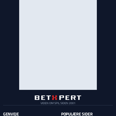
GENVEJE
POPULÆRE SIDER