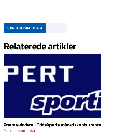
SKRIV KOMMENTAR
Relaterede artikler
Præmievindere i OddsXperts månedskonkurrence
2 aug
1 kommentar