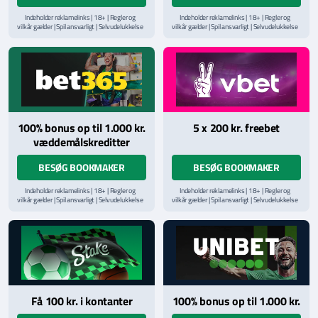
Indeholder reklamelinks | 18+ | Regler og
Indeholder reklamelinks | 18+ | Regler og
vilkår gælder | Spil ansvarligt | Selvudelukkelse
vilkår gælder | Spil ansvarligt | Selvudelukkelse
via
ROFUS.nu
| Kontakt Spillemyndighedens
via
ROFUS.nu
| Kontakt Spillemyndighedens
hjælpelinje på
StopSpillet.dk
hjælpelinje på
StopSpillet.dk
Læs vilkår og betingelser
her
Læs vilkår og betingelser
her
100% bonus op til 1.000 kr.
5 x 200 kr. freebet
væddemålskreditter
BESØG BOOKMAKER
BESØG BOOKMAKER
Indeholder reklamelinks | 18+ | Regler og
Indeholder reklamelinks | 18+ | Regler og
vilkår gælder | Spil ansvarligt | Selvudelukkelse
vilkår gælder | Spil ansvarligt | Selvudelukkelse
via
ROFUS.nu
| Kontakt Spillemyndighedens
via
ROFUS.nu
| Kontakt Spillemyndighedens
hjælpelinje på
StopSpillet.dk
hjælpelinje på
StopSpillet.dk
Læs vilkår og betingelser
her
Få 100 kr. i kontanter
100% bonus op til 1.000 kr.