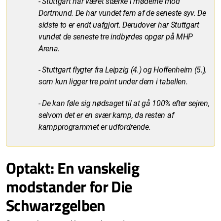
- Stuttgart har været stærke i møderne mod
Dortmund. De har vundet fem af de seneste syv. De
sidste to er endt uafgjort. Derudover har Stuttgart
vundet de seneste tre indbyrdes opgør på MHP
Arena.
- Stuttgart flygter fra Leipzig (4.) og Hoffenheim (5.),
som kun ligger tre point under dem i tabellen.
- De kan føle sig nødsaget til at gå 100% efter sejren,
selvom det er en svær kamp, da resten af
kampprogrammet er udfordrende.
Optakt: En vanskelig
modstander for Die
Schwarzgelben