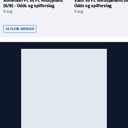
(6/8) - Odds og spilforslag
Odds og spilforslag
6 aug
5 aug
SE FLERE ARTIKLER