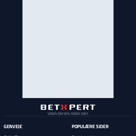
GENVEJE
POPULÆRE SIDER