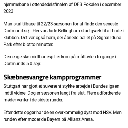
hjemmebane i ottendedelsfinalen af DFB Pokalen i december
2023.
Man skal tilbage til 22/23-sæsonen for at finde den seneste
Dortmund-sejr. Her var Jude Bellingham stadigvæk til at finde i
klubben. Det var også ham, der åbnede ballet på Signal Iduna
Park efter blot to minutter.
Den engelske midtbanespiller kom på måltavlen to gange i
Dortmunds 5-0-sejr.
Skæbnesvangre kampprogrammer
Stuttgart har gjort et suverænt stykke arbejde i Bundesligaen
indtil videre. Dog er sæsonen langt fra slut. Flere udfordrende
møder venter i de sidste runder.
Efter dette opgør har de en overkommelig dyst mod HSV. Men
runden efter møder de Bayern på Allianz Arena.