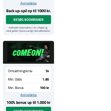
Anmeldelse
Læs vilkår og betingelser
her
Back up-spil op til 1000 kr.
BESØG BOOKMAKER
Indeholder reklamelinks | 18+ | Regler og
vilkår gælder | Spil ansvarligt | Selvudelukkelse
via
ROFUS.nu
| Kontakt Spillemyndighedens
hjælpelinje på
StopSpillet.dk
Læs vilkår og betingelser
her
Omsætningskrav
5x
Min. Odds
1.80
Min. Bonus
100 kr
Anmeldelse
100% bonus up til 1.000 kr