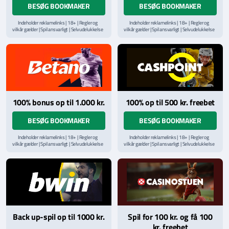
BESØG BOOKMAKER
BESØG BOOKMAKER
Indeholder reklamelinks | 18+ | Regler og
Indeholder reklamelinks | 18+ | Regler og
vilkår gælder | Spil ansvarligt | Selvudelukkelse
vilkår gælder | Spil ansvarligt | Selvudelukkelse
via
ROFUS.nu
| Kontakt Spillemyndighedens
via
ROFUS.nu
| Kontakt Spillemyndighedens
hjælpelinje på
StopSpillet.dk
hjælpelinje på
StopSpillet.dk
Læs vilkår og betingelser
her
Læs vilkår og betingelser
her
100% bonus op til 1.000 kr.
100% op til 500 kr. freebet
BESØG BOOKMAKER
BESØG BOOKMAKER
Indeholder reklamelinks | 18+ | Regler og
Indeholder reklamelinks | 18+ | Regler og
vilkår gælder | Spil ansvarligt | Selvudelukkelse
vilkår gælder | Spil ansvarligt | Selvudelukkelse
via
ROFUS.nu
| Kontakt Spillemyndighedens
via
ROFUS.nu
| Kontakt Spillemyndighedens
hjælpelinje på
StopSpillet.dk
hjælpelinje på
StopSpillet.dk
Læs vilkår og betingelser
her
Back up-spil op til 1000 kr.
Spil for 100 kr. og få 100
kr. freebet