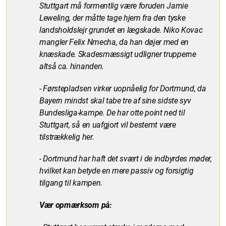
Stuttgart må formentlig være foruden Jamie
Leweling, der måtte tage hjem fra den tyske
landsholdslejr grundet en lægskade. Niko Kovac
mangler Felix Nmecha, da han døjer med en
knæskade. Skadesmæssigt udligner trupperne
altså ca. hinanden.
- Førstepladsen virker uopnåelig for Dortmund, da
Bayern mindst skal tabe tre af sine sidste syv
Bundesliga-kampe. De har otte point ned til
Stuttgart, så en uafgjort vil bestemt være
tilstrækkelig her.
- Dortmund har haft det svært i de indbyrdes møder,
hvilket kan betyde en mere passiv og forsigtig
tilgang til kampen.
Vær opmærksom på: