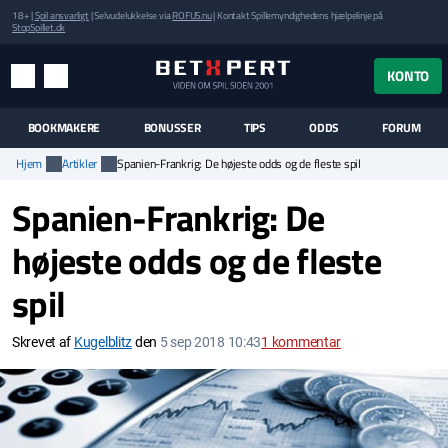
18+ |
Spil ansvarligt
| Selvudelukkelse via
ROFUS.nu
| Kontakt Spillemyndighedens hjælpelinje på
StopSpillet.dk
UK MENUEN
KONTO
MENU
SØG
BOOKMAKERE
BONUSSER
TIPS
ODDS
FORUM
Hjem
Artikler
Spanien-Frankrig: De højeste odds og de fleste spil
Spanien-Frankrig: De
højeste odds og de fleste
spil
Skrevet af
Kugelblitz
den
5 sep 2018 10:43
1
kommentar