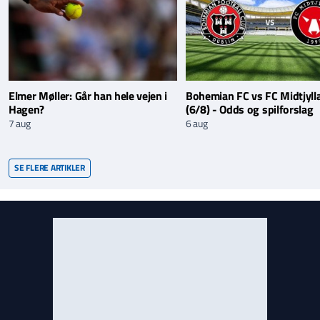
Elmer Møller: Går han hele vejen i
Bohemian FC vs FC Midtjyll
Hagen?
(6/8) - Odds og spilforslag
7 aug
6 aug
SE FLERE ARTIKLER