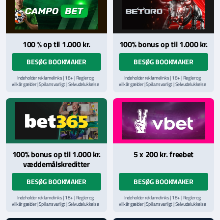
100 % op til 1.000 kr.
100% bonus op til 1.000 kr.
BESØG BOOKMAKER
BESØG BOOKMAKER
Indeholder reklamelinks | 18+ | Regler og
Indeholder reklamelinks | 18+ | Regler og
vilkår gælder | Spil ansvarligt | Selvudelukkelse
vilkår gælder | Spil ansvarligt | Selvudelukkelse
via
ROFUS.nu
| Kontakt Spillemyndighedens
via
ROFUS.nu
| Kontakt Spillemyndighedens
hjælpelinje på
StopSpillet.dk
hjælpelinje på
StopSpillet.dk
Læs vilkår og betingelser
her
Læs vilkår og betingelser
her
100% bonus op til 1.000 kr.
5 x 200 kr. freebet
væddemålskreditter
BESØG BOOKMAKER
BESØG BOOKMAKER
Indeholder reklamelinks | 18+ | Regler og
Indeholder reklamelinks | 18+ | Regler og
vilkår gælder | Spil ansvarligt | Selvudelukkelse
vilkår gælder | Spil ansvarligt | Selvudelukkelse
via
ROFUS.nu
| Kontakt Spillemyndighedens
via
ROFUS.nu
| Kontakt Spillemyndighedens
hjælpelinje på
StopSpillet.dk
hjælpelinje på
StopSpillet.dk