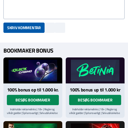
SKRIV KOMMENTAR
BOOKMAKER BONUS
100% bonus op til 1.000 kr.
100% bonus up til 1.000 kr
BESØG BOOKMAKER
BESØG BOOKMAKER
Indeholder reklamelinks | 18+ | Regler og
Indeholder reklamelinks | 18+ | Regler og
vilkår gælder | Spil ansvarligt | Selvudelukkelse
vilkår gælder | Spil ansvarligt | Selvudelukkelse
via
ROFUS.nu
| Kontakt Spillemyndighedens
via
ROFUS.nu
| Kontakt Spillemyndighedens
hjælpelinje på
StopSpillet.dk
hjælpelinje på
StopSpillet.dk
Læs vilkår og betingelser
her
Læs vilkår og betingelser
her