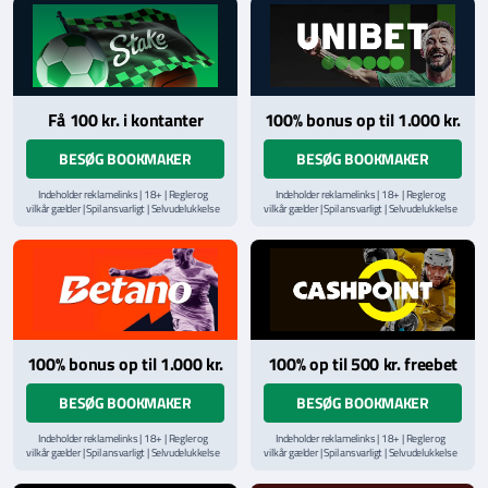
Læs vilkår og betingelser
her
Få 100 kr. i kontanter
100% bonus op til 1.000 kr.
BESØG BOOKMAKER
BESØG BOOKMAKER
Indeholder reklamelinks | 18+ | Regler og
Indeholder reklamelinks | 18+ | Regler og
vilkår gælder | Spil ansvarligt | Selvudelukkelse
vilkår gælder | Spil ansvarligt | Selvudelukkelse
via
ROFUS.nu
| Kontakt Spillemyndighedens
via
ROFUS.nu
| Kontakt Spillemyndighedens
hjælpelinje på
StopSpillet.dk
hjælpelinje på
StopSpillet.dk
Læs vilkår og betingelser
her
Læs vilkår og betingelser
her
100% bonus op til 1.000 kr.
100% op til 500 kr. freebet
BESØG BOOKMAKER
BESØG BOOKMAKER
Indeholder reklamelinks | 18+ | Regler og
Indeholder reklamelinks | 18+ | Regler og
vilkår gælder | Spil ansvarligt | Selvudelukkelse
vilkår gælder | Spil ansvarligt | Selvudelukkelse
via
ROFUS.nu
| Kontakt Spillemyndighedens
via
ROFUS.nu
| Kontakt Spillemyndighedens
hjælpelinje på
StopSpillet.dk
hjælpelinje på
StopSpillet.dk