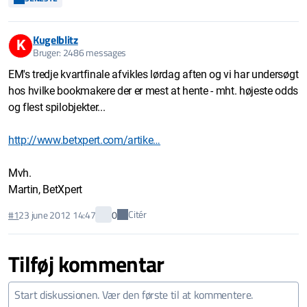
Kugelblitz
K
Bruger: 2486 messages
EM's tredje kvartfinale afvikles lørdag aften og vi har undersøgt
hos hvilke bookmakere der er mest at hente - mht. højeste odds
og flest spilobjekter...
http://www.betxpert.com/artike…
Mvh.
Martin, BetXpert
Citér
#1
23 june 2012 14:47
0
Tilføj kommentar