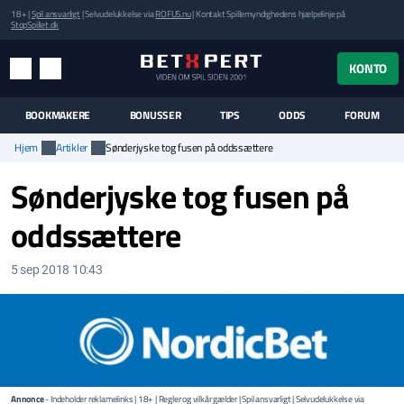
18+ |
Spil ansvarligt
| Selvudelukkelse via
ROFUS.nu
| Kontakt Spillemyndighedens hjælpelinje på
StopSpillet.dk
UK MENUEN
KONTO
MENU
SØG
BOOKMAKERE
BONUSSER
TIPS
ODDS
FORUM
Hjem
Artikler
Sønderjyske tog fusen på oddssættere
Sønderjyske tog fusen på
oddssættere
5 sep 2018 10:43
Annonce
- Indeholder reklamelinks | 18+ | Regler og vilkår gælder | Spil ansvarligt | Selvudelukkelse via