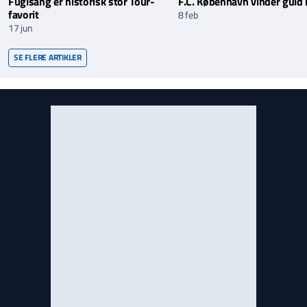
Fuglsang er historisk stor Tour-
F.C. København vinder guld i
favorit
8 feb
17 jun
SE FLERE ARTIKLER