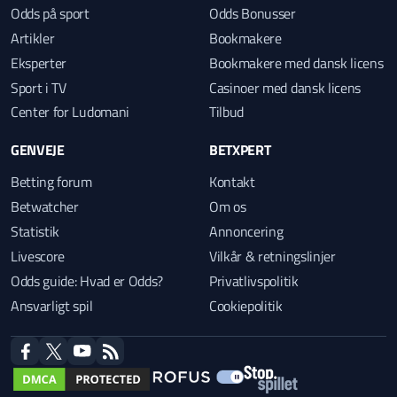
Odds på sport
Odds Bonusser
Artikler
Bookmakere
Eksperter
Bookmakere med dansk licens
Sport i TV
Casinoer med dansk licens
Center for Ludomani
Tilbud
GENVEJE
BETXPERT
Betting forum
Kontakt
Betwatcher
Om os
Statistik
Annoncering
Livescore
Vilkår & retningslinjer
Odds guide: Hvad er Odds?
Privatlivspolitik
Ansvarligt spil
Cookiepolitik
facebook
twitter
youtube
RSS