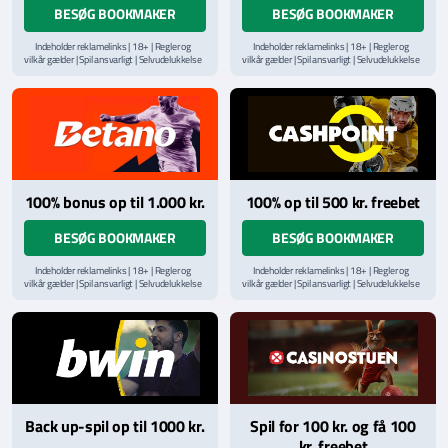
BESØG BOOKMAKER
BESØG BOOKMAKER
Indeholder reklamelinks | 18+ | Regler og
Indeholder reklamelinks | 18+ | Regler og
vilkår gælder | Spil ansvarligt | Selvudelukkelse
vilkår gælder | Spil ansvarligt | Selvudelukkelse
via
ROFUS.nu
| Kontakt Spillemyndighedens
via
ROFUS.nu
| Kontakt Spillemyndighedens
hjælpelinje på
StopSpillet.dk
hjælpelinje på
StopSpillet.dk
Læs vilkår og betingelser
her
Læs vilkår og betingelser
her
100% bonus op til 1.000 kr.
100% op til 500 kr. freebet
BESØG BOOKMAKER
BESØG BOOKMAKER
Indeholder reklamelinks | 18+ | Regler og
Indeholder reklamelinks | 18+ | Regler og
vilkår gælder | Spil ansvarligt | Selvudelukkelse
vilkår gælder | Spil ansvarligt | Selvudelukkelse
via
ROFUS.nu
| Kontakt Spillemyndighedens
via
ROFUS.nu
| Kontakt Spillemyndighedens
hjælpelinje på
StopSpillet.dk
hjælpelinje på
StopSpillet.dk
Læs vilkår og betingelser
her
Back up-spil op til 1000 kr.
Spil for 100 kr. og få 100
kr. freebet