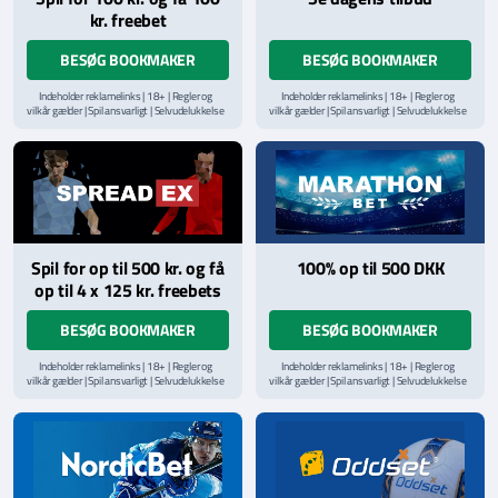
kr. freebet
BESØG BOOKMAKER
BESØG BOOKMAKER
Indeholder reklamelinks | 18+ | Regler og
Indeholder reklamelinks | 18+ | Regler og
vilkår gælder | Spil ansvarligt | Selvudelukkelse
vilkår gælder | Spil ansvarligt | Selvudelukkelse
via
ROFUS.nu
| Kontakt Spillemyndighedens
via
ROFUS.nu
| Kontakt Spillemyndighedens
hjælpelinje på
StopSpillet.dk
hjælpelinje på
StopSpillet.dk
Læs vilkår og betingelser
her
Spil for op til 500 kr. og få
100% op til 500 DKK
op til 4 x 125 kr. freebets
BESØG BOOKMAKER
BESØG BOOKMAKER
Indeholder reklamelinks | 18+ | Regler og
Indeholder reklamelinks | 18+ | Regler og
vilkår gælder | Spil ansvarligt | Selvudelukkelse
vilkår gælder | Spil ansvarligt | Selvudelukkelse
via
ROFUS.nu
| Kontakt Spillemyndighedens
via
ROFUS.nu
| Kontakt Spillemyndighedens
hjælpelinje på
StopSpillet.dk
hjælpelinje på
StopSpillet.dk
Læs vilkår og betingelser
her