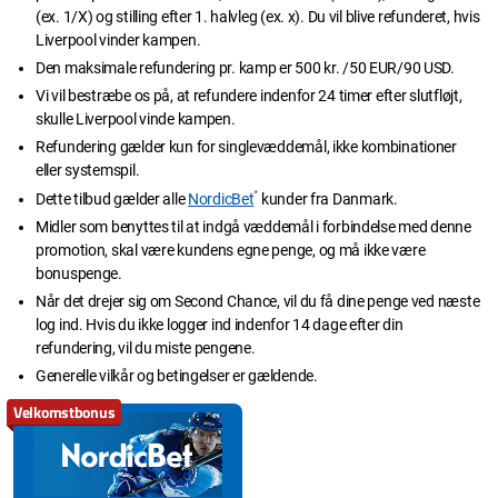
(ex. 1/X) og stilling efter 1. halvleg (ex. x). Du vil blive refunderet, hvis
Liverpool vinder kampen.
Den maksimale refundering pr. kamp er 500 kr. /50 EUR/90 USD.
Vi vil bestræbe os på, at refundere indenfor 24 timer efter slutfløjt,
skulle Liverpool vinde kampen.
Refundering gælder kun for singlevæddemål, ikke kombinationer
eller systemspil.
*
Dette tilbud gælder alle
NordicBet
kunder fra Danmark.
Midler som benyttes til at indgå væddemål i forbindelse med denne
promotion, skal være kundens egne penge, og må ikke være
bonuspenge.
Når det drejer sig om Second Chance, vil du få dine penge ved næste
log ind. Hvis du ikke logger ind indenfor 14 dage efter din
refundering, vil du miste pengene.
Generelle vilkår og betingelser er gældende.
Velkomstbonus