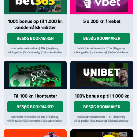
100% bonus op til 1.000 kr.
5 x 200 kr. freebet
væddemålskreditter
BESØG BOOKMAKER
BESØG BOOKMAKER
Indeholder reklamelinks | 18+ | Regler og
Indeholder reklamelinks | 18+ | Regler og
vilkår gælder | Spil ansvarligt | Selvudelukkelse
vilkår gælder | Spil ansvarligt | Selvudelukkelse
via
ROFUS.nu
| Kontakt Spillemyndighedens
via
ROFUS.nu
| Kontakt Spillemyndighedens
hjælpelinje på
StopSpillet.dk
hjælpelinje på
StopSpillet.dk
Læs vilkår og betingelser
her
Få 100 kr. i kontanter
100% bonus op til 1.000 kr.
BESØG BOOKMAKER
BESØG BOOKMAKER
Indeholder reklamelinks | 18+ | Regler og
Indeholder reklamelinks | 18+ | Regler og
vilkår gælder | Spil ansvarligt | Selvudelukkelse
vilkår gælder | Spil ansvarligt | Selvudelukkelse
via
ROFUS.nu
| Kontakt Spillemyndighedens
via
ROFUS.nu
| Kontakt Spillemyndighedens
hjælpelinje på
StopSpillet.dk
hjælpelinje på
StopSpillet.dk
Læs vilkår og betingelser
her
Læs vilkår og betingelser
her