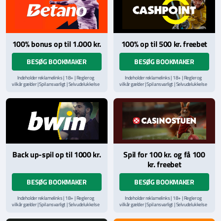
100% bonus op til 1.000 kr.
100% op til 500 kr. freebet
BESØG BOOKMAKER
BESØG BOOKMAKER
Indeholder reklamelinks | 18+ | Regler og
Indeholder reklamelinks | 18+ | Regler og
vilkår gælder | Spil ansvarligt | Selvudelukkelse
vilkår gælder | Spil ansvarligt | Selvudelukkelse
via
ROFUS.nu
| Kontakt Spillemyndighedens
via
ROFUS.nu
| Kontakt Spillemyndighedens
hjælpelinje på
StopSpillet.dk
hjælpelinje på
StopSpillet.dk
Læs vilkår og betingelser
her
Back up-spil op til 1000 kr.
Spil for 100 kr. og få 100
kr. freebet
BESØG BOOKMAKER
BESØG BOOKMAKER
Indeholder reklamelinks | 18+ | Regler og
Indeholder reklamelinks | 18+ | Regler og
vilkår gælder | Spil ansvarligt | Selvudelukkelse
vilkår gælder | Spil ansvarligt | Selvudelukkelse
via
ROFUS.nu
| Kontakt Spillemyndighedens
via
ROFUS.nu
| Kontakt Spillemyndighedens
hjælpelinje på
StopSpillet.dk
hjælpelinje på
StopSpillet.dk