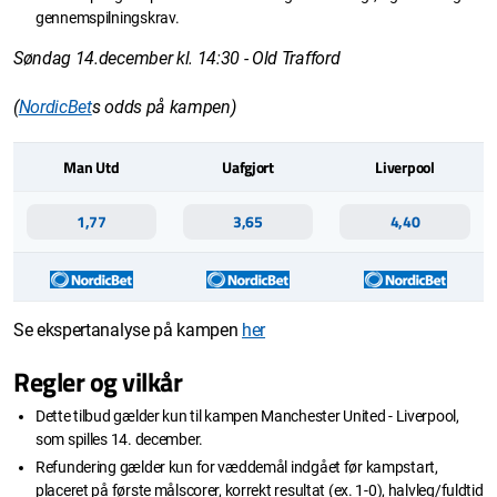
gennemspilningskrav.
Søndag 14.december kl. 14:30 - Old Trafford
(
NordicBet
s odds på kampen)
Man Utd
Uafgjort
Liverpool
1,77
3,65
4,40
Se ekspertanalyse på kampen
her
Regler og vilkår
Dette tilbud gælder kun til kampen Manchester United - Liverpool,
som spilles 14. december.
Refundering gælder kun for væddemål indgået før kampstart,
placeret på første målscorer, korrekt resultat (ex. 1-0), halvleg/fuldtid